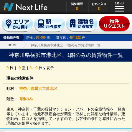
閲覧履歴
お気に入り
0
0
登録物件数
建物：
86,090
棟
部屋数：
484,522
戸
HOME
神奈川県横浜市港北区、1階のみの賃貸物件一覧
神奈川県横浜市港北区、1階のみの賃貸物件一覧
0
棟｜
0
室｜
0～0
棟を表示
現在の検索条件
町村：
神奈川県横浜市港北区
階数：
1階のみ
東京・神奈川・千葉の賃貸マンション・アパートの空室情報を一覧表
示しています。地元不動産会社が調査・取材した詳細な物件情報、建
物動画、口コミを掲載していますので、お客様の条件と感性に合った
理想のお部屋が探せます。