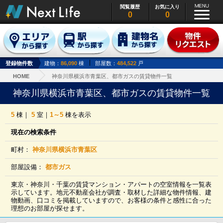
閲覧履歴
お気に入り
0
0
登録物件数
建物：
86,090
棟
部屋数：
484,522
戸
HOME
神奈川県横浜市青葉区、都市ガスの賃貸物件一覧
神奈川県横浜市青葉区、都市ガスの賃貸物件一覧
5
棟｜
5
室｜
1～5
棟を表示
現在の検索条件
町村：
神奈川県横浜市青葉区
部屋設備：
都市ガス
東京・神奈川・千葉の賃貸マンション・アパートの空室情報を一覧表
示しています。地元不動産会社が調査・取材した詳細な物件情報、建
物動画、口コミを掲載していますので、お客様の条件と感性に合った
理想のお部屋が探せます。