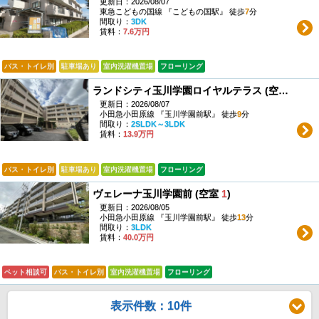
更新日：2026/08/07
東急こどもの国線 『こどもの国駅』 徒歩
7
分
間取り：
3DK
賃料：
7.6万円
バス・トイレ別
駐車場あり
室内洗濯機置場
フローリング
ランドシティ玉川学園ロイヤルテラス (空室
1
)
更新日：2026/08/07
小田急小田原線 『玉川学園前駅』 徒歩
9
分
間取り：
2SLDK～3LDK
賃料：
13.9万円
バス・トイレ別
駐車場あり
室内洗濯機置場
フローリング
ヴェレーナ玉川学園前 (空室
1
)
更新日：2026/08/05
小田急小田原線 『玉川学園前駅』 徒歩
13
分
間取り：
3LDK
賃料：
40.0万円
ペット相談可
バス・トイレ別
室内洗濯機置場
フローリング
表示件数：10件