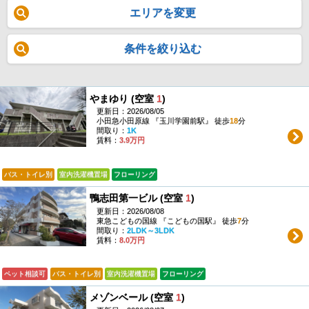
エリアを変更
条件を絞り込む
やまゆり (空室
1
)
更新日：2026/08/05
小田急小田原線 『玉川学園前駅』 徒歩
18
分
間取り：
1K
賃料：
3.9万円
バス・トイレ別
室内洗濯機置場
フローリング
鴨志田第一ビル (空室
1
)
更新日：2026/08/08
東急こどもの国線 『こどもの国駅』 徒歩
7
分
間取り：
2LDK～3LDK
賃料：
8.0万円
ペット相談可
バス・トイレ別
室内洗濯機置場
フローリング
メゾンベール (空室
1
)