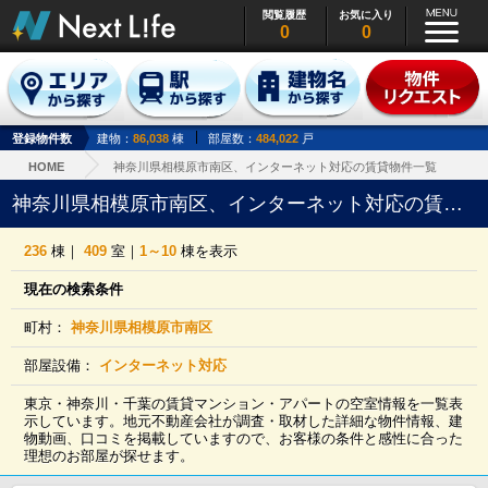
閲覧履歴
お気に入り
0
0
登録物件数
建物：
86,038
棟
部屋数：
484,022
戸
HOME
神奈川県相模原市南区、インターネット対応の賃貸物件一覧
神奈川県相模原市南区、インターネット対応の賃貸物件一覧
236
棟｜
409
室｜
1～10
棟を表示
現在の検索条件
町村：
神奈川県相模原市南区
部屋設備：
インターネット対応
東京・神奈川・千葉の賃貸マンション・アパートの空室情報を一覧表
示しています。地元不動産会社が調査・取材した詳細な物件情報、建
物動画、口コミを掲載していますので、お客様の条件と感性に合った
理想のお部屋が探せます。