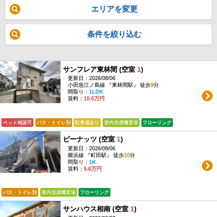
エリアを変更
条件を絞り込む
サンフレア東林間 (空室
1
)
更新日：2026/08/06
小田急江ノ島線 『東林間駅』 徒歩
9
分
間取り：
1LDK
賃料：
10.5万円
ペット相談可
バス・トイレ別
駐車場あり
室内洗濯機置場
フローリング
ピーナッツ (空室
1
)
更新日：2026/08/06
横浜線 『町田駅』 徒歩
10
分
間取り：
1K
賃料：
5.6万円
バス・トイレ別
室内洗濯機置場
フローリング
サンハウス相南 (空室
1
)