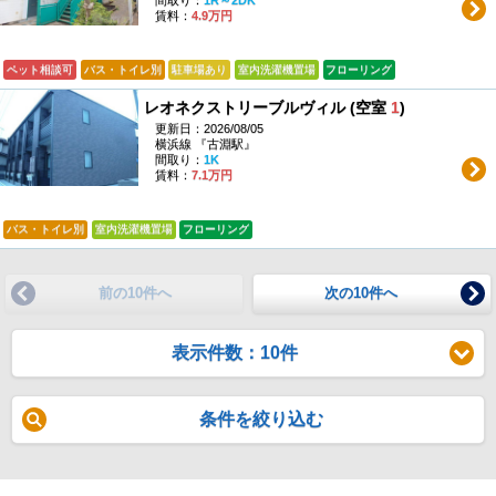
賃料：
4.9万円
ペット相談可
バス・トイレ別
駐車場あり
室内洗濯機置場
フローリング
レオネクストリーブルヴィル (空室
1
)
更新日：2026/08/05
横浜線 『古淵駅』
間取り：
1K
賃料：
7.1万円
バス・トイレ別
室内洗濯機置場
フローリング
前の10件へ
次の10件へ
表示件数：10件
条件を絞り込む