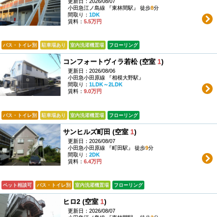
更新日：2026/08/07
小田急江ノ島線 『東林間駅』 徒歩
8
分
間取り：
1DK
賃料：
5.5万円
バス・トイレ別
駐車場あり
室内洗濯機置場
フローリング
コンフォートヴィラ若松 (空室
1
)
更新日：2026/08/06
小田急小田原線 『相模大野駅』
間取り：
1LDK～2LDK
賃料：
9.0万円
バス・トイレ別
駐車場あり
室内洗濯機置場
フローリング
サンヒルズ町田 (空室
1
)
更新日：2026/08/07
小田急小田原線 『町田駅』 徒歩
9
分
間取り：
2DK
賃料：
6.4万円
ペット相談可
バス・トイレ別
室内洗濯機置場
フローリング
ヒロ2 (空室
1
)
更新日：2026/08/07