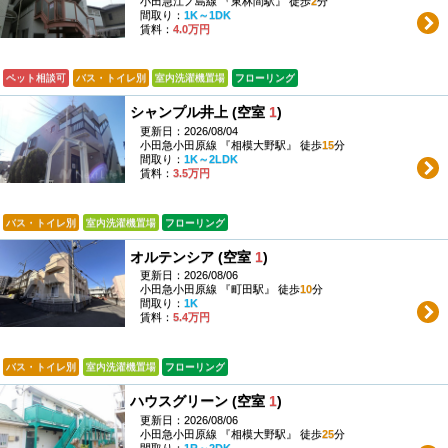
小田急江ノ島線 『東林間駅』 徒歩
2
分
間取り：
1K～1DK
賃料：
4.0万円
ペット相談可
バス・トイレ別
室内洗濯機置場
フローリング
シャンプル井上 (空室
1
)
更新日：2026/08/04
小田急小田原線 『相模大野駅』 徒歩
15
分
間取り：
1K～2LDK
賃料：
3.5万円
バス・トイレ別
室内洗濯機置場
フローリング
オルテンシア (空室
1
)
更新日：2026/08/06
小田急小田原線 『町田駅』 徒歩
10
分
間取り：
1K
賃料：
5.4万円
バス・トイレ別
室内洗濯機置場
フローリング
ハウスグリーン (空室
1
)
更新日：2026/08/06
小田急小田原線 『相模大野駅』 徒歩
25
分
間取り：
1R～2DK