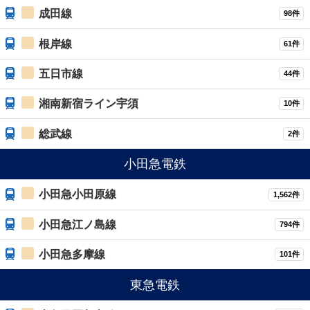
成田線
98件
根岸線
61件
五日市線
44件
湘南新宿ライン宇須
10件
総武線
2件
小田急電鉄
小田急小田原線
1,562件
小田急江ノ島線
794件
小田急多摩線
101件
東急電鉄