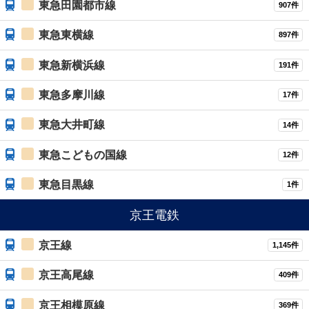
東急田園都市線
907件
東急東横線
897件
東急新横浜線
191件
東急多摩川線
17件
東急大井町線
14件
東急こどもの国線
12件
東急目黒線
1件
京王電鉄
京王線
1,145件
京王高尾線
409件
京王相模原線
369件