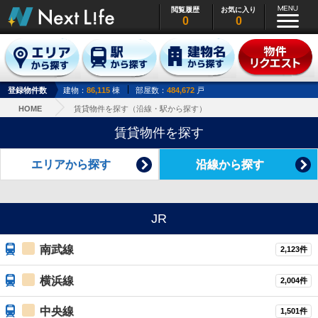
閲覧履歴
お気に入り
0
0
登録物件数
建物：
86,115
棟
部屋数：
484,672
戸
HOME
賃貸物件を探す（沿線・駅から探す）
賃貸物件を探す
エリアから探す
沿線から探す
JR
南武線
2,123件
横浜線
2,004件
中央線
1,501件