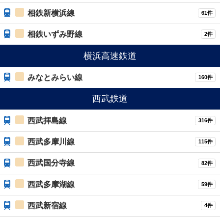
相鉄新横浜線
61件
相鉄いずみ野線
2件
横浜高速鉄道
みなとみらい線
160件
西武鉄道
西武拝島線
316件
西武多摩川線
115件
西武国分寺線
82件
西武多摩湖線
59件
西武新宿線
4件