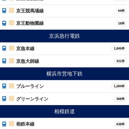
京王競馬場線
64件
京王動物園線
16件
京浜急行電鉄
京急本線
1,845件
京急大師線
331件
横浜市営地下鉄
ブルーライン
1,284件
グリーンライン
368件
相模鉄道
相鉄本線
638件