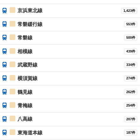
京浜東北線
1,423件
常磐緩行線
553件
常磐線
500件
相模線
439件
武蔵野線
334件
横須賀線
274件
鶴見線
262件
青梅線
254件
八高線
207件
東海道本線
187件