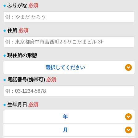
●
ふりがな
必須
●
住所
必須
●
現住所の形態
選択してください
●
電話番号(携帯可)
必須
●
生年月日
必須
年
月