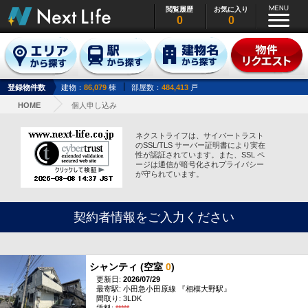
閲覧履歴
お気に入り
0
0
登録物件数
建物：
86,079
棟
部屋数：
484,413
戸
HOME
個人申し込み
ネクストライフは、サイバートラスト
のSSL/TLS サーバー証明書により実在
性が認証されています。また、SSL ペ
ージは通信が暗号化されプライバシー
が守られています。
契約者情報をご入力ください
シャンティ (空室
0
)
更新日:
2026/07/29
最寄駅: 小田急小田原線 『相模大野駅』
間取り: 3LDK