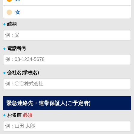
女
●
続柄
●
電話番号
●
会社名(学校名)
緊急連絡先・連帯保証人(ご予定者)
●
お名前
必須