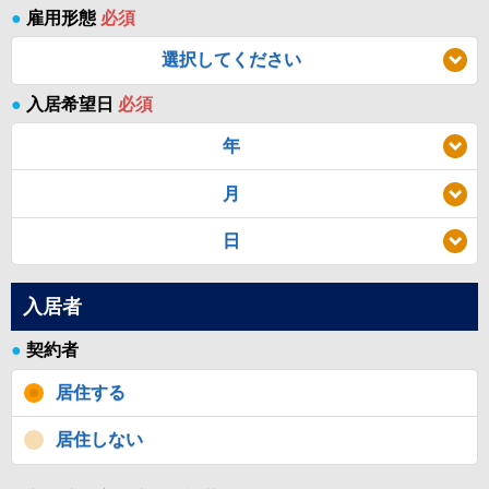
●
雇用形態
必須
選択してください
●
入居希望日
必須
年
月
日
入居者
●
契約者
居住する
居住しない