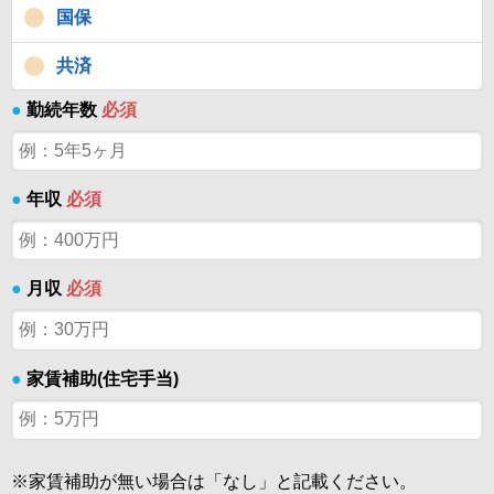
国保
共済
●
勤続年数
必須
●
年収
必須
●
月収
必須
●
家賃補助(住宅手当)
※家賃補助が無い場合は「なし」と記載ください。