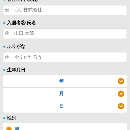
●
入居者③ 氏名
●
ふりがな
●
生年月日
年
月
日
●
性別
男