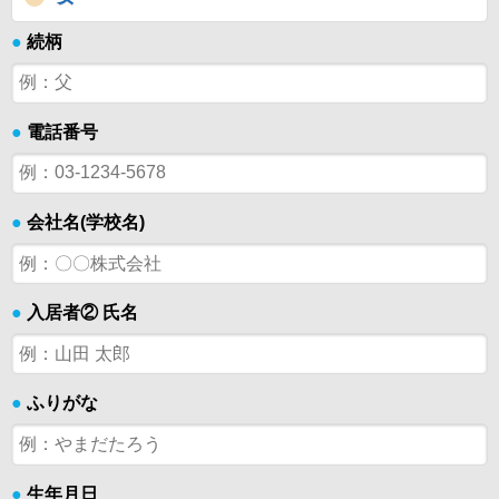
●
続柄
●
電話番号
●
会社名(学校名)
●
入居者② 氏名
●
ふりがな
●
生年月日