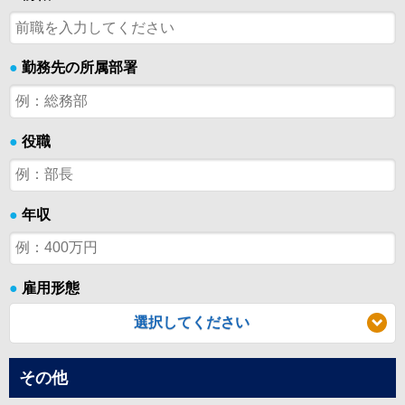
●
勤務先の所属部署
●
役職
●
年収
●
雇用形態
選択してください
その他