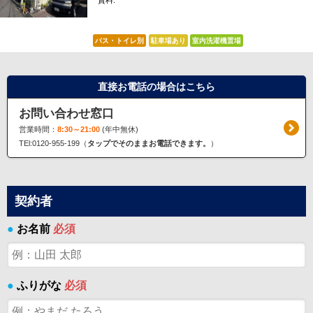
賃料:
*****
バス・トイレ別
駐車場あり
室内洗濯機置場
直接お電話の場合はこちら
お問い合わせ窓口
営業時間：
8:30～21:00
(年中無休)
TEl:0120-955-199（
タップでそのままお電話できます。
）
契約者
●
お名前
必須
●
ふりがな
必須