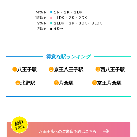
74%
■
１R・１K・１DK
▶︎
15%
■
１LDK・２K・２DK
▶︎
9%
■
２LDK・３K・３DK・３LDK
▶︎
2%
■
４K〜
▶︎
得意な駅ランキング
❶
八王子駅
❷
京王八王子駅
❸
西八王子駅
❹
北野駅
❺
片倉駅
❻
京王片倉駅
八王子店へのご来店予約はこちら