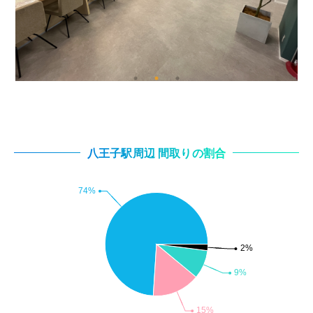
八王子駅周辺 間取りの割合
74
%
2
%
9
%
15
%