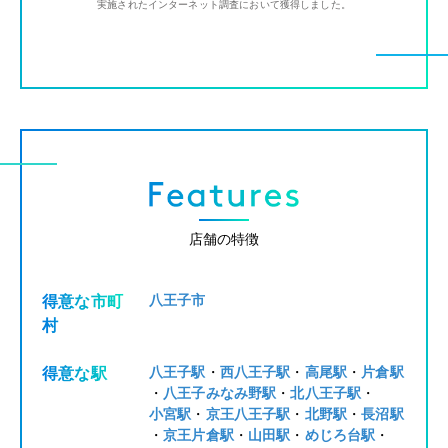
実施されたインターネット調査において獲得しました。
店舗の特徴
八王子市
得意な市町
村
八王子駅
・
西八王子駅
・
高尾駅
・
片倉駅
得意な駅
・
八王子みなみ野駅
・
北八王子駅
・
小宮駅
・
京王八王子駅
・
北野駅
・
長沼駅
・
京王片倉駅
・
山田駅
・
めじろ台駅
・