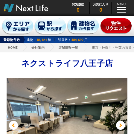
閲覧履歴
お気に入り
0
0
登録物件数
建物：
86,121
棟
部屋数：
484,699
戸
HOME
会社案内
店舗情報一覧
東京・神奈川・千葉の賃貸
ネクストライフ八王子店