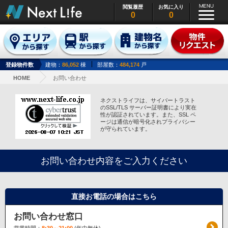
閲覧履歴
お気に入り
0
0
登録物件数
建物：
86,052
棟
部屋数：
484,174
戸
HOME
お問い合わせ
ネクストライフは、サイバートラスト
のSSL/TLS サーバー証明書により実在
性が認証されています。また、SSL ペ
ージは通信が暗号化されプライバシー
が守られています。
お問い合わせ内容をご入力ください
直接お電話の場合はこちら
お問い合わせ窓口
営業時間：
8:30～21:00
(年中無休)