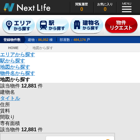
閲覧履歴
お気に入り
0
0
登録物件数
建物：
86,052
棟
部屋数：
484,174
戸
HOME
地図から探す
エリアから探す
駅から探す
地図から探す
物件名から探す
地図から探す
該当物件
12,881
件
建物名
タイトル
住所
賃料
間取り
専有面積
該当物件
12,881
件