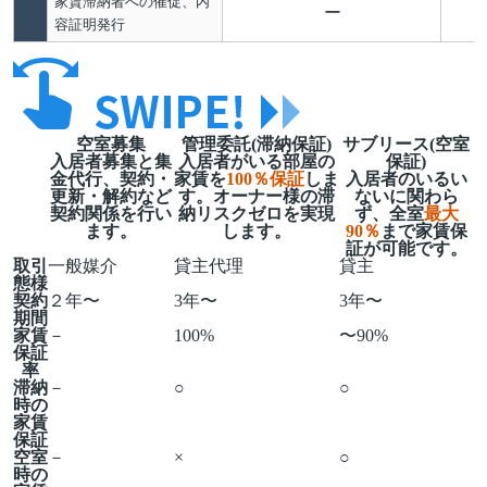
家賃滞納者への催促、内
ー
容証明発行
空室募集
管理委託(滞納保証)
サブリース(空室
入居者募集と集
入居者がいる部屋の
保証)
金代行、契約・
家賃を
100％保証
しま
入居者のいるい
更新・解約など
す。オーナー様の滞
ないに関わら
契約関係を行い
納リスクゼロを実現
ず、全室
最大
ます。
します。
90％
まで家賃保
証が可能です。
取引
一般媒介
貸主代理
貸主
態様
契約
２年〜
3年〜
3年〜
期間
家賃
－
100%
〜90%
保証
率
滞納
－
○
○
時の
家賃
保証
空室
－
×
○
時の