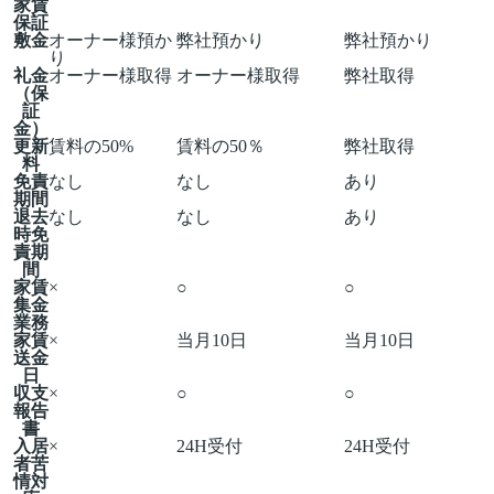
家賃
保証
敷金
オーナー様預か
弊社預かり
弊社預かり
り
礼金
オーナー様取得
オーナー様取得
弊社取得
（保
証
金）
更新
賃料の50%
賃料の50％
弊社取得
料
免責
なし
なし
あり
期間
退去
なし
なし
あり
時免
責期
間
家賃
×
○
○
集金
業務
家賃
×
当月10日
当月10日
送金
日
収支
×
○
○
報告
書
入居
×
24H受付
24H受付
者苦
情対