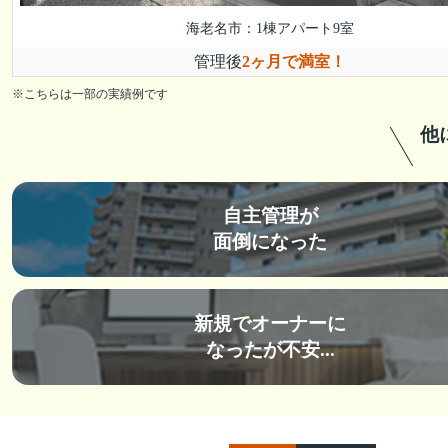
海老名市：1棟アパート9室
管理後
2ヶ月で満室！
※こちらは一部の実績例です
他
自主管理が
面倒になった
新規でオーナーに
なったが不安...