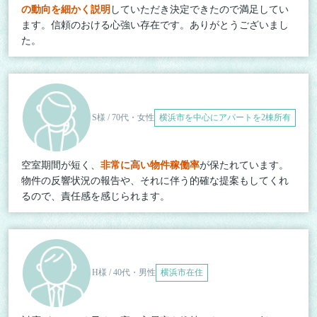
の動向を細かく説明
していただき決定できたので満足してい
ます。信頼のおける心強い存在です。ありがとうございまし
た。
S様 / 70代・女性
横浜市を中心にアパートを2棟所有
空室期間が短く、
非常に高い物件稼働率
が保たれています。
物件の反響状況の報告や、それに伴う的確な提案もしてくれ
るので、責任感を感じられます。
H様 / 40代・男性
横浜市在住