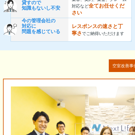
貸すので
全てお任せくだ
対応など
知識もないし不安
さい
今の管理会社の
レスポンスの速さと丁
対応に
問題を感じている
寧さ
でご納得いただけます
空室改善事