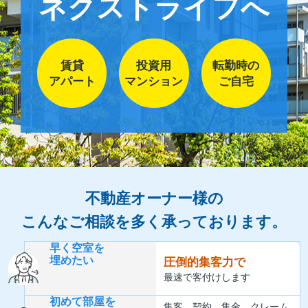
ネクストライフへ
賃貸
投資用
転勤時の
アパート
マンション
ご自宅
不動産オーナー様の
こんなご相談を多く承っております。
早く空室を
埋めたい
圧倒的集客力で
最速で客付けします
初めて部屋を
集客、契約、集金、クレーム