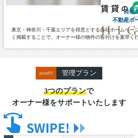
自社
不動産ポ
東京・神奈川・千葉エリアを得意とする自社ホームペー
く掲載することで、オーナー様の物件の客付けを素早く
管理プラン
point
03
3つのプラン
で
オーナー様をサポートいたします