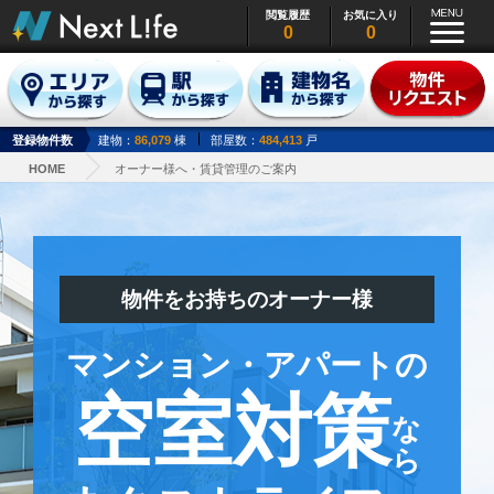
閲覧履歴
お気に入り
0
0
登録物件数
建物：
86,079
棟
部屋数：
484,413
戸
HOME
オーナー様へ・賃貸管理のご案内
物件をお持ちのオーナー様
マンション・アパートの
空室対策
なら