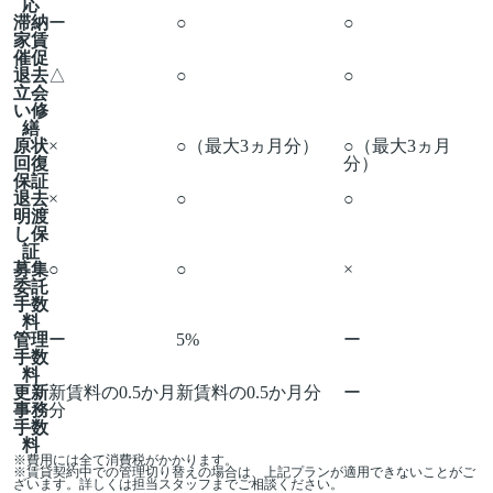
応
滞納
ー
○
○
家賃
催促
退去
△
○
○
立会
い修
繕
原状
×
○（最大3ヵ月分）
○（最大3ヵ月
回復
分）
保証
退去
×
○
○
明渡
し保
証
募集
○
○
×
委託
手数
料
管理
ー
5%
ー
手数
料
更新
新賃料の0.5か月
新賃料の0.5か月分
ー
事務
分
手数
料
※費用には全て消費税がかかります。
※賃貸契約中での管理切り替えの場合は、上記プランが適用できないことがご
ざいます。詳しくは担当スタッフまでご相談ください。