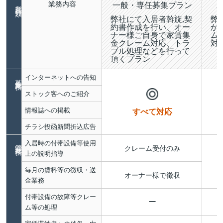
業務分類
業務内容
一般・専任募集プラン
弊社にて入居者斡旋,契
弊
約書作成を行い、オー
か
ナー様ご自身で家賃集
ム
金クレーム対応、トラ
対
ブル処理などを行って
頂くプラン
募集業務
インターネットへの告知
ストック客へのご紹介
情報誌への掲載
すべて対応
チラシ投函新聞折込広告
管理業務
入居時の付帯設備等使用
クレーム受付のみ
上の説明指導
毎月の賃料等の徴収・送
オーナー様で徴収
金業務
付帯設備の故障等クレー
ー
ム等の処理