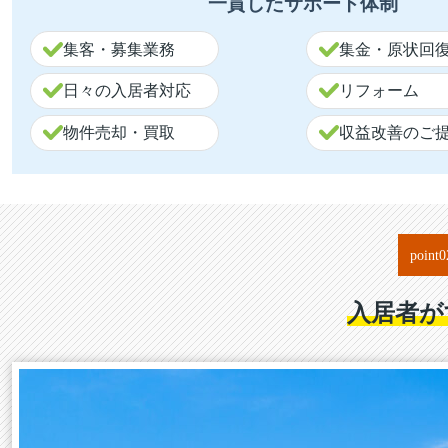
一貫したサポート体制
集客・募集業務
集金・原状回
日々の入居者対応
リフォーム
物件売却・買取
収益改善のご
point
0
入居者が