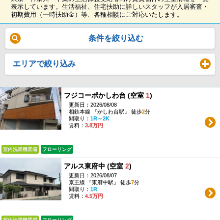
表示しています。生活福祉、住宅扶助に詳しいスタッフが入居審査・
初期費用（一時扶助金）等、各種相談にご対応いたします。
条件を絞り込む
エリアで絞り込み
click to expand contents
フジコーポかしわ台 (空室
1
)
更新日：2026/08/08
相鉄本線 『かしわ台駅』 徒歩
2
分
間取り：
1R～2K
賃料：
3.8万円
室内洗濯機置場
フローリング
アルス東府中 (空室
2
)
更新日：2026/08/07
京王線 『東府中駅』 徒歩
7
分
間取り：
1R
賃料：
4.5万円
室内洗濯機置場
フローリング