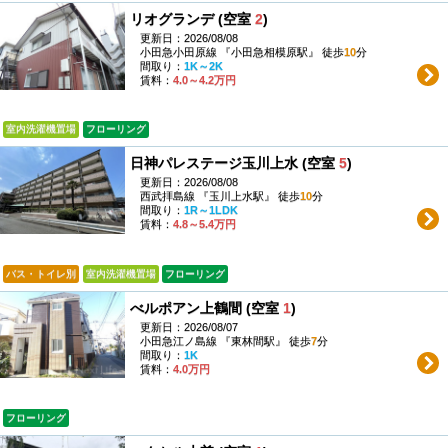
リオグランデ (空室
2
)
更新日：2026/08/08
小田急小田原線 『小田急相模原駅』 徒歩
10
分
間取り：
1K～2K
賃料：
4.0～4.2万円
室内洗濯機置場
フローリング
日神パレステージ玉川上水 (空室
5
)
更新日：2026/08/08
西武拝島線 『玉川上水駅』 徒歩
10
分
間取り：
1R～1LDK
賃料：
4.8～5.4万円
バス・トイレ別
室内洗濯機置場
フローリング
べルポアン上鶴間 (空室
1
)
更新日：2026/08/07
小田急江ノ島線 『東林間駅』 徒歩
7
分
間取り：
1K
賃料：
4.0万円
フローリング