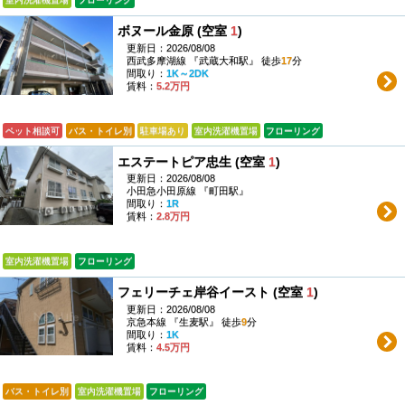
ボヌール金原 (空室
1
)
更新日：2026/08/08
西武多摩湖線 『武蔵大和駅』 徒歩
17
分
間取り：
1K～2DK
賃料：
5.2万円
ペット相談可
バス・トイレ別
駐車場あり
室内洗濯機置場
フローリング
エステートピア忠生 (空室
1
)
更新日：2026/08/08
小田急小田原線 『町田駅』
間取り：
1R
賃料：
2.8万円
室内洗濯機置場
フローリング
フェリーチェ岸谷イースト (空室
1
)
更新日：2026/08/08
京急本線 『生麦駅』 徒歩
9
分
間取り：
1K
賃料：
4.5万円
バス・トイレ別
室内洗濯機置場
フローリング