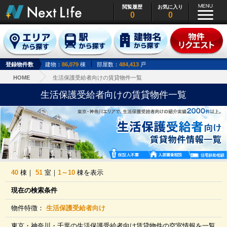
閲覧履歴
お気に入り
0
0
登録物件数
建物：
86,079
棟
部屋数：
484,413
戸
HOME
生活保護受給者向けの賃貸物件一覧
生活保護受給者向けの賃貸物件一覧
40
棟｜
51
室｜
1～10
棟を表示
現在の検索条件
物件特徴：
生活保護受給者向け
東京・神奈川・千葉の生活保護受給者向け賃貸物件の空室情報を一覧