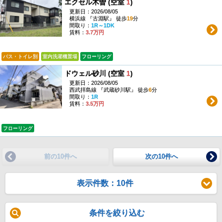
エクセル木曽 (空室
1
)
更新日：2026/08/05
横浜線 『古淵駅』 徒歩
19
分
間取り：
1R～1DK
賃料：
3.7万円
バス・トイレ別
室内洗濯機置場
フローリング
ドウェル砂川 (空室
1
)
更新日：2026/08/05
西武拝島線 『武蔵砂川駅』 徒歩
6
分
間取り：
1R
賃料：
3.5万円
フローリング
前の10件へ
次の10件へ
表示件数：10件
条件を絞り込む