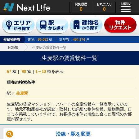
閲覧履歴
お気に入り
0
0
登録物件数
建物：
86,052
棟
部屋数：
484,174
戸
HOME
生麦駅の賃貸物件一覧
生麦駅の賃貸物件一覧
67
棟｜
90
室｜
1～10
棟を表示
現在の検索条件
駅：
生麦駅
生麦駅の賃貸マンション・アパートの空室情報を一覧表示していま
す。地元不動産会社が調査・取材した詳細な物件情報、建物動画、口
コミを掲載していますので、お客様の条件と感性に合った理想のお部
屋が探せます。
沿線・駅を変更