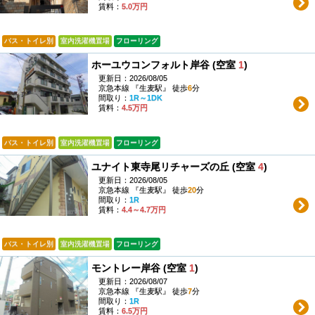
賃料：
5.0万円
バス・トイレ別
室内洗濯機置場
フローリング
ホーユウコンフォルト岸谷 (空室
1
)
更新日：2026/08/05
京急本線 『生麦駅』 徒歩
6
分
間取り：
1R～1DK
賃料：
4.5万円
バス・トイレ別
室内洗濯機置場
フローリング
ユナイト東寺尾リチャーズの丘 (空室
4
)
更新日：2026/08/05
京急本線 『生麦駅』 徒歩
20
分
間取り：
1R
賃料：
4.4～4.7万円
バス・トイレ別
室内洗濯機置場
フローリング
モントレー岸谷 (空室
1
)
更新日：2026/08/07
京急本線 『生麦駅』 徒歩
7
分
間取り：
1R
賃料：
6.5万円