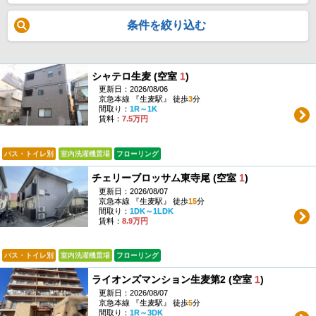
条件を絞り込む
シャテロ生麦 (空室
1
)
更新日：2026/08/06
京急本線 『生麦駅』 徒歩
3
分
間取り：
1R～1K
賃料：
7.5万円
バス・トイレ別
室内洗濯機置場
フローリング
チェリーブロッサム東寺尾 (空室
1
)
更新日：2026/08/07
京急本線 『生麦駅』 徒歩
15
分
間取り：
1DK～1LDK
賃料：
8.9万円
バス・トイレ別
室内洗濯機置場
フローリング
ライオンズマンション生麦第2 (空室
1
)
更新日：2026/08/07
京急本線 『生麦駅』 徒歩
5
分
間取り：
1R～3DK