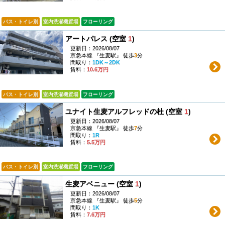
バス・トイレ別
室内洗濯機置場
フローリング
アートパレス (空室
1
)
更新日：2026/08/07
京急本線 『生麦駅』 徒歩
3
分
間取り：
1DK～2DK
賃料：
10.6万円
バス・トイレ別
室内洗濯機置場
フローリング
ユナイト生麦アルフレッドの杜 (空室
1
)
更新日：2026/08/07
京急本線 『生麦駅』 徒歩
7
分
間取り：
1R
賃料：
5.5万円
バス・トイレ別
室内洗濯機置場
フローリング
生麦アベニュー (空室
1
)
更新日：2026/08/07
京急本線 『生麦駅』 徒歩
5
分
間取り：
1K
賃料：
7.6万円