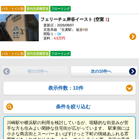
バス・トイレ別
室内洗濯機置場
フローリング
フェリーチェ岸谷イースト (空室
1
)
更新日：2026/08/07
京急本線 『生麦駅』 徒歩
9
分
間取り：
1K
賃料：
4.5万円
バス・トイレ別
室内洗濯機置場
フローリング
前の10件へ
次の10件へ
表示件数：10件
条件を絞り込む
川崎駅や横浜駅の利用を検討しているが、喧騒的な街並みが苦
手な方も住みよい閑静な住宅街が広がっています。 駅東側には
小さな商店街とスーパーまいばすけっと下町の情緒あふれる雰