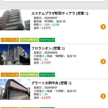
エステムプラザ町田ティアラ (空室
1
)
更新日：2026/08/07
横浜線 『町田駅』 徒歩
3
分
間取り：
1DK～2LDK
賃料：
9.8万円
バス・トイレ別
室内洗濯機置場
フローリング
フロラシオン (空室
1
)
更新日：2026/08/05
小田急江ノ島線 『鶴間駅』 徒歩
7
分
間取り：
1K
賃料：
5.7万円
バス・トイレ別
室内洗濯機置場
フローリング
グラート大和中央 (空室
1
)
更新日：2026/08/07
小田急江ノ島線 『大和駅』 徒歩
9
分
間取り：
1K
賃料：
6.2万円