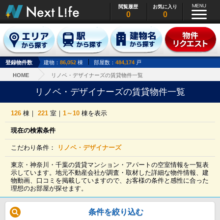
閲覧履歴
お気に入り
0
0
登録物件数
建物：
86,052
棟
部屋数：
484,174
戸
HOME
リノベ・デザイナーズの賃貸物件一覧
リノベ・デザイナーズの賃貸物件一覧
126
棟｜
221
室｜
1～10
棟を表示
現在の検索条件
こだわり条件：
リノベ・デザイナーズ
東京・神奈川・千葉の賃貸マンション・アパートの空室情報を一覧表
示しています。地元不動産会社が調査・取材した詳細な物件情報、建
物動画、口コミを掲載していますので、お客様の条件と感性に合った
理想のお部屋が探せます。
条件を絞り込む