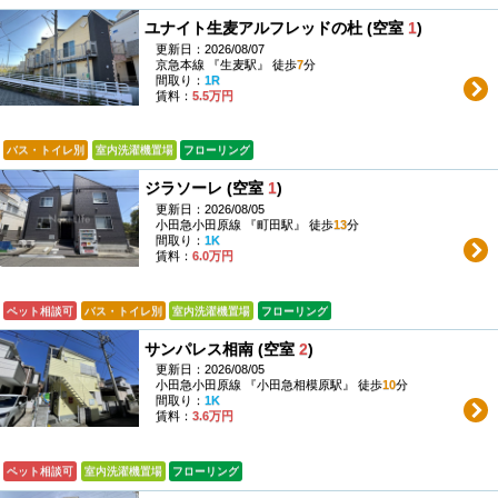
ユナイト生麦アルフレッドの杜 (空室
1
)
更新日：2026/08/07
京急本線 『生麦駅』 徒歩
7
分
間取り：
1R
賃料：
5.5万円
バス・トイレ別
室内洗濯機置場
フローリング
ジラソーレ (空室
1
)
更新日：2026/08/05
小田急小田原線 『町田駅』 徒歩
13
分
間取り：
1K
賃料：
6.0万円
ペット相談可
バス・トイレ別
室内洗濯機置場
フローリング
サンパレス相南 (空室
2
)
更新日：2026/08/05
小田急小田原線 『小田急相模原駅』 徒歩
10
分
間取り：
1K
賃料：
3.6万円
ペット相談可
室内洗濯機置場
フローリング