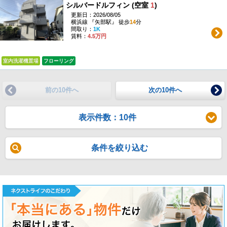
シルバードルフィン (空室
1
)
更新日：2026/08/05
横浜線 『矢部駅』 徒歩
14
分
間取り：
1K
賃料：
4.5万円
室内洗濯機置場
フローリング
前の10件へ
次の10件へ
表示件数：10件
条件を絞り込む