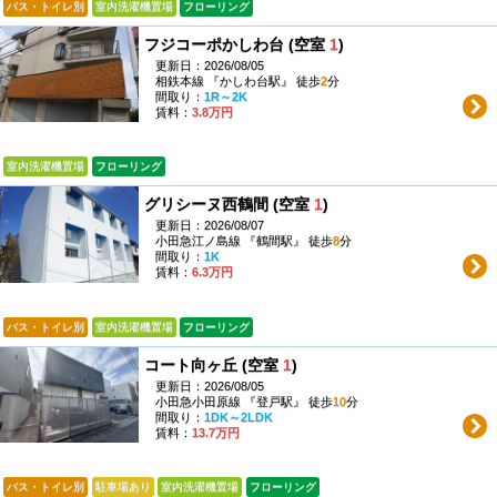
バス・トイレ別
室内洗濯機置場
フローリング
フジコーポかしわ台 (空室
1
)
更新日：2026/08/05
相鉄本線 『かしわ台駅』 徒歩
2
分
間取り：
1R～2K
賃料：
3.8万円
室内洗濯機置場
フローリング
グリシーヌ西鶴間 (空室
1
)
更新日：2026/08/07
小田急江ノ島線 『鶴間駅』 徒歩
8
分
間取り：
1K
賃料：
6.3万円
バス・トイレ別
室内洗濯機置場
フローリング
コート向ヶ丘 (空室
1
)
更新日：2026/08/05
小田急小田原線 『登戸駅』 徒歩
10
分
間取り：
1DK～2LDK
賃料：
13.7万円
バス・トイレ別
駐車場あり
室内洗濯機置場
フローリング