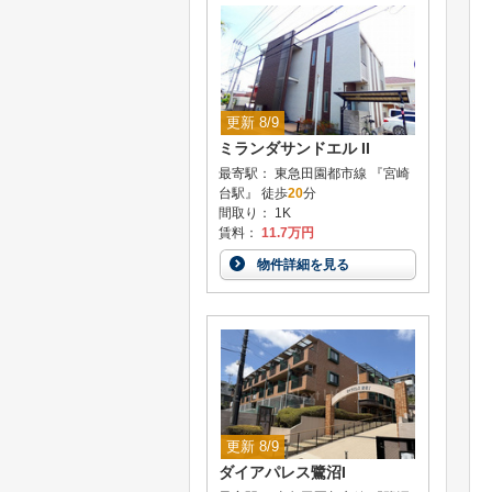
更新 8/9
ミランダサンドエル II
最寄駅： 東急田園都市線 『宮崎
台駅』 徒歩
20
分
間取り： 1K
賃料：
11.7万円
物件詳細を見る
更新 8/9
ダイアパレス鷺沼I