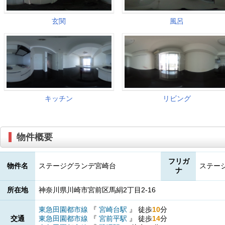
物件概要
フリガ
物件名
ステージグランデ宮崎台
ステー
ナ
所在地
神奈川県川崎市宮前区馬絹2丁目2-16
東急田園都市線
『
宮崎台駅
』
徒歩
10
分
交通
東急田園都市線
『
宮前平駅
』
徒歩
14
分