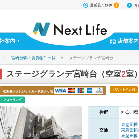
最近見た物件
お
1
社案内
店舗案内
▼
»
宮崎台駅の賃貸物件一覧
»
ステージグランデ宮崎台
ステージグランデ宮崎台（空室
2
室
バス・トイレ別
初期費用クレジットカード決済可能
フローリング
住所
神奈川県
東急田
交通
東急田
東急田