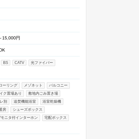
～15,000円
DK
BS
CATV
光ファイバー
ローリング
メゾネット
バルコニー
イク置場あり
敷地内ごみ置き場
レ別
追焚機能浴室
浴室乾燥機
暖房
シューズボックス
Vモニタ付インターホン
宅配ボックス