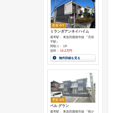
更新 8/9
ミランダアンネイハイム
最寄駅： 東急田園都市線 『宮前
平駅』
間取り： 1R
賃料：
10.2万円
物件詳細を見る
更新 8/9
ベル グラン
最寄駅： 東急田園都市線 『梶が