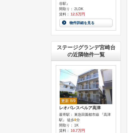
谷駅』
間取り： 2LDK
賃料：
12.5万円
物件詳細を見る
ステージグランデ宮崎台
の近隣物件一覧
更新 8/9
レオパレスペルア高津
最寄駅： 東急田園都市線 『高津
駅』 徒歩
8
分
間取り： 1K
賃料：
10.7万円