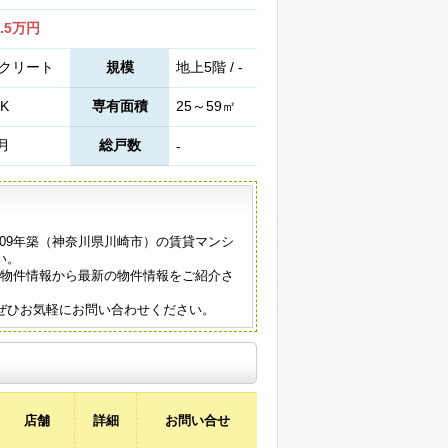
3.5万円
クリート
規模
地上5階 / -
K
専有面積
25～59㎡
9月
総戸数
-
009年築（神奈川県川崎市）の賃貸マンシ
い。
の物件情報から最新の物件情報をご紹介さ
ぜひお気軽にお問い合わせください。
店舗
詳細
お問い合せ