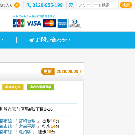
0120-955-199
気に入り
0
お問い合わせ
▼
▼
）
更新
2026/08/09
駐車場あり
室内洗濯機置場
川崎市宮前区馬絹2丁目2-16
園都市線
『
宮崎台駅
』
徒歩
10
分
園都市線
『
宮前平駅
』
徒歩
14
分
園都市線
『
鷺沼駅
』
徒歩
26
分