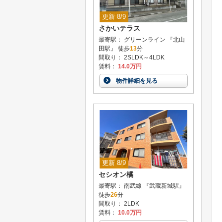
更新 8/9
さかいテラス
最寄駅： グリーンライン 『北山
田駅』 徒歩
13
分
間取り： 2SLDK～4LDK
賃料：
14.0万円
物件詳細を見る
更新 8/9
セシオン橘
最寄駅： 南武線 『武蔵新城駅』
徒歩
26
分
間取り： 2LDK
賃料：
10.0万円