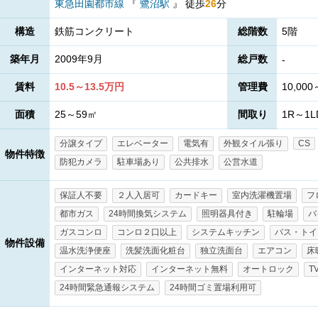
東急田園都市線
『
鷺沼駅
』
徒歩
26
分
構造
鉄筋コンクリート
総階数
5階
築年月
2009年9月
総戸数
-
賃料
10.5～13.5万円
管理費
10,000
面積
25～59㎡
間取り
1R～1L
分譲タイプ
エレベーター
電気有
外観タイル張り
CS
物件特徴
防犯カメラ
駐車場あり
公共排水
公営水道
保証人不要
２人入居可
カードキー
室内洗濯機置場
フ
都市ガス
24時間換気システム
照明器具付き
駐輪場
バ
ガスコンロ
コンロ２口以上
システムキッチン
バス・トイ
物件設備
温水洗浄便座
洗髪洗面化粧台
独立洗面台
エアコン
床
インターネット対応
インターネット無料
オートロック
T
24時間緊急通報システム
24時間ゴミ置場利用可