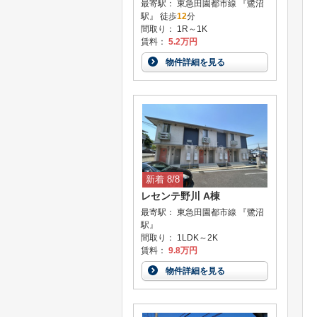
最寄駅： 東急田園都市線 『鷺沼
駅』 徒歩
12
分
間取り： 1R～1K
賃料：
5.2万円
物件詳細を見る
新着 8/8
レセンテ野川 A棟
最寄駅： 東急田園都市線 『鷺沼
駅』
間取り： 1LDK～2K
賃料：
9.8万円
物件詳細を見る