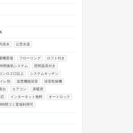
K
共排水
公営水道
濯機置場
フローリング
ロフト付き
4時間換気システム
照明器具付き
コンロ２口以上
システムキッチン
イレ別
追焚機能浴室
浴室乾燥機
面台
エアコン
床暖房
対応
インターネット無料
オートロック
24時間ゴミ置場利用可