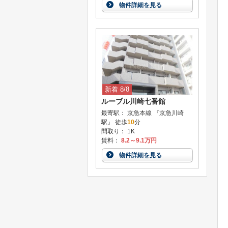
物件詳細を見る
新着 8/8
ルーブル川崎七番館
最寄駅： 京急本線 『京急川崎
駅』 徒歩
10
分
間取り： 1K
賃料：
8.2～9.1万円
物件詳細を見る