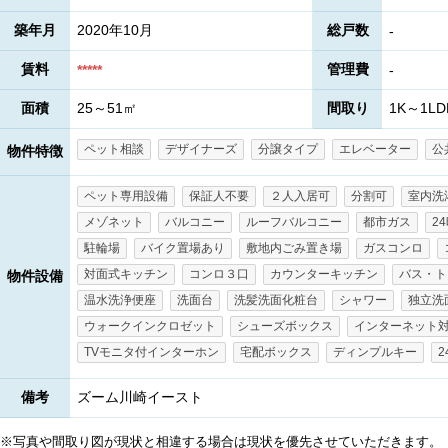
築年月
2020年10月
総戸数
-
賃料
管理費
*****
-
面積
25～51㎡
間取り
1K～1LD
ペット相談
デザイナーズ
分譲タイプ
エレベーター
公
物件特徴
ペット専用設備
保証人不要
２人入居可
分割可
室内洗
メゾネット
バルコニー
ルーフバルコニー
都市ガス
2
駐輪場
バイク置場あり
敷地内ごみ置き場
ガスコンロ
対面式キッチン
コンロ３口
カウンターキッチン
バス・ト
物件設備
温水洗浄便座
洗面台
洗髪洗面化粧台
シャワー
独立洗
ウォークインクロゼット
シューズボックス
インターネット
TVモニタ付インターホン
宅配ボックス
ディンプルキー
備考
ズーム川崎イースト
※写真や間取り図が現状と相違する場合は現状を優先させていただきます。