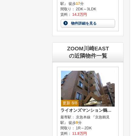
駅』 徒歩
17
分
間取り： 2DK～3LDK
賃料：
14.3万円
物件詳細を見る
ZOOM川崎EAST
の近隣物件一覧
更新 8/8
ライオンズマンション鶴見中央
最寄駅： 京急本線 『京急鶴見
駅』 徒歩
9
分
間取り： 1R～2DK
賃料：
11.9万円