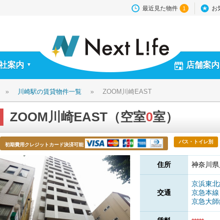
最近見た物件
お
1
社案内
店舗案内
▼
»
川崎駅の賃貸物件一覧
»
ZOOM川崎EAST
ZOOM川崎EAST（空室
0
室）
バス・トイレ別
初期費用クレジットカード決済可能
住所
神奈川県
京浜東
交通
京急本
京急大