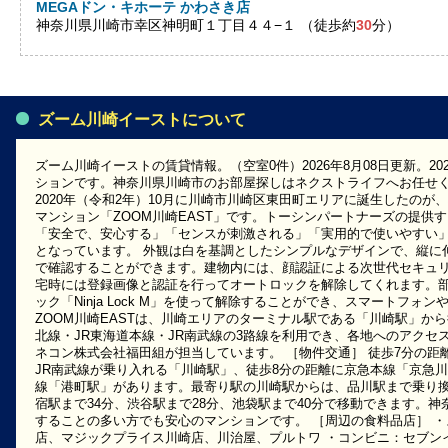
MEGAドン・キホーテ かわさき店
神奈川県川崎市幸区神明町１丁目４４−１ （徒歩約
30
分）
ズーム川崎イーストについて
ズーム川崎イーストの賃貸情報。（空室0件）2026年8月08日更新。2
ションです。神奈川県川崎市のお部屋探しはネクストライフへお任せ
2020年（令和2年）10月に川崎市川崎区東田町エリアに誕生したのが
マンション「ZOOM川崎EAST」です。トーシンパートナーズの提供
「安全で、安心する」「センスが刺激される」「実用的で使いやすい」
となっています。 外観は白を基調としたシンプルなデザインで、縦に
で確認することができます。建物内には、顔認証による次世代セキュ
宅時には登録画像と認証を行ってオートロックを解除してくれます。
ック「Ninja Lock M」を使って解除することができ、スマートフォンや
ZOOM川崎EASTは、川崎エリアのターミナル駅である「川崎駅」から
北線・JR東海道本線・JR南武線の3路線を利用でき、各地へのアクセ
ネコン株式会社福田組が担当しています。 ［物件交通］ 徒歩7分の距離
JR南武線が乗り入れる「川崎駅」、徒歩8分の距離に京急本線「京急川
線「港町駅」があります。最寄り駅の川崎駅からは、品川駅まで乗り換
宿駅まで34分、渋谷駅まで28分、池袋駅まで40分で移動できます。
することの多い方でも安心のマンションです。 ［周辺の食料品店］ 
店、マジックプライス川崎店、川治屋、プルトワ ・コンビニ：セブン