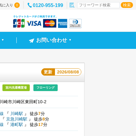
0120-955-199
気に入り
0
お問い合わせ
▼
▼
更新
2026/08/08
室内洗濯機置場
フローリング
川崎市川崎区東田町10-2
北線
『
川崎駅
』
徒歩
7
分
線
『
京急川崎駅
』
徒歩
8
分
師線
『
港町駅
』
徒歩
17
分