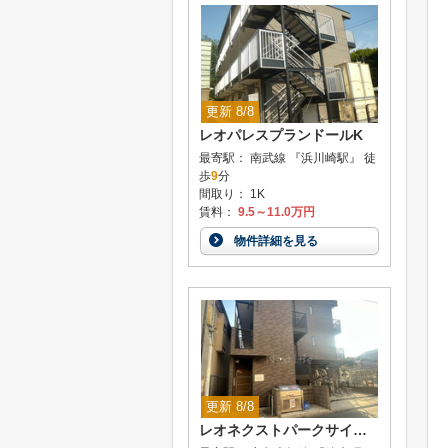
更新 8/8
レオパレスプランドールK
最寄駅： 南武線 『浜川崎駅』 徒
歩
9
分
間取り： 1K
賃料：
9.5～11.0万円
物件詳細を見る
更新 8/8
レオネクストパークサイド伊勢町