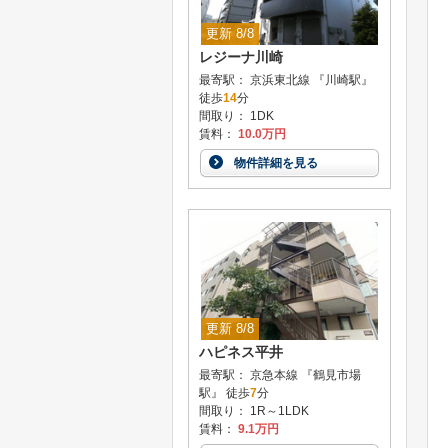
更新 8/8
レジーナ川崎
最寄駅： 京浜東北線 『川崎駅』
徒歩
14
分
間取り： 1DK
賃料：
10.0万円
物件詳細を見る
更新 8/8
ハピネス平井
最寄駅： 京急本線 『鶴見市場
駅』 徒歩
7
分
間取り： 1R～1LDK
賃料：
9.1万円