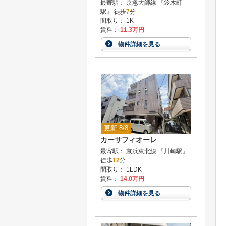
最寄駅： 京急大師線 『鈴木町
駅』 徒歩
7
分
間取り： 1K
賃料：
11.3万円
物件詳細を見る
更新 8/8
カーサフィオーレ
最寄駅： 京浜東北線 『川崎駅』
徒歩
12
分
間取り： 1LDK
賃料：
14.0万円
物件詳細を見る