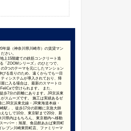
020年築（神奈川県川崎市）の賃貸マン
ください。
、地上15階建ての鉄筋コンクリート造
する「ZOOMシリーズ」のひとつで、
の3つのテーマを元にしたマンション
伸びる造りのため、遠くからでも一目
リティシステムが導入されており、帰
部屋に入る場合は、最新のスマートロ
FeliCaで空けられます。 また、
徒歩7分の距離にあります。JR京浜東
スがスムーズです。 施工は実績あるゼ
にJR京浜東北線・JR東海道本線・
崎駅」、徒歩17分の距離に京急大師
えなしで10分、東京駅まで20分、新
神奈川県内はもちろん、東京都内へ移動
・スーパー：旭屋、食品館あおば東田町
イレブン川崎東田町店、ファミリーマ