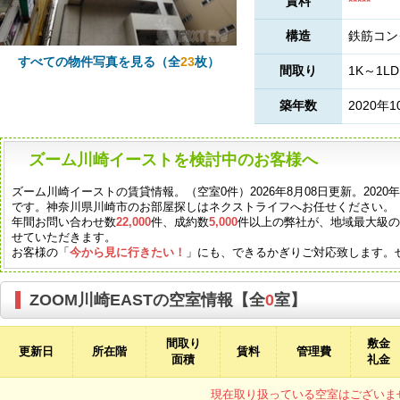
賃料
*****
構造
鉄筋コン
すべての物件写真を見る（全
23
枚）
間取り
1K～1LD
築年数
2020年1
ズーム川崎イーストを検討中のお客様へ
ズーム川崎イーストの賃貸情報。（空室0件）2026年8月08日更新。202
です。神奈川県川崎市のお部屋探しはネクストライフへお任せください。
年間お問い合わせ数
22,000
件、成約数
5,000
件以上の弊社が、地域最大級
せていただきます。
お客様の「
今から見に行きたい！
」にも、できるかぎりご対応致します。
ZOOM川崎EASTの空室情報【全
0
室】
間取り
敷金
更新日
所在階
賃料
管理費
面積
礼金
現在取り扱っている空室はございま