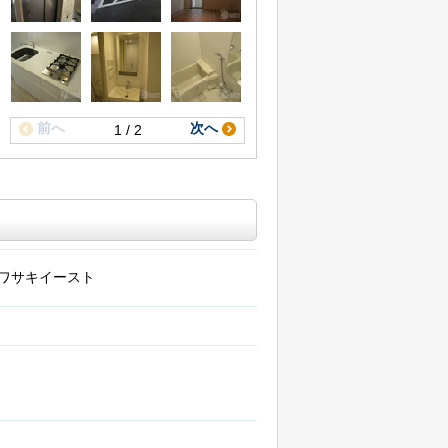
前へ
次へ
1 / 2
ワサキイースト