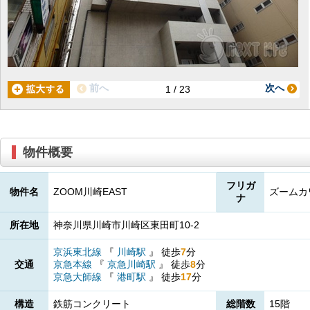
前へ
次へ
1 / 23
物件概要
フリガ
物件名
ZOOM川崎EAST
ズームカ
ナ
所在地
神奈川県川崎市川崎区東田町10-2
京浜東北線
『
川崎駅
』
徒歩
7
分
交通
京急本線
『
京急川崎駅
』
徒歩
8
分
京急大師線
『
港町駅
』
徒歩
17
分
構造
鉄筋コンクリート
総階数
15階