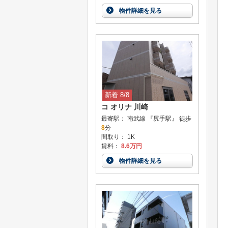
物件詳細を見る
新着 8/8
コ オリナ 川崎
最寄駅： 南武線 『尻手駅』 徒歩
8
分
間取り： 1K
賃料：
8.6万円
物件詳細を見る