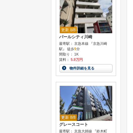
更新 8/8
パールシティ川崎
最寄駅： 京急本線 『京急川崎
駅』 徒歩
5
分
間取り： 1K
賃料：
5.9万円
物件詳細を見る
更新 8/8
グレースコート
最寄駅： 京急大師線 『鈴木町