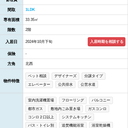
間取
1LDK
専有面積
33.35㎡
階数
2階
入居時期を相談する
入居日
2024年10月下旬
保険
-
方角
北西
ペット相談
デザイナーズ
分譲タイプ
物件特徴
エレベーター
公共排水
公営水道
室内洗濯機置場
フローリング
バルコニー
都市ガス
敷地内ごみ置き場
ガスコンロ
コンロ２口以上
システムキッチン
バス・トイレ別
追焚機能浴室
浴室乾燥機