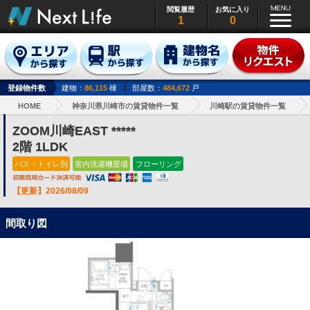
閲覧履歴
お気に入り
1
0
登録物件数
建物：
86,115
棟
部屋数：
484,672
戸
HOME
神奈川県川崎市の賃貸物件一覧
川崎駅の賃貸物件一覧
ZOOM川崎EAST *****
2階 1LDK
バス・トイレ別
室内洗濯機置場
フローリング
【更新】2026/08/09
間取り図