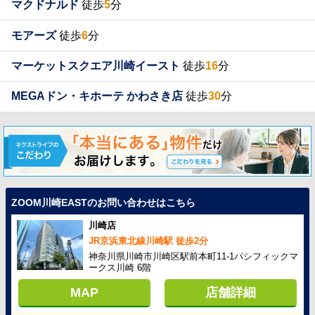
マクドナルド
徒歩
5
分
モアーズ
徒歩
6
分
マーケットスクエア川崎イースト
徒歩
16
分
MEGAドン・キホーテ かわさき店
徒歩
30
分
ZOOM川崎EASTのお問い合わせはこちら
川崎店
JR京浜東北線川崎駅 徒歩2分
神奈川県川崎市川崎区駅前本町11-1パシフィックマ
ークス川崎 6階
MAP
店舗詳細