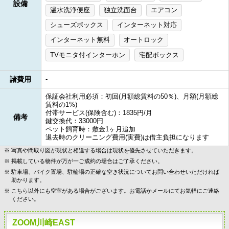
設備
温水洗浄便座
独立洗面台
エアコン
シューズボックス
インターネット対応
インターネット無料
オートロック
TVモニタ付インターホン
宅配ボックス
諸費用
-
保証会社利用必須：初回(月額総賃料の50％)、月額(月額総
賃料の1%)
付帯サービス(保険含む)：1835円/月
備考
鍵交換代：33000円
ペット飼育時：敷金1ヶ月追加
退去時のクリーニング費用(実費)は借主負担になります
写真や間取り図が現状と相違する場合は現状を優先させていただきます。
掲載している物件が万が一ご成約の場合はご了承ください。
駐車場、バイク置場、駐輪場の正確な空き状況についてお問い合わせいただければ
助かります。
こちら以外にも空室がある場合がございます。お電話かメールにてお気軽にご連絡
ください。
ZOOM川崎EAST