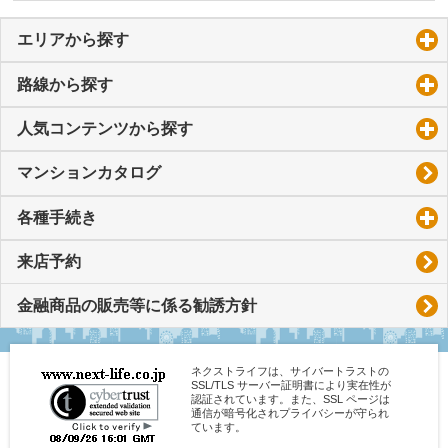
エリアから探す
click to expand contents
路線から探す
click to expand contents
人気コンテンツから探す
click to expand contents
マンションカタログ
各種手続き
click to expand contents
来店予約
金融商品の販売等に係る勧誘方針
ネクストライフは、サイバートラストの
SSL/TLS サーバー証明書により実在性が
認証されています。また、SSL ページは
通信が暗号化されプライバシーが守られ
ています。