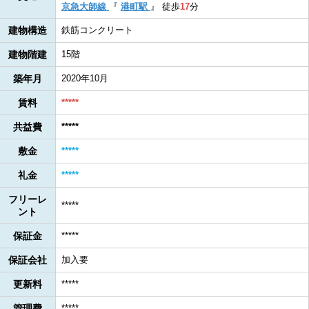
京急大師線
『
港町駅
』
徒歩
17
分
建物構造
鉄筋コンクリート
建物階建
15階
築年月
2020年10月
賃料
*****
共益費
*****
敷金
*****
礼金
*****
フリーレ
*****
ント
保証金
*****
保証会社
加入要
更新料
*****
管理費
*****