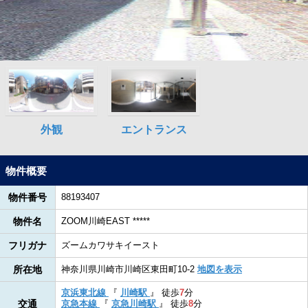
物件概要
物件番号
88193407
物件名
ZOOM川崎EAST *****
フリガナ
ズームカワサキイースト
所在地
神奈川県川崎市川崎区東田町10-2
地図を表示
京浜東北線
『
川崎駅
』
徒歩
7
分
交通
京急本線
『
京急川崎駅
』
徒歩
8
分