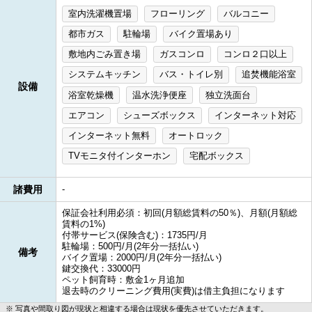
室内洗濯機置場
フローリング
バルコニー
都市ガス
駐輪場
バイク置場あり
敷地内ごみ置き場
ガスコンロ
コンロ２口以上
システムキッチン
バス・トイレ別
追焚機能浴室
設備
浴室乾燥機
温水洗浄便座
独立洗面台
エアコン
シューズボックス
インターネット対応
インターネット無料
オートロック
TVモニタ付インターホン
宅配ボックス
諸費用
-
保証会社利用必須：初回(月額総賃料の50％)、月額(月額総
賃料の1%)
付帯サービス(保険含む)：1735円/月
駐輪場：500円/月(2年分一括払い)
備考
バイク置場：2000円/月(2年分一括払い)
鍵交換代：33000円
ペット飼育時：敷金1ヶ月追加
退去時のクリーニング費用(実費)は借主負担になります
写真や間取り図が現状と相違する場合は現状を優先させていただきます。