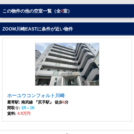
この物件の他の空室一覧（全
0
室）
ZOOM川崎EASTに条件が近い物件
ホーユウコンフォルト川崎
最寄駅: 南武線 『尻手駅』 徒歩
6
分
間取り:
1R～1K
賃料:
4.9万円