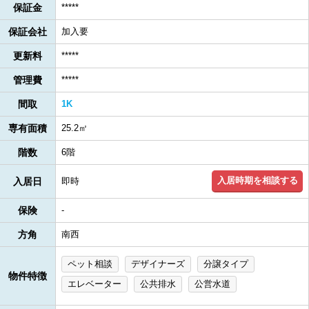
保証金
*****
保証会社
加入要
更新料
*****
管理費
*****
間取
1K
専有面積
25.2㎡
階数
6階
入居時期を相談する
入居日
即時
保険
-
方角
南西
ペット相談
デザイナーズ
分譲タイプ
物件特徴
エレベーター
公共排水
公営水道