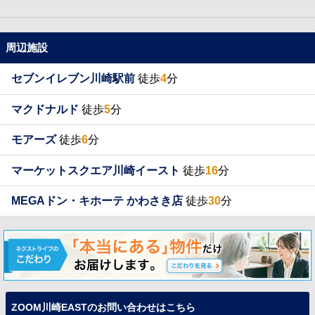
周辺施設
セブンイレブン川崎駅前
徒歩
4
分
マクドナルド
徒歩
5
分
モアーズ
徒歩
6
分
マーケットスクエア川崎イースト
徒歩
16
分
MEGAドン・キホーテ かわさき店
徒歩
30
分
ZOOM川崎EASTのお問い合わせはこちら