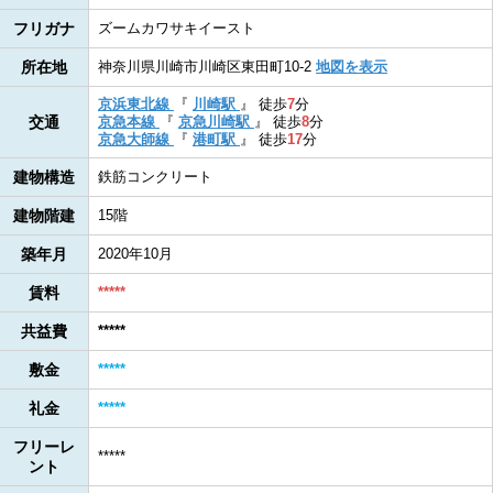
フリガナ
ズームカワサキイースト
所在地
神奈川県川崎市川崎区東田町10-2
地図を表示
京浜東北線
『
川崎駅
』
徒歩
7
分
交通
京急本線
『
京急川崎駅
』
徒歩
8
分
京急大師線
『
港町駅
』
徒歩
17
分
建物構造
鉄筋コンクリート
建物階建
15階
築年月
2020年10月
賃料
*****
共益費
*****
敷金
*****
礼金
*****
フリーレ
*****
ント