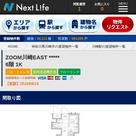
閲覧履歴
お気に入り
1
0
登録物件数
建物：
86,121
棟
部屋数：
484,699
戸
HOME
神奈川県川崎市の賃貸物件一覧
川崎駅の賃貸物件一覧
ZOOM川崎EAST *****
6階 1K
バス・トイレ別
室内洗濯機置場
フローリング
【更新】2026/08/10
間取り図