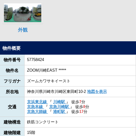
物件概要
物件番号
57758424
物件名
ZOOM川崎EAST *****
フリガナ
ズームカワサキイースト
所在地
神奈川県川崎市川崎区東田町10-2
地図を表示
京浜東北線
『
川崎駅
』
徒歩
7
分
交通
京急本線
『
京急川崎駅
』
徒歩
8
分
京急大師線
『
港町駅
』
徒歩
17
分
建物構造
鉄筋コンクリート
建物階建
15階