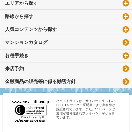
エリアから探す
click to expand contents
路線から探す
click to expand contents
人気コンテンツから探す
click to expand contents
マンションカタログ
各種手続き
click to expand contents
来店予約
金融商品の販売等に係る勧誘方針
ネクストライフは、サイバートラストの
SSL/TLS サーバー証明書により実在性が
認証されています。また、SSL ページは
通信が暗号化されプライバシーが守られ
ています。