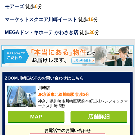
モアーズ
徒歩
6
分
マーケットスクエア川崎イースト
徒歩
16
分
MEGAドン・キホーテ かわさき店
徒歩
30
分
ZOOM川崎EASTのお問い合わせはこちら
川崎店
JR京浜東北線川崎駅 徒歩2分
神奈川県川崎市川崎区駅前本町11-1パシフィックマ
ークス川崎 6階
MAP
店舗詳細
お電話でのお問い合わせ