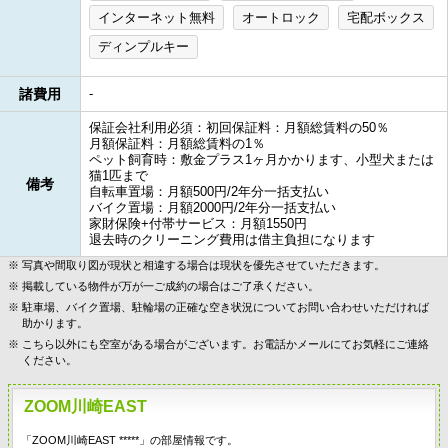
インターネット無料
オートロック
宅配ボックス
ディンプルキー
諸費用
-
保証会社利用必須：初回保証料：月額総賃料の50％
月額保証料：月額総賃料の1％
ペット飼育時：敷金プラス1ヶ月かかります、小型犬または
猫1匹まで
備考
自転車置場：月額500円/2年分一括支払い
バイク置場：月額2000円/2年分一括支払い
家財保険+付帯サービス：月額1550円
退去時のクリーニング費用は借主負担になります
写真や間取り図が現状と相違する場合は現状を優先させていただきます。
掲載している物件が万が一ご成約の場合はご了承ください。
駐車場、バイク置場、駐輪場の正確な空き状況についてお問い合わせいただければ
助かります。
こちら以外にも空室がある場合がございます。お電話かメールにてお気軽にご連絡
ください。
ZOOM川崎EAST
「ZOOM川崎EAST *****」の部屋情報です。