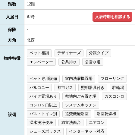
階数
12階
入居時期を相談する
入居日
即時
保険
-
方角
北西
ペット相談
デザイナーズ
分譲タイプ
物件特徴
エレベーター
公共排水
公営水道
ペット専用設備
室内洗濯機置場
フローリング
バルコニー
都市ガス
照明器具付き
駐輪場
バイク置場あり
敷地内ごみ置き場
ガスコンロ
コンロ２口以上
システムキッチン
バス・トイレ別
追焚機能浴室
浴室乾燥機
設備
温水洗浄便座
独立洗面台
エアコン
シューズボックス
インターネット対応