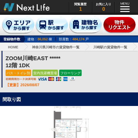
閲覧履歴
お気に入り
1
0
登録物件数
建物：
86,052
棟
部屋数：
484,174
戸
HOME
神奈川県川崎市の賃貸物件一覧
川崎駅の賃貸物件一覧
ZOOM川崎EAST *****
12階 1DK
バス・トイレ別
室内洗濯機置場
フローリング
【更新】2026/08/07
間取り図