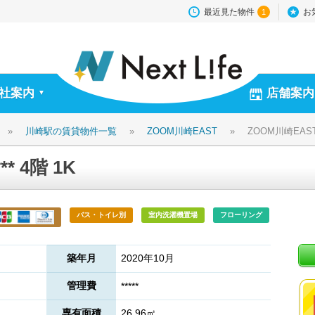
最近見た物件
お
1
社案内
店舗案内
▼
»
川崎駅の賃貸物件一覧
»
ZOOM川崎EAST
»
ZOOM川崎EAST *
* 4階 1K
バス・トイレ別
室内洗濯機置場
フローリング
築年月
2020年10月
管理費
*****
専有面積
26.96㎡