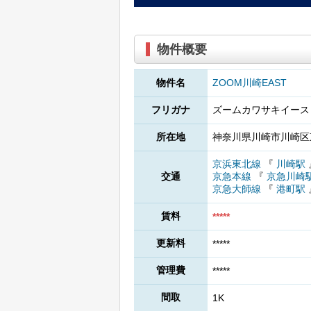
物件概要
物件名
ZOOM川崎EAST
フリガナ
ズームカワサキイース
所在地
神奈川県川崎市川崎区東
京浜東北線
『
川崎駅
交通
京急本線
『
京急川崎
京急大師線
『
港町駅
賃料
*****
更新料
*****
管理費
*****
間取
1K