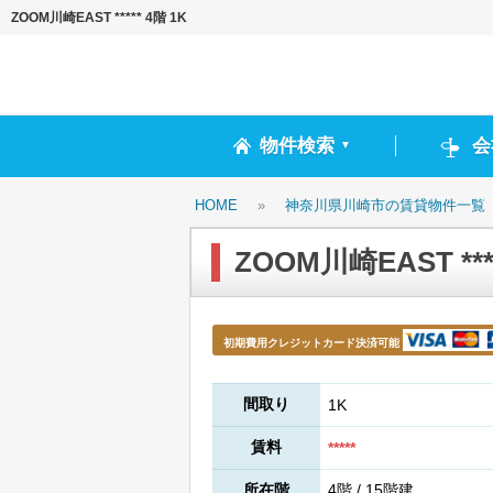
ZOOM川崎EAST ***** 4階 1K
物件検索
会
▼
HOME
»
神奈川県川崎市の賃貸物件一覧
ZOOM川崎EAST ****
初期費用クレジットカード決済可能
間取り
1K
賃料
*****
所在階
4階 / 15階建