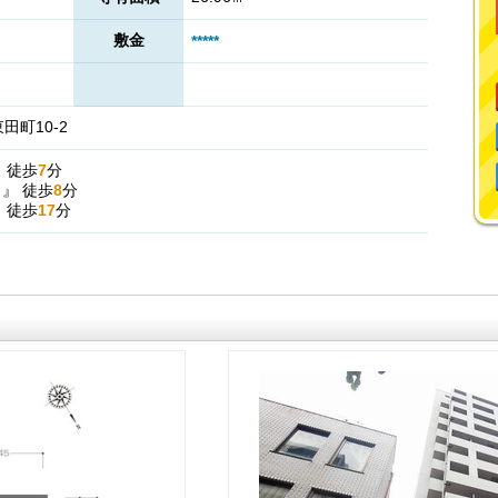
敷金
*****
町10-2
』
徒歩
7
分
駅
』
徒歩
8
分
』
徒歩
17
分