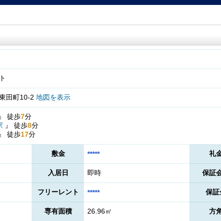
ト
田町10-2
地図を表示
』
徒歩
7
分
駅
』
徒歩
8
分
』
徒歩
17
分
敷金
礼
*****
入居日
即時
保証
フリーレント
保証
*****
専有面積
26.96㎡
方