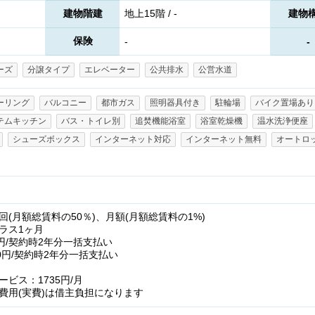
建物階建
地上15階 / -
建物
保険
-
-
ーズ
分譲タイプ
エレベーター
公共排水
公営水道
ーリング
バルコニー
都市ガス
照明器具付き
駐輪場
バイク置場あり
テムキッチン
バス・トイレ別
追焚機能浴室
浴室乾燥機
温水洗浄便座
シューズボックス
インターネット対応
インターネット無料
オートロ
(月額総賃料の50％)、月額(月額総賃料の1%)
ラス1ヶ月
円/契約時2年分一括支払い
0円/契約時2年分一括支払い
ビス：1735円/月
費用(実費)は借主負担になります