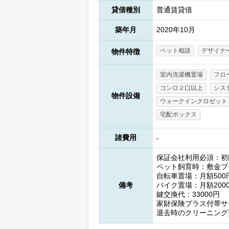
貸借種別
普通賃貸借
築年月
2020年10月
ペット相談
デザイナ
物件特徴
室内洗濯機置場
フロ
コンロ２口以上
シス
物件設備
ウォークインクロゼット
宅配ボックス
諸費用
-
保証会社利用必須：初回
ペット飼育時：敷金プ
自転車置場：月額500
備考
バイク置場：月額200
鍵交換代：33000円
家財保険プラス付帯サー
退去時のクリーニング