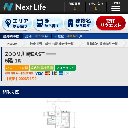
閲覧履歴
お気に入り
1
0
登録物件数
建物：
86,102
棟
部屋数：
484,576
戸
HOME
神奈川県川崎市の賃貸物件一覧
川崎駅の賃貸物件一覧
ZOOM川崎EAST *****
5階 1K
バス・トイレ別
室内洗濯機置場
フローリング
【更新】2026/08/09
間取り図