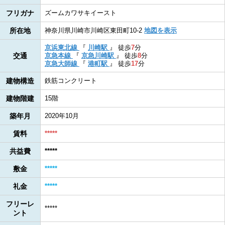
フリガナ
ズームカワサキイースト
所在地
神奈川県川崎市川崎区東田町10-2
地図を表示
京浜東北線
『
川崎駅
』
徒歩
7
分
交通
京急本線
『
京急川崎駅
』
徒歩
8
分
京急大師線
『
港町駅
』
徒歩
17
分
建物構造
鉄筋コンクリート
建物階建
15階
築年月
2020年10月
賃料
*****
共益費
*****
敷金
*****
礼金
*****
フリーレ
*****
ント