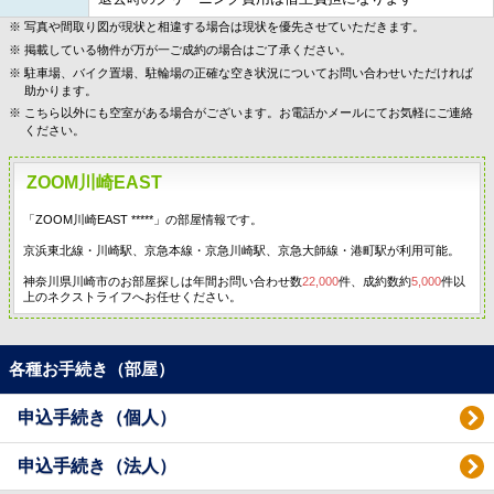
写真や間取り図が現状と相違する場合は現状を優先させていただきます。
掲載している物件が万が一ご成約の場合はご了承ください。
駐車場、バイク置場、駐輪場の正確な空き状況についてお問い合わせいただければ
助かります。
こちら以外にも空室がある場合がございます。お電話かメールにてお気軽にご連絡
ください。
ZOOM川崎EAST
「ZOOM川崎EAST *****」の部屋情報です。
京浜東北線・川崎駅、京急本線・京急川崎駅、京急大師線・港町駅が利用可能。
神奈川県川崎市のお部屋探しは年間お問い合わせ数
22,000
件、成約数約
5,000
件以
上のネクストライフへお任せください。
各種お手続き（部屋）
申込手続き（個人）
申込手続き（法人）