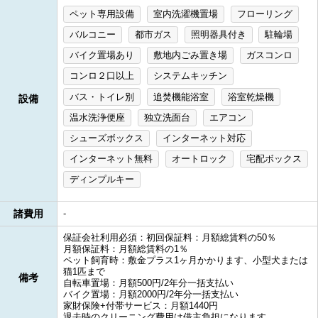
ペット専用設備
室内洗濯機置場
フローリング
バルコニー
都市ガス
照明器具付き
駐輪場
バイク置場あり
敷地内ごみ置き場
ガスコンロ
コンロ２口以上
システムキッチン
バス・トイレ別
追焚機能浴室
浴室乾燥機
設備
温水洗浄便座
独立洗面台
エアコン
シューズボックス
インターネット対応
インターネット無料
オートロック
宅配ボックス
ディンプルキー
諸費用
-
保証会社利用必須：初回保証料：月額総賃料の50％
月額保証料：月額総賃料の1％
ペット飼育時：敷金プラス1ヶ月かかります、小型犬または
猫1匹まで
備考
自転車置場：月額500円/2年分一括支払い
バイク置場：月額2000円/2年分一括支払い
家財保険+付帯サービス：月額1440円
退去時のクリーニング費用は借主負担になります