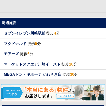
周辺施設
セブンイレブン川崎駅前
徒歩
4
分
マクドナルド
徒歩
5
分
モアーズ
徒歩
6
分
マーケットスクエア川崎イースト
徒歩
16
分
MEGAドン・キホーテ かわさき店
徒歩
30
分