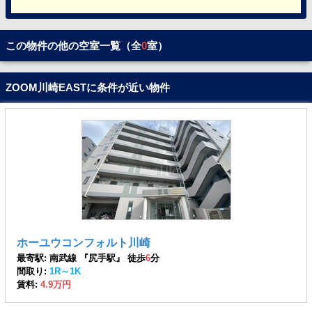
この物件の他の空室一覧（全
0
室）
ZOOM川崎EASTに条件が近い物件
ホーユウコンフォルト川崎
最寄駅: 南武線 『尻手駅』 徒歩
6
分
間取り:
1R～1K
賃料:
4.9万円