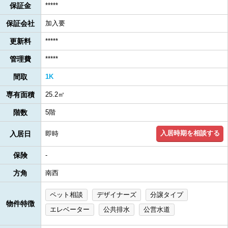
保証金
*****
保証会社
加入要
更新料
*****
管理費
*****
間取
1K
専有面積
25.2㎡
階数
5階
入居時期を相談する
入居日
即時
保険
-
方角
南西
ペット相談
デザイナーズ
分譲タイプ
物件特徴
エレベーター
公共排水
公営水道