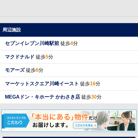
周辺施設
セブンイレブン川崎駅前
徒歩
4
分
マクドナルド
徒歩
5
分
モアーズ
徒歩
6
分
マーケットスクエア川崎イースト
徒歩
16
分
MEGAドン・キホーテ かわさき店
徒歩
30
分