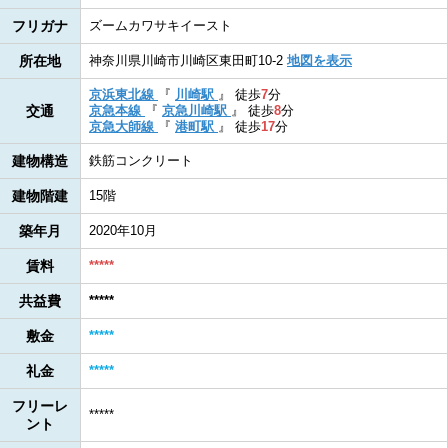
フリガナ
ズームカワサキイースト
所在地
神奈川県川崎市川崎区東田町10-2
地図を表示
京浜東北線
『
川崎駅
』
徒歩
7
分
交通
京急本線
『
京急川崎駅
』
徒歩
8
分
京急大師線
『
港町駅
』
徒歩
17
分
建物構造
鉄筋コンクリート
建物階建
15階
築年月
2020年10月
賃料
*****
共益費
*****
敷金
*****
礼金
*****
フリーレ
*****
ント