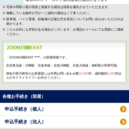
写真や間取り図が現状と相違する場合は現状を優先させていただきます。
掲載している物件が万が一ご成約の場合はご了承ください。
駐車場、バイク置場、駐輪場の正確な空き状況についてお問い合わせいただければ
助かります。
こちら以外にも空室がある場合がございます。お電話かメールにてお気軽にご連絡
ください。
ZOOM川崎EAST
「ZOOM川崎EAST *****」の部屋情報です。
京浜東北線・川崎駅、京急本線・京急川崎駅、京急大師線・港町駅が利用可能。
神奈川県川崎市のお部屋探しは年間お問い合わせ数
22,000
件、成約数約
5,000
件以
上のネクストライフへお任せください。
各種お手続き（部屋）
申込手続き（個人）
申込手続き（法人）