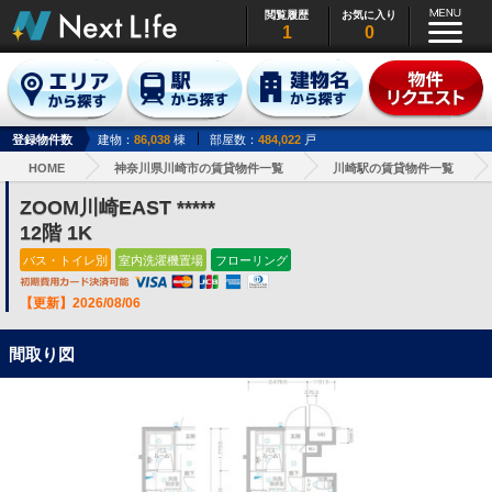
閲覧履歴
お気に入り
1
0
登録物件数
建物：
86,038
棟
部屋数：
484,022
戸
HOME
神奈川県川崎市の賃貸物件一覧
川崎駅の賃貸物件一覧
ZOOM川崎EAST *****
12階 1K
バス・トイレ別
室内洗濯機置場
フローリング
【更新】2026/08/06
間取り図