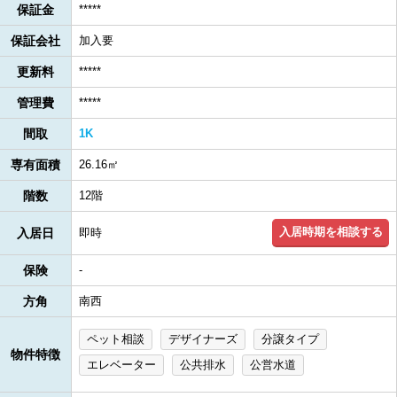
保証金
*****
保証会社
加入要
更新料
*****
管理費
*****
間取
1K
専有面積
26.16㎡
階数
12階
入居時期を相談する
入居日
即時
保険
-
方角
南西
ペット相談
デザイナーズ
分譲タイプ
物件特徴
エレベーター
公共排水
公営水道