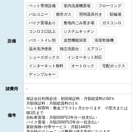
ペット専用設備
室内洗濯機置場
フローリング
バルコニー
都市ガス
照明器具付き
駐輪場
バイク置場あり
敷地内ごみ置き場
ガスコンロ
コンロ２口以上
システムキッチン
バス・トイレ別
追焚機能浴室
浴室乾燥機
設備
温水洗浄便座
独立洗面台
エアコン
シューズボックス
インターネット対応
インターネット無料
オートロック
宅配ボックス
ディンプルキー
諸費用
-
保証会社利用必須：初回保証料：月額総賃料の50％
月額保証料：月額総賃料の1％
ペット飼育時：敷金プラス1ヶ月かかります、小型犬または
猫1匹まで
備考
自転車置場：月額500円/2年分一括支払い
バイク置場：月額2000円/2年分一括支払い
家財保険+付帯サービス：月額1440円
退去時のクリーニング費用は借主負担になります