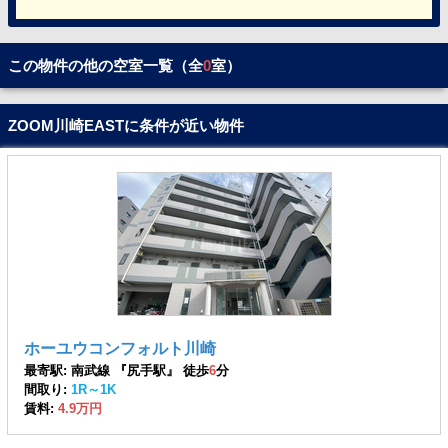
この物件の他の空室一覧（全
0
室）
ZOOM川崎EASTに条件が近い物件
ホーユウコンフォルト川崎
最寄駅: 南武線 『尻手駅』 徒歩
6
分
間取り:
1R～1K
賃料:
4.9万円