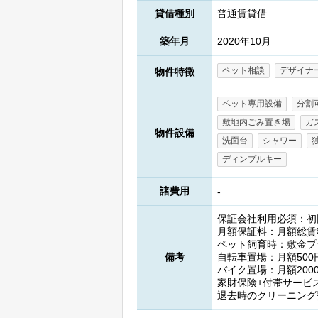
貸借種別
普通賃貸借
築年月
2020年10月
ペット相談
デザイナ
物件特徴
ペット専用設備
分割
敷地内ごみ置き場
ガ
物件設備
洗面台
シャワー
ディンプルキー
諸費用
-
保証会社利用必須：初
月額保証料：月額総賃
ペット飼育時：敷金プ
備考
自転車置場：月額500
バイク置場：月額200
家財保険+付帯サービス
退去時のクリーニング