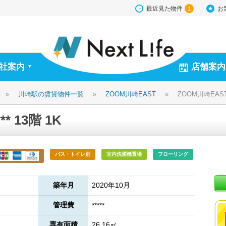
最近見た物件
お
1
社案内
店舗案内
▼
»
川崎駅の賃貸物件一覧
»
ZOOM川崎EAST
»
ZOOM川崎EAST *
* 13階 1K
バス・トイレ別
室内洗濯機置場
フローリング
築年月
2020年10月
管理費
*****
専有面積
26.16㎡