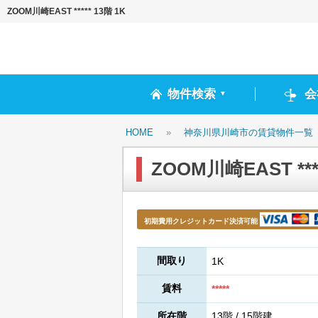
ZOOM川崎EAST ***** 13階 1K
物件検索
会
▼
HOME
»
神奈川県川崎市の賃貸物件一覧
ZOOM川崎EAST ****
初期費用クレジットカード決済可能
間取り
1K
賃料
*****
所在階
13階 / 15階建