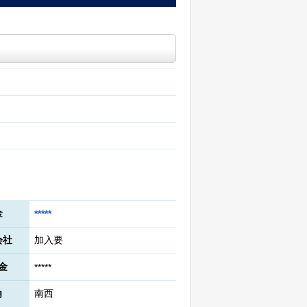
金
*****
会社
加入要
金
*****
角
南西