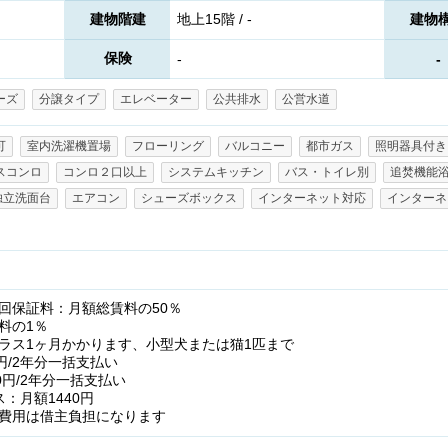
建物階建
地上15階 / -
建物
保険
-
-
ーズ
分譲タイプ
エレベーター
公共排水
公営水道
可
室内洗濯機置場
フローリング
バルコニー
都市ガス
照明器具付き
スコンロ
コンロ２口以上
システムキッチン
バス・トイレ別
追焚機能
独立洗面台
エアコン
シューズボックス
インターネット対応
インターネ
回保証料：月額総賃料の50％
料の1％
ラス1ヶ月かかります、小型犬または猫1匹まで
円/2年分一括支払い
0円/2年分一括支払い
：月額1440円
費用は借主負担になります