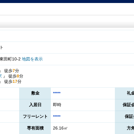
ト
田町10-2
地図を表示
』
徒歩
7
分
駅
』
徒歩
8
分
』
徒歩
17
分
敷金
礼
*****
入居日
即時
保証
フリーレント
保証
*****
専有面積
26.16㎡
方