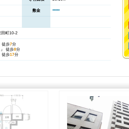
敷金
*****
町10-2
』
徒歩
7
分
駅
』
徒歩
8
分
』
徒歩
17
分