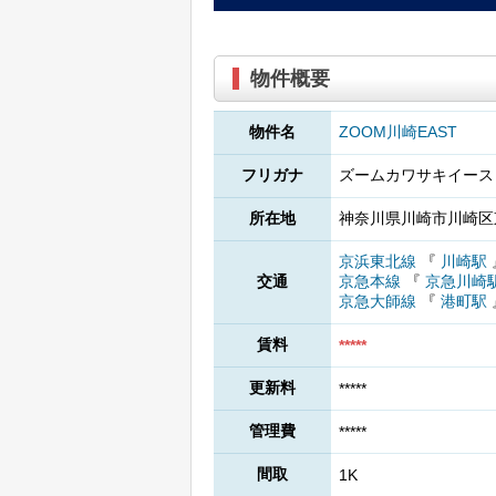
物件概要
物件名
ZOOM川崎EAST
フリガナ
ズームカワサキイース
所在地
神奈川県川崎市川崎区東
京浜東北線
『
川崎駅
交通
京急本線
『
京急川崎
京急大師線
『
港町駅
賃料
*****
更新料
*****
管理費
*****
間取
1K