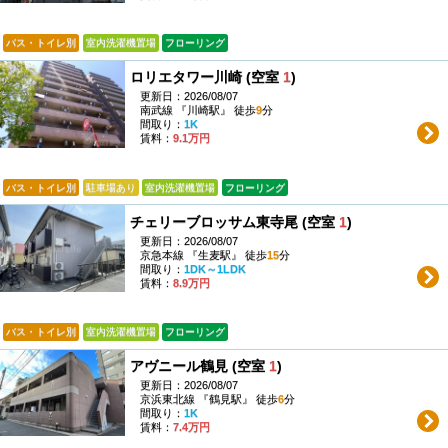
バス・トイレ別
室内洗濯機置場
フローリング
ロリエタワー川崎 (空室
1
)
更新日：2026/08/07
南武線 『川崎駅』 徒歩
9
分
間取り：
1K
賃料：
9.1万円
バス・トイレ別
駐車場あり
室内洗濯機置場
フローリング
チェリーブロッサム東寺尾 (空室
1
)
更新日：2026/08/07
京急本線 『生麦駅』 徒歩
15
分
間取り：
1DK～1LDK
賃料：
8.9万円
バス・トイレ別
室内洗濯機置場
フローリング
アヴニール鶴見 (空室
1
)
更新日：2026/08/07
京浜東北線 『鶴見駅』 徒歩
6
分
間取り：
1K
賃料：
7.4万円