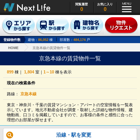
閲覧履歴
お気に入り
0
0
登録物件数
建物：
86,052
棟
部屋数：
484,174
戸
HOME
京急本線の賃貸物件一覧
京急本線の賃貸物件一覧
899
棟｜
1,804
室｜
1～10
棟を表示
現在の検索条件
路線：
京急本線
東京・神奈川・千葉の賃貸マンション・アパートの空室情報を一覧表
示しています。地元不動産会社が調査・取材した詳細な物件情報、建
物動画、口コミを掲載していますので、お客様の条件と感性に合った
理想のお部屋が探せます。
沿線・駅を変更