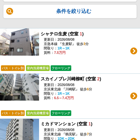
条件を絞り込む
シャテロ生麦 (空室
1
)
更新日：2026/08/08
京急本線 『生麦駅』 徒歩
3
分
間取り：
1R～1K
賃料：
7.5万円
バス・トイレ別
室内洗濯機置場
フローリング
スカイノブレ川崎柳町 (空室
2
)
更新日：2026/08/08
京浜東北線 『川崎駅』 徒歩
6
分
間取り：
1R～1K
賃料：
6.5～7.4万円
バス・トイレ別
室内洗濯機置場
フローリング
ミカドマンション (空室
1
)
更新日：2026/08/08
京浜東北線 『鶴見駅』 徒歩
7
分
間取り：
1DK～2DK