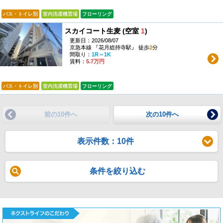
バス・トイレ別
室内洗濯機置場
フローリング
スカイコート生麦 (空室
1
)
更新日：2026/08/07
京急本線 『花月総持寺駅』 徒歩
2
分
間取り：
1R～1K
賃料：
5.7万円
バス・トイレ別
室内洗濯機置場
フローリング
前の10件へ
次の10件へ
表示件数：10件
条件を絞り込む