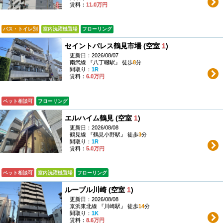
賃料：
11.0万円
バス・トイレ別
室内洗濯機置場
フローリング
セイントパレス鶴見市場 (空室
1
)
更新日：2026/08/07
南武線 『八丁畷駅』 徒歩
8
分
間取り：
1R
賃料：
6.0万円
ペット相談可
フローリング
エルハイム鶴見 (空室
1
)
更新日：2026/08/08
鶴見線 『鶴見小野駅』 徒歩
3
分
間取り：
1R
賃料：
5.0万円
ペット相談可
室内洗濯機置場
フローリング
ルーブル川崎 (空室
1
)
更新日：2026/08/08
京浜東北線 『川崎駅』 徒歩
14
分
間取り：
1K
賃料：
8.6万円