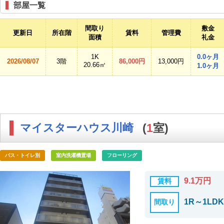
部屋一覧
間取り
敷金
更新日
所在階
賃料
管理費
面積
礼金
1K
0.0ヶ月
2026/08/07
3階
86,000円
13,000円
20.66㎡
1.0ヶ月
マイスターハウス川崎
(
1
室)
バス・トイレ別
室内洗濯機置場
フローリング
9.1万円
賃料
1R～1LDK
間取り