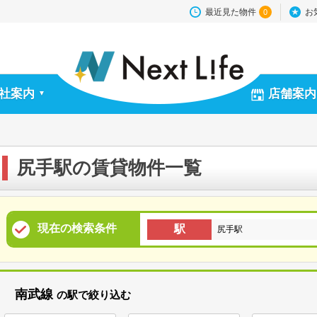
最近見た物件
お
0
社案内
店舗案内
▼
尻手駅の賃貸物件一覧
現在の検索条件
駅
尻手駅
南武線
の駅で絞り込む