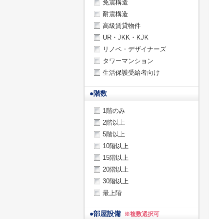
免震構造
耐震構造
高級賃貸物件
UR・JKK・KJK
リノベ・デザイナーズ
タワーマンション
生活保護受給者向け
●
階数
1階のみ
2階以上
5階以上
10階以上
15階以上
20階以上
30階以上
最上階
●
部屋設備
※複数選択可