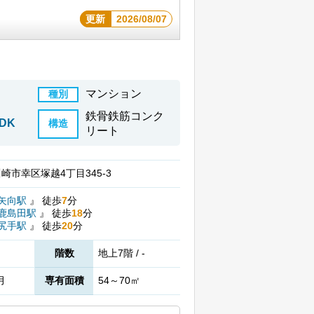
更新
2026/08/07
マンション
種別
鉄骨鉄筋コンク
DK
構造
リート
崎市幸区塚越4丁目345-3
矢向駅
』
徒歩
7
分
鹿島田駅
』
徒歩
18
分
尻手駅
』
徒歩
20
分
階数
地上7階 / -
月
専有面積
54～70㎡