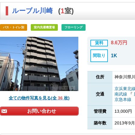
ルーブル川崎
(
1
室)
バス・トイレ別
室内洗濯機置場
フローリング
8.6万円
賃料
間取り
1K
住所
神奈川県川
京浜東北
交通
南武線
『
全ての物件写真を見る(全
36
枚)
京急本線
お問い合わせ
管理費
13,000円
築年数
2013年9月