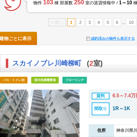
103
250
1～10
物件
棟 部屋数
室の賃貸情報中 /
棟
« 前へ
1
2
3
4
5
6
...
10
建物ごとに表示
成約済みの物件も表示する
スカイノブレ川崎柳町
(
2
室)
バス・トイレ別
室内洗濯機置場
フローリング
6.5～7.4
賃料
1R～1K
間取り
住所
神奈川県川