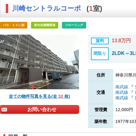
川崎セントラルコーポ
(
1
室)
バス・トイレ別
室内洗濯機置場
フローリング
13.8万円
賃料
2LDK～3L
間取り
住所
神奈川県川
南武線
『
交通
南武線
『
全ての物件写真を見る(全
32
枚)
南武線
『
お問い合わせ
管理費
12,000円
築年数
1977年10