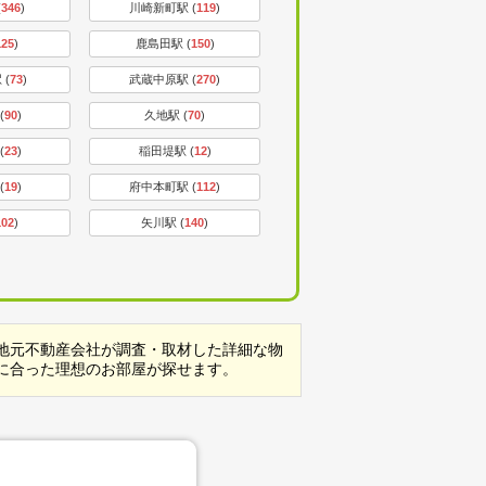
(
346
)
川崎新町駅 (
119
)
125
)
鹿島田駅 (
150
)
 (
73
)
武蔵中原駅 (
270
)
(
90
)
久地駅 (
70
)
(
23
)
稲田堤駅 (
12
)
(
19
)
府中本町駅 (
112
)
102
)
矢川駅 (
140
)
地元不動産会社が調査・取材した詳細な物
に合った理想のお部屋が探せます。