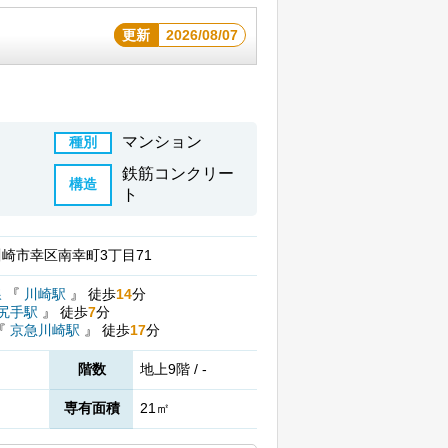
更新
2026/08/07
マンション
種別
鉄筋コンクリー
構造
ト
崎市幸区南幸町3丁目71
線
『
川崎駅
』
徒歩
14
分
尻手駅
』
徒歩
7
分
『
京急川崎駅
』
徒歩
17
分
階数
地上9階 / -
専有面積
21㎡