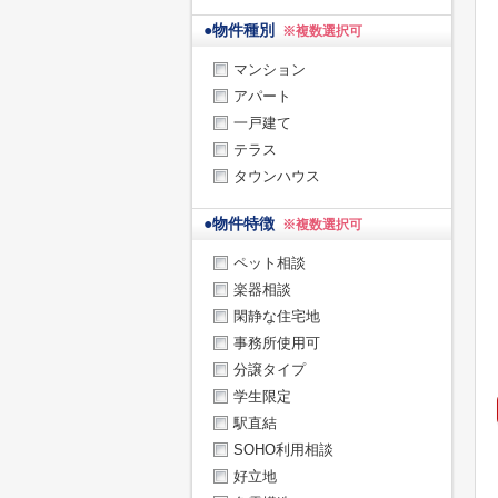
●
物件種別
※複数選択可
マンション
アパート
一戸建て
テラス
タウンハウス
●
物件特徴
※複数選択可
ペット相談
楽器相談
閑静な住宅地
事務所使用可
分譲タイプ
学生限定
駅直結
SOHO利用相談
好立地