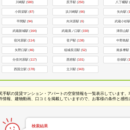
川崎駅 (
580
)
尻手駅 (
250
)
八丁畷駅 
小田栄駅 (
87
)
浜川崎駅 (
66
)
矢向駅 (
平間駅 (
94
)
向河原駅 (
6
)
武蔵小杉駅
武蔵新城駅 (
164
)
武蔵溝ノ口駅 (
150
)
津田山駅 
宿河原駅 (
114
)
登戸駅 (
138
)
中野島駅 
矢野口駅 (
46
)
稲城長沼駅 (
52
)
南多摩駅 
分倍河原駅 (
117
)
西府駅 (
101
)
谷保駅 (
西国立駅 (
178
)
立川駅 (
343
)
尻手駅の賃貸マンション・アパートの空室情報を一覧表示しています。
件情報、建物動画、口コミを掲載していますので、お客様の条件と感性
検索結果