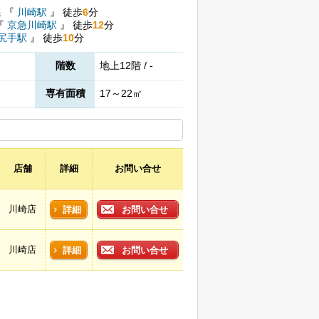
線
『
川崎駅
』
徒歩
6
分
『
京急川崎駅
』
徒歩
12
分
尻手駅
』
徒歩
10
分
階数
地上12階 / -
専有面積
17～22㎡
店舗
詳細
お問い合せ
川崎店
詳細
お問い合せ
川崎店
詳細
お問い合せ