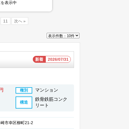
を表示中
11
次へ »
新着
2026/07/31
万円
マンション
種別
鉄骨鉄筋コンク
構造
リート
崎市幸区柳町21-2