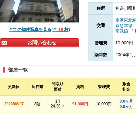
住所
神奈川県川
京浜東北
交通
京急本線
全ての物件写真を見る(全
19
枚)
南武線
『
お問い合わせ
管理費
10,000円
築年数
2004年2月
部屋一覧
間取り
敷金
更新日
所在階
賃料
管理費
面積
礼金
1R
0.0ヶ月
2026/08/07
8階
91,000円
10,000円
24.36㎡
0.0ヶ月