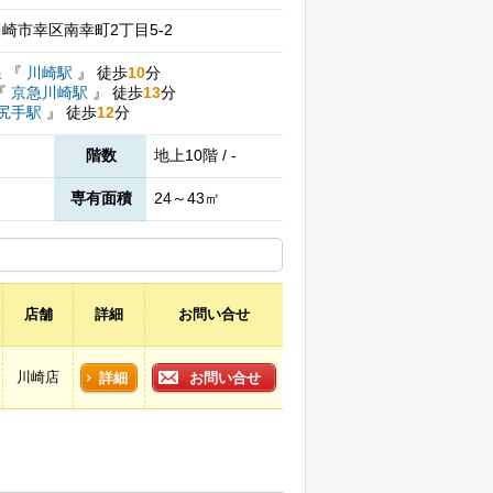
崎市幸区南幸町2丁目5-2
線
『
川崎駅
』
徒歩
10
分
『
京急川崎駅
』
徒歩
13
分
尻手駅
』
徒歩
12
分
階数
地上10階 / -
専有面積
24～43㎡
店舗
詳細
お問い合せ
川崎店
詳細
お問い合せ