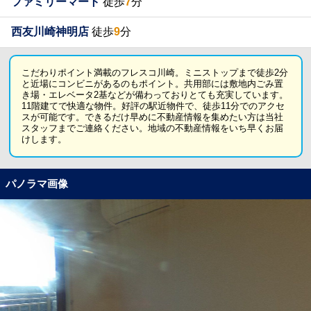
ファミリーマート
徒歩
7
分
西友川崎神明店
徒歩
9
分
こだわりポイント満載のフレスコ川崎。ミニストップまで徒歩2分
と近場にコンビニがあるのもポイント。共用部には敷地内ごみ置
き場・エレベータ2基などが備わっておりとても充実しています。
11階建てで快適な物件。好評の駅近物件で、徒歩11分でのアクセ
スが可能です。できるだけ早めに不動産情報を集めたい方は当社
スタッフまでご連絡ください。地域の不動産情報をいち早くお届
けします。
パノラマ画像