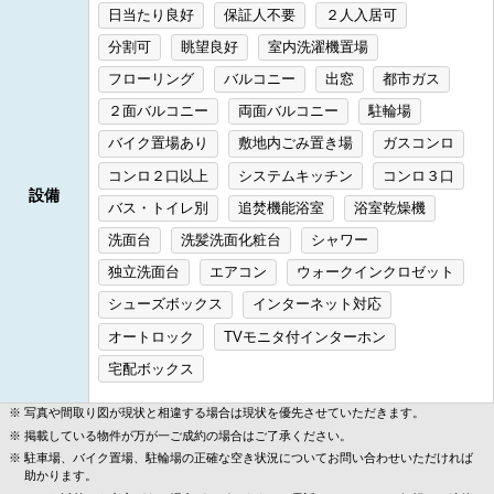
日当たり良好
保証人不要
２人入居可
分割可
眺望良好
室内洗濯機置場
フローリング
バルコニー
出窓
都市ガス
２面バルコニー
両面バルコニー
駐輪場
バイク置場あり
敷地内ごみ置き場
ガスコンロ
コンロ２口以上
システムキッチン
コンロ３口
設備
バス・トイレ別
追焚機能浴室
浴室乾燥機
洗面台
洗髪洗面化粧台
シャワー
独立洗面台
エアコン
ウォークインクロゼット
シューズボックス
インターネット対応
オートロック
TVモニタ付インターホン
宅配ボックス
写真や間取り図が現状と相違する場合は現状を優先させていただきます。
掲載している物件が万が一ご成約の場合はご了承ください。
駐車場、バイク置場、駐輪場の正確な空き状況についてお問い合わせいただければ
助かります。