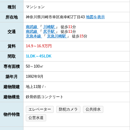
種別
マンション
所在地
神奈川県川崎市幸区南幸町2丁目43
地図を表示
南武線
『
川崎駅
』
徒歩
11
分
交通
南武線
『
尻手駅
』
徒歩
11
分
京急本線
『
京急川崎駅
』
徒歩
15
分
賃料
14.9～16.9万円
間取
1LDK～4SLDK
専有面積
50～100㎡
築年月
1992年9月
建物階建
地上11階 / -
建物構造
鉄骨鉄筋コンクリート
エレベーター
防犯カメラ
公共排水
物件特徴
公営水道