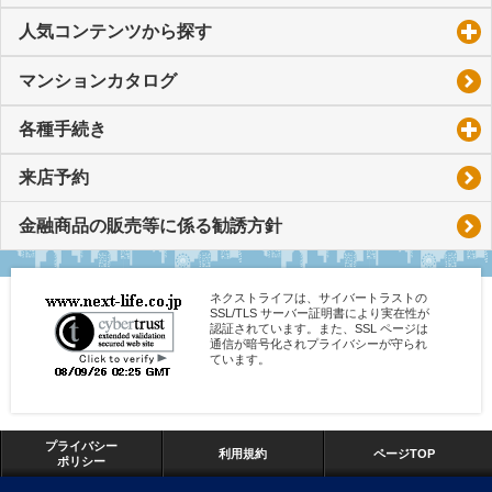
人気コンテンツから探す
click to expand contents
マンションカタログ
各種手続き
click to expand contents
来店予約
金融商品の販売等に係る勧誘方針
ネクストライフは、サイバートラストの
SSL/TLS サーバー証明書により実在性が
認証されています。また、SSL ページは
通信が暗号化されプライバシーが守られ
ています。
プライバシー
利用規約
ページTOP
ポリシー