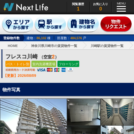
閲覧履歴
お気に入り
1
0
登録物件数
建物：
86,102
棟
部屋数：
484,576
戸
HOME
神奈川県川崎市の賃貸物件一覧
川崎駅の賃貸物件一覧
フレスコ川崎
2
（空室
）
バス・トイレ別
室内洗濯機置場
フローリング
【更新】2026/08/09
物件写真