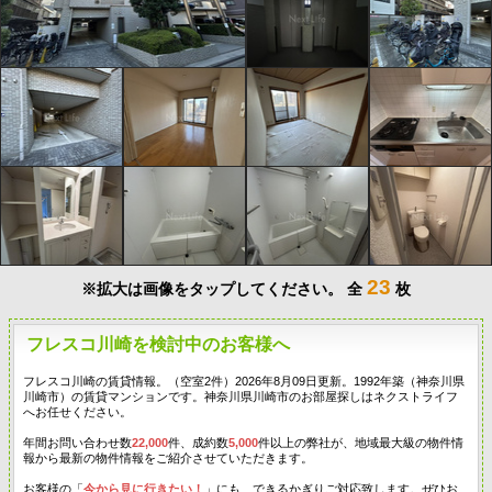
23
※拡大は画像をタップしてください。
全
枚
フレスコ川崎を検討中のお客様へ
フレスコ川崎の賃貸情報。（空室2件）2026年8月09日更新。1992年築（神奈川県
川崎市）の賃貸マンションです。神奈川県川崎市のお部屋探しはネクストライフ
へお任せください。
年間お問い合わせ数
22,000
件、成約数
5,000
件以上の弊社が、地域最大級の物件情
報から最新の物件情報をご紹介させていただきます。
お客様の「
今から見に行きたい！
」にも、できるかぎりご対応致します。ぜひお