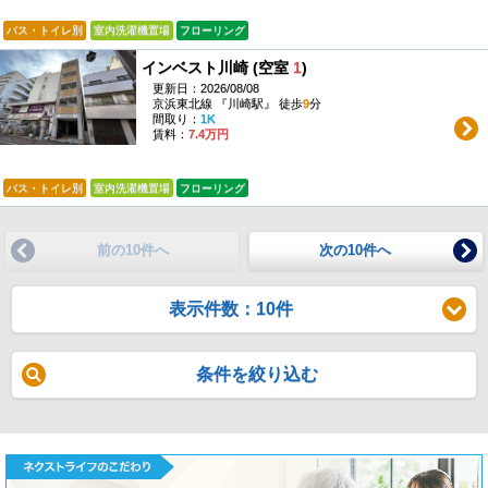
バス・トイレ別
室内洗濯機置場
フローリング
インベスト川崎 (空室
1
)
更新日：2026/08/08
京浜東北線 『川崎駅』 徒歩
9
分
間取り：
1K
賃料：
7.4万円
バス・トイレ別
室内洗濯機置場
フローリング
前の10件へ
次の10件へ
表示件数：10件
条件を絞り込む