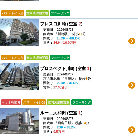
バス・トイレ別
室内洗濯機置場
フローリング
フレスコ川崎 (空室
2
)
更新日：2026/08/08
南武線 『川崎駅』 徒歩
11
分
間取り：
1LDK～4SLDK
賃料：
14.9～16.9万円
バス・トイレ別
室内洗濯機置場
フローリング
プロスペクト川崎 (空室
1
)
更新日：2026/08/07
京浜東北線 『川崎駅』 徒歩
8
分
間取り：
2LDK～3LDK
賃料：
27.9万円
ペット相談可
バス・トイレ別
室内洗濯機置場
フローリング
ルーエ大和田 (空室
1
)
更新日：2026/08/07
南武線 『鹿島田駅』 徒歩
14
分
間取り：
2DK～3LDK
賃料：
9.5万円