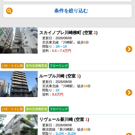
条件を絞り込む
スカイノブレ川崎柳町 (空室
2
)
更新日：2026/08/08
京浜東北線 『川崎駅』 徒歩
6
分
間取り：
1R～1K
賃料：
6.5～7.4万円
バス・トイレ別
室内洗濯機置場
フローリング
ルーブル川崎 (空室
1
)
更新日：2026/08/08
京浜東北線 『川崎駅』 徒歩
14
分
間取り：
1K
賃料：
8.6万円
バス・トイレ別
室内洗濯機置場
フローリング
リヴェール新川崎 (空室
1
)
更新日：2026/08/08
横須賀線 『新川崎駅』 徒歩
14
分
間取り：
1LDK～2LDK