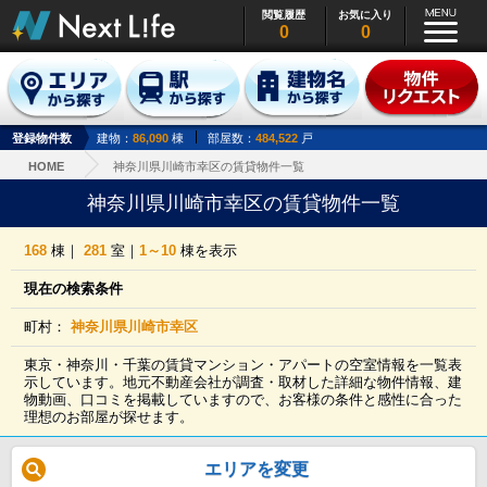
閲覧履歴
お気に入り
0
0
登録物件数
建物：
86,090
棟
部屋数：
484,522
戸
HOME
神奈川県川崎市幸区の賃貸物件一覧
神奈川県川崎市幸区の賃貸物件一覧
168
棟｜
281
室｜
1～10
棟を表示
現在の検索条件
町村：
神奈川県川崎市幸区
東京・神奈川・千葉の賃貸マンション・アパートの空室情報を一覧表
示しています。地元不動産会社が調査・取材した詳細な物件情報、建
物動画、口コミを掲載していますので、お客様の条件と感性に合った
理想のお部屋が探せます。
エリアを変更