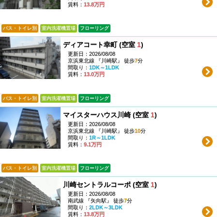
賃料：
13.8万円
バス・トイレ別
室内洗濯機置場
フローリング
ディアコート幸町 (空室
1
)
更新日：2026/08/08
京浜東北線 『川崎駅』 徒歩
7
分
間取り：
1DK～1LDK
賃料：
13.0万円
バス・トイレ別
室内洗濯機置場
フローリング
マイスターハウス川崎 (空室
1
)
更新日：2026/08/08
京浜東北線 『川崎駅』 徒歩
10
分
間取り：
1R～1LDK
賃料：
9.1万円
バス・トイレ別
室内洗濯機置場
フローリング
川崎セントラルコーポ (空室
1
)
更新日：2026/08/08
南武線 『矢向駅』 徒歩
7
分
間取り：
2LDK～3LDK
賃料：
13.8万円