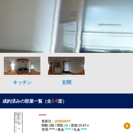
14
成約済みの部屋一覧（全
室）
*****
更新日：
2026/05/07
階数:1階 / 間取:
1K
/ 面積:19.87㎡
管理:***** / 敷金:
*****
/ 礼金:
*****