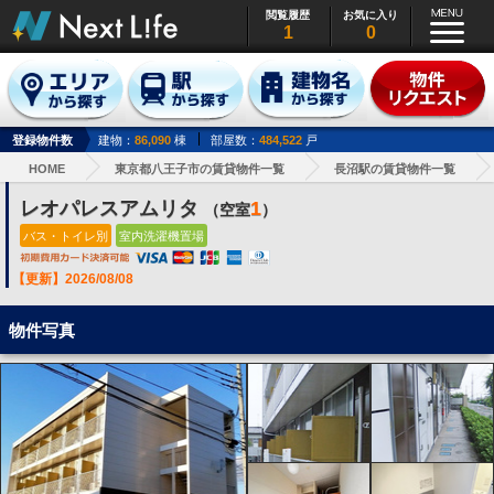
閲覧履歴
お気に入り
1
0
登録物件数
建物：
86,090
棟
部屋数：
484,522
戸
HOME
東京都八王子市の賃貸物件一覧
長沼駅の賃貸物件一覧
レオパレスアムリタ
1
（空室
）
バス・トイレ別
室内洗濯機置場
【更新】2026/08/08
物件写真