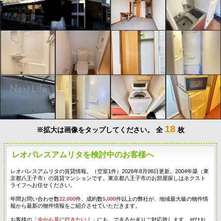
18
※拡大は画像をタップしてください。
全
枚
レオパレスアムリタを検討中のお客様へ
レオパレスアムリタの賃貸情報。（空室1件）2026年8月08日更新。2004年築（東
京都八王子市）の賃貸マンションです。東京都八王子市のお部屋探しはネクスト
ライフへお任せください。
年間お問い合わせ数
22,000
件、成約数
5,000
件以上の弊社が、地域最大級の物件情
報から最新の物件情報をご紹介させていただきます。
お客様の「
今から見に行きたい！
」にも、できるかぎりご対応致します。ぜひお