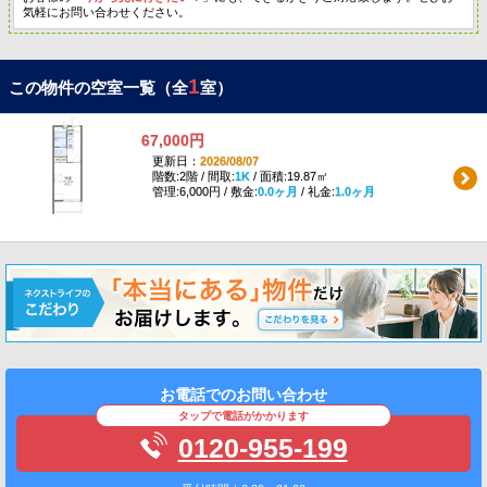
気軽にお問い合わせください。
1
この物件の空室一覧（全
室）
67,000円
更新日：
2026/08/07
階数:2階 / 間取:
1K
/ 面積:19.87㎡
管理:6,000円 / 敷金:
0.0ヶ月
/ 礼金:
1.0ヶ月
お電話でのお問い合わせ
タップで電話がかかります
0120-955-199