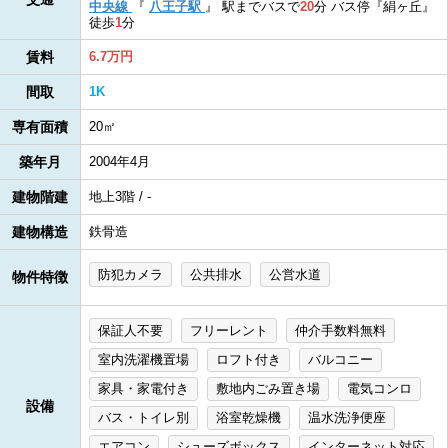
中央線
『
八王子駅
』
駅までバスで
20
分
バス停『絹ヶ丘』
徒歩
1
分
賃料
6.7万円
間取
1K
専有面積
20㎡
築年月
2004年4月
建物階建
地上3階 / -
建物構造
鉄骨造
防犯カメラ
公共排水
公営水道
物件特徴
保証人不要
フリーレント
仲介手数料無料
室内洗濯機置場
ロフト付き
バルコニー
家具・家電付き
敷地内ごみ置き場
電気コンロ
設備
バス・トイレ別
浴室乾燥機
温水洗浄便座
エアコン
シューズボックス
インターネット対応