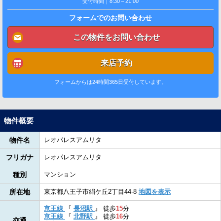
受付時間｜8:30～21:00
フォームでのお問い合わせ
この物件をお問い合わせ
来店予約
フォームからは24時間365日受付しています。
物件概要
物件名
レオパレスアムリタ
フリガナ
レオパレスアムリタ
種別
マンション
所在地
東京都八王子市絹ケ丘2丁目44-8
地図を表示
京王線
『
長沼駅
』
徒歩
15
分
京王線
『
北野駅
』
徒歩
16
分
交通