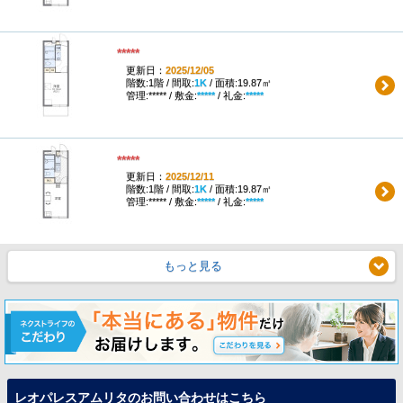
*****
更新日：
2025/12/05
階数:1階 / 間取:
1K
/ 面積:19.87㎡
管理:***** / 敷金:
*****
/ 礼金:
*****
*****
更新日：
2025/12/11
階数:1階 / 間取:
1K
/ 面積:19.87㎡
管理:***** / 敷金:
*****
/ 礼金:
*****
もっと見る
レオパレスアムリタのお問い合わせはこちら