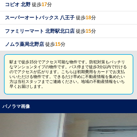
コピオ 北野
徒歩
17
分
スーパーオートバックス 八王子
徒歩
18
分
ファミリーマート 北野駅北口店
徒歩
15
分
ノムラ薬局北野店
徒歩
15
分
駅まで徒歩15分でアクセス可能な物件です。防犯対策もバッチリ
なマンションタイプの物件です。バス停まで徒歩3分以内で行ける
のでアクセスが広がります。こちらは初期費用をカードでお支払
いいただける物件です。できるだけ早めに不動産情報を集めたい
方は当社スタッフまでご連絡ください。地域の不動産情報をいち
早くお届けします。
パノラマ画像