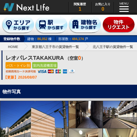
閲覧履歴
お気に入り
1
0
登録物件数
建物：
86,052
棟
部屋数：
484,174
戸
HOME
東京都八王子市の賃貸物件一覧
北八王子駅の賃貸物件一覧
レオパレスTAKAKURA
0
（空室
）
バス・トイレ別
室内洗濯機置場
【更新】2026/08/07
物件写真