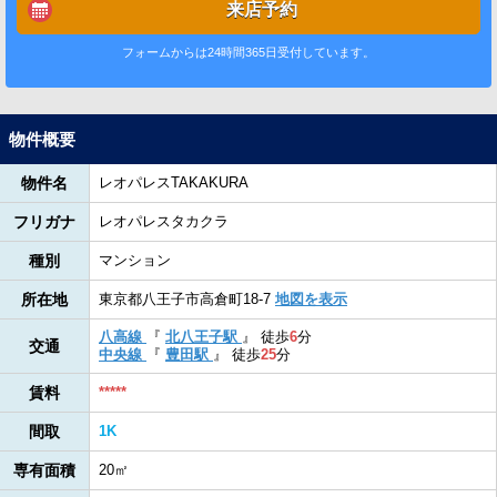
来店予約
フォームからは24時間365日受付しています。
物件概要
物件名
レオパレスTAKAKURA
フリガナ
レオパレスタカクラ
種別
マンション
所在地
東京都八王子市高倉町18-7
地図を表示
八高線
『
北八王子駅
』
徒歩
6
分
交通
中央線
『
豊田駅
』
徒歩
25
分
賃料
*****
間取
1K
専有面積
20㎡