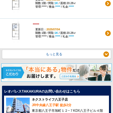
階数:1階 / 間取:
1K
/ 面積:20.28㎡
管理:***** / 敷金:
*****
/ 礼金:
*****
*****
更新日：
2025/07/04
階数:1階 / 間取:
1K
/ 面積:20.28㎡
管理:***** / 敷金:
*****
/ 礼金:
*****
もっと見る
レオパレスTAKAKURAのお問い合わせはこちら
ネクストライフ八王子店
JR中央線八王子駅 徒歩2分
東京都八王子市旭町１２−７KDX八王子ビル４階