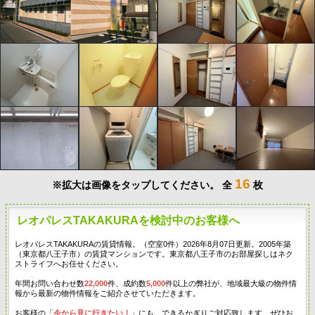
16
※拡大は画像をタップしてください。
全
枚
レオパレスTAKAKURAを検討中のお客様へ
レオパレスTAKAKURAの賃貸情報。（空室0件）2026年8月07日更新。2005年築
（東京都八王子市）の賃貸マンションです。東京都八王子市のお部屋探しはネク
ストライフへお任せください。
年間お問い合わせ数
22,000
件、成約数
5,000
件以上の弊社が、地域最大級の物件情
報から最新の物件情報をご紹介させていただきます。
お客様の「
今から見に行きたい！
」にも、できるかぎりご対応致します。ぜひお