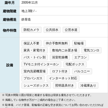
築年月
2005年11月
建物階建
地上3階 / -
建物構造
鉄骨造
防犯カメラ
公共排水
公営水道
物件特徴
保証人不要
仲介手数料無料
駐輪場
家具・家電付き
敷地内ごみ置き場
電気コンロ
バス・トイレ別
浴室乾燥機
エアコン
TVモニタ付インターホン
宅配ボックス
設備
室内洗濯機置場
ロフト付き
バルコニー
プロパンガス
インターネット対応
シューズボックス
照明器具付き
冷蔵庫あり
写真や間取り図が現状と相違する場合は現状を優先させていただきます。
掲載している物件が万が一ご成約の場合はご了承ください。
駐車場、バイク置場、駐輪場の正確な空き状況についてお問い合わせいただければ