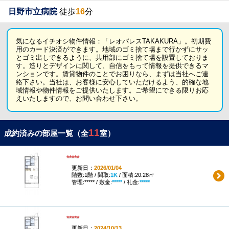
日野市立病院
徒歩
16
分
気になるイチオシ物件情報：「レオパレスTAKAKURA」。初期費
用のカード決済ができます。地域のゴミ捨て場まで行かずにサッ
とゴミ出しできるように、共用部にゴミ捨て場を設置しておりま
す。造りとデザインに関して、自信をもって情報を提供できるマ
ンションです。賃貸物件のことでお困りなら、まずは当社へご連
絡下さい。当社は、お客様に安心していただけるよう、的確な地
域情報や物件情報をご提供いたします。ご希望にできる限りお応
えいたしますので、お問い合わせ下さい。
11
成約済みの部屋一覧（全
室）
*****
更新日：
2026/01/04
階数:1階 / 間取:
1K
/ 面積:20.28㎡
管理:***** / 敷金:
*****
/ 礼金:
*****
*****
更新日：
2024/10/13