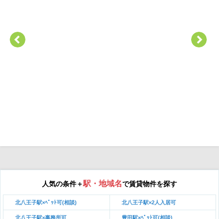
駅・地域名
人気の条件＋
で賃貸物件を探す
北八王子駅×ﾍﾟｯﾄ可(相談)
北八王子駅×2人入居可
北八王子駅×事務所可
豊田駅×ﾍﾟｯﾄ可(相談)