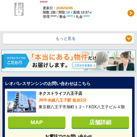
*****
更新日：
2026/02/05
階数:1階 / 間取:
1K
/ 面積:19.87㎡
管理:***** / 敷金:
*****
/ 礼金:
*****
もっと見る
レオパレスサンシンのお問い合わせはこちら
ネクストライフ八王子店
JR中央線八王子駅 徒歩2分
東京都八王子市旭町１２−７KDX八王子ビル４階
MAP
店舗詳細
お電話でのお問い合わせ