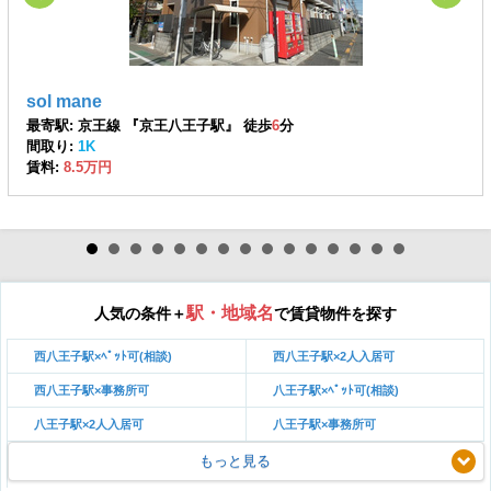
sol mane
最寄駅: 京王線 『京王八王子駅』 徒歩
6
分
間取り:
1K
賃料:
8.5万円
駅・地域名
人気の条件＋
で賃貸物件を探す
西八王子駅×ﾍﾟｯﾄ可(相談)
西八王子駅×2人入居可
西八王子駅×事務所可
八王子駅×ﾍﾟｯﾄ可(相談)
八王子駅×2人入居可
八王子駅×事務所可
もっと見る