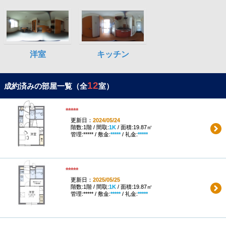
12
成約済みの部屋一覧（全
室）
*****
更新日：
2024/05/24
階数:1階 / 間取:
1K
/ 面積:19.87㎡
管理:***** / 敷金:
*****
/ 礼金:
*****
*****
更新日：
2025/05/25
階数:1階 / 間取:
1K
/ 面積:19.87㎡
管理:***** / 敷金:
*****
/ 礼金:
*****