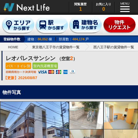
閲覧履歴
お気に入り
1
0
登録物件数
建物：
86,052
棟
部屋数：
484,174
戸
HOME
東京都八王子市の賃貸物件一覧
西八王子駅の賃貸物件一覧
レオパレスサンシン
2
（空室
）
バス・トイレ別
室内洗濯機置場
【更新】2026/08/07
物件写真