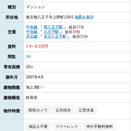
種別
マンション
所在地
東京都八王子市上野町129-5
地図を表示
中央線
『
西八王子駅
』
徒歩
17
分
交通
中央線
『
八王子駅
』
徒歩
19
分
京王線
『
京王八王子駅
』
徒歩
23
分
賃料
7.9～8.3万円
間取
1K
専有面積
20㎡
築年月
2007年4月
建物階建
地上3階 / -
建物構造
鉄骨造
防犯カメラ
公共排水
公営水道
物件特徴
保証人不要
フリーレント
仲介手数料無料