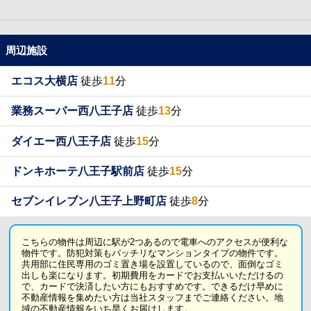
周辺施設
エコス大横店
徒歩
11
分
業務スーパー西八王子店
徒歩
13
分
ダイエー西八王子店
徒歩
15
分
ドンキホーテ八王子駅前店
徒歩
15
分
セブンイレブン八王子上野町店
徒歩
8
分
こちらの物件は周辺に駅が2つあるので電車へのアクセスが便利な
物件です。防犯対策もバッチリなマンションタイプの物件です。
共用部に住民専用のゴミ置き場を設置しているので、面倒なゴミ
出しも楽になります。初期費用をカードでお支払いいただけるの
で、カードで決済したい方にもおすすめです。できるだけ早めに
不動産情報を集めたい方は当社スタッフまでご連絡ください。地
域の不動産情報をいち早くお届けします。