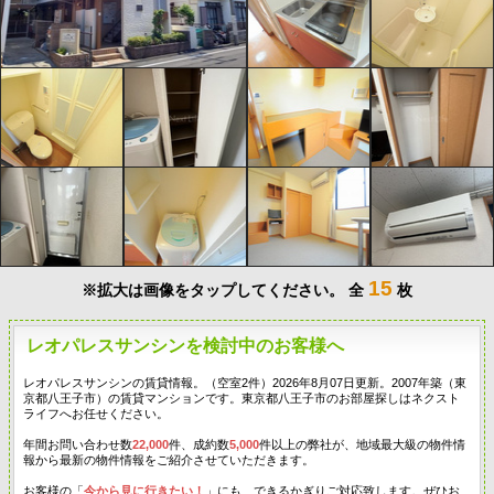
15
※拡大は画像をタップしてください。
全
枚
レオパレスサンシンを検討中のお客様へ
レオパレスサンシンの賃貸情報。（空室2件）2026年8月07日更新。2007年築（東
京都八王子市）の賃貸マンションです。東京都八王子市のお部屋探しはネクスト
ライフへお任せください。
年間お問い合わせ数
22,000
件、成約数
5,000
件以上の弊社が、地域最大級の物件情
報から最新の物件情報をご紹介させていただきます。
お客様の「
今から見に行きたい！
」にも、できるかぎりご対応致します。ぜひお