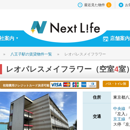
最近見た物件
お
1
社案内
店舗案内
▼
»
八王子駅の賃貸物件一覧
»
レオパレスメイフラワー
レオパレスメイフラワー（空室
4
室
バス・トイレ別
初期費用クレジットカード決済可能
住所
東京都八
中央線
『左入
交通
京王線
ス停『