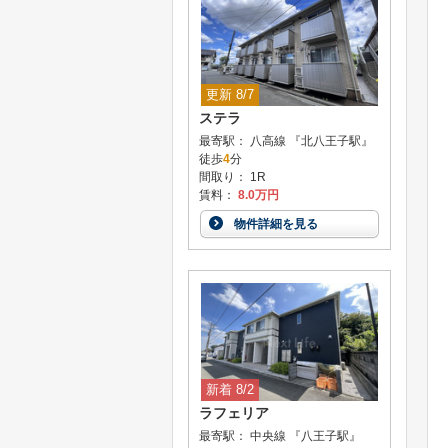
更新 8/7
ステラ
最寄駅： 八高線 『北八王子駅』
徒歩
4
分
間取り： 1R
賃料：
8.0万円
物件詳細を見る
新着 8/2
ラフェリア
最寄駅： 中央線 『八王子駅』