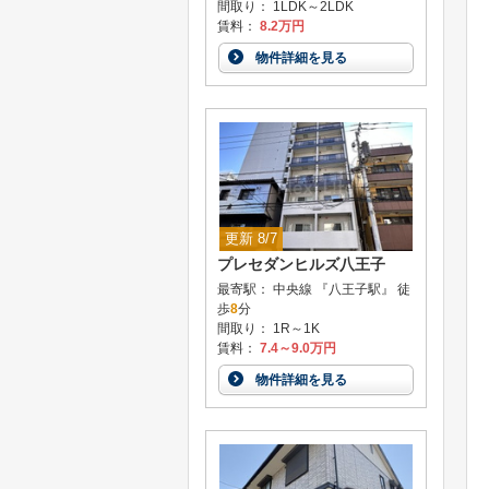
間取り： 1LDK～2LDK
賃料：
8.2万円
物件詳細を見る
更新 8/7
プレセダンヒルズ八王子
最寄駅： 中央線 『八王子駅』 徒
歩
8
分
間取り： 1R～1K
賃料：
7.4～9.0万円
物件詳細を見る