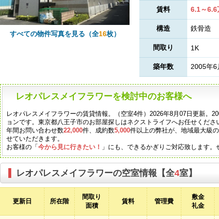
賃料
6.1～6.
構造
鉄骨造
すべての物件写真を見る（全
16
枚）
間取り
1K
築年数
2005年
レオパレスメイフラワーを検討中のお客様へ
レオパレスメイフラワーの賃貸情報。（空室4件）2026年8月07日更新。2
ョンです。東京都八王子市のお部屋探しはネクストライフへお任せくださ
年間お問い合わせ数
22,000
件、成約数
5,000
件以上の弊社が、地域最大級
せていただきます。
お客様の「
今から見に行きたい！
」にも、できるかぎりご対応致します。
レオパレスメイフラワーの空室情報【全
4
室】
間取り
敷金
更新日
所在階
賃料
管理費
面積
礼金