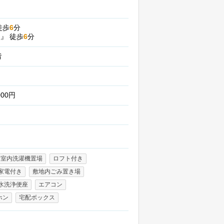
徒歩
6
分
入』
徒歩
6
分
階
000円
室内洗濯機置場
ロフト付き
家電付き
敷地内ごみ置き場
水洗浄便座
エアコン
ホン
宅配ボックス