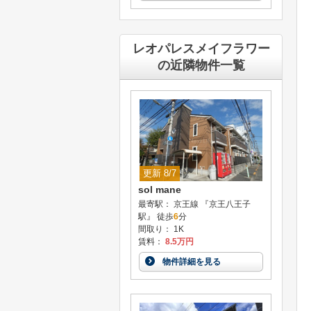
レオパレスメイフラワー
の近隣物件一覧
更新 8/7
sol mane
最寄駅： 京王線 『京王八王子
駅』 徒歩
6
分
間取り： 1K
賃料：
8.5万円
物件詳細を見る