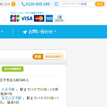
0120-955-199
気に入り
0
お問い合わせ
▼
▼
）
更新
2026/08/07
室内洗濯機置場
王子市左入町340-1
『
八王子駅
』
駅までバスで
20
分
バス停
』
徒歩
6
分
『
京王八王子駅
』
駅までバスで
23
分
バ
左入』
徒歩
6
分