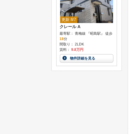
更新 8/7
クレール A
最寄駅： 青梅線 『昭島駅』 徒歩
18
分
間取り： 2LDK
賃料：
9.8万円
物件詳細を見る