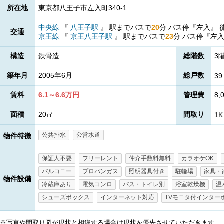
所在地
東京都八王子市左入町340-1
中央線
『
八王子駅
』
駅までバスで
20
分
バス停『左入』
交通
京王線
『
京王八王子駅
』
駅までバスで
23
分
バス停『左
構造
鉄骨造
総階数
3
築年月
2005年6月
総戸数
39
賃料
6.1～6.6万円
管理費
8,
面積
20㎡
間取り
1K
公共排水
公営水道
物件特徴
保証人不要
フリーレント
仲介手数料無料
カラオケOK
バルコニー
プロパンガス
照明器具付き
駐輪場
家具・
物件設備
冷蔵庫あり
電気コンロ
バス・トイレ別
浴室乾燥機
温
シューズボックス
インターネット対応
TVモニタ付インター
※写真や間取り図が現状と相違する場合は現状を優先させていただきます。