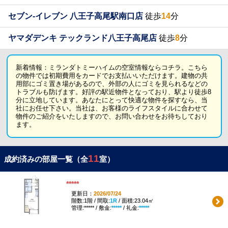
セブン-イレブン 八王子高尾駅南口店
徒歩
14
分
ヤマダデンキ テックランド八王子高尾店
徒歩
8
分
新着情報：ミランダトミーハイムの空室情報ならコチラ。こちら
の物件では初期費用をカードでお支払いいただけます。建物の共
用部にゴミ置き場があるので、外部の人にゴミを見られるなどの
トラブルも防げます。好評の駅近物件となっており、駅より徒歩8
分に立地しています。あなたにとって快適な物件を探すなら、当
社にお任せ下さい。当社は、お客様のライフスタイルに合わせて
物件のご紹介をいたしますので、お問い合わせをお待ちしており
ます。
11
成約済みの部屋一覧（全
室）
*****
更新日：
2026/07/24
階数:1階 / 間取:
1R
/ 面積:23.04㎡
管理:***** / 敷金:
*****
/ 礼金:
*****