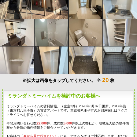
20
※拡大は画像をタップしてください。
全
枚
ミランダトミーハイムを検討中のお客様へ
ミランダトミーハイムの賃貸情報。（空室3件）2026年8月07日更新。2017年築
（東京都八王子市）の賃貸アパートです。東京都八王子市のお部屋探しはネクス
トライフへお任せください。
年間お問い合わせ数
22,000
件、成約数
5,000
件以上の弊社が、地域最大級の物件情
報から最新の物件情報をご紹介させていただきます。
お客様の「
今から見に行きたい！
」にも、できるかぎりご対応致します。ぜひお