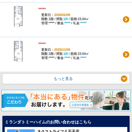
*****
更新日：
2026/02/08
階数:1階 / 間取:
1R
/ 面積:23.04㎡
管理:***** / 敷金:
*****
/ 礼金:
*****
*****
更新日：
2025/11/09
階数:1階 / 間取:
1R
/ 面積:23.04㎡
管理:***** / 敷金:
*****
/ 礼金:
*****
もっと見る
ミランダトミーハイムのお問い合わせはこちら
ネクストライフ八王子店