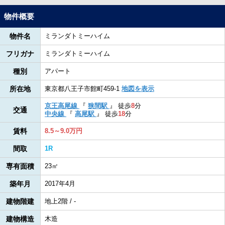
物件概要
物件名
ミランダトミーハイム
フリガナ
ミランダトミーハイム
種別
アパート
所在地
東京都八王子市館町459-1
地図を表示
京王高尾線
『
狭間駅
』
徒歩
8
分
交通
中央線
『
高尾駅
』
徒歩
18
分
賃料
8.5～9.0万円
間取
1R
専有面積
23㎡
築年月
2017年4月
建物階建
地上2階 / -
建物構造
木造