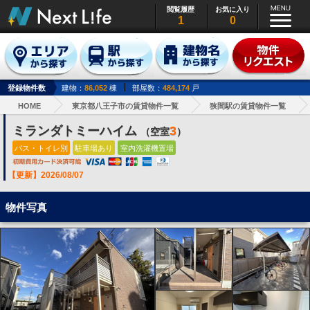
閲覧履歴
お気に入り
1
0
登録物件数
建物：
86,052
棟
部屋数：
484,174
戸
HOME
東京都八王子市の賃貸物件一覧
狭間駅の賃貸物件一覧
ミランダトミーハイム
3
（空室
）
バス・トイレ別
駐車場あり
室内洗濯機置場
【更新】2026/08/07
物件写真