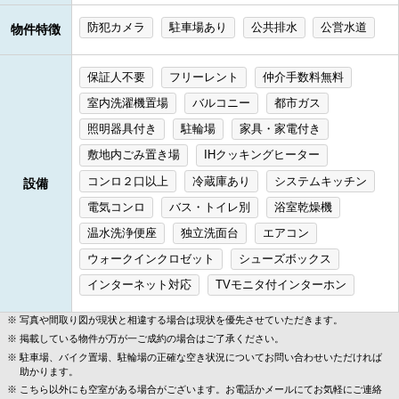
防犯カメラ
駐車場あり
公共排水
公営水道
物件特徴
保証人不要
フリーレント
仲介手数料無料
室内洗濯機置場
バルコニー
都市ガス
照明器具付き
駐輪場
家具・家電付き
敷地内ごみ置き場
IHクッキングヒーター
コンロ２口以上
冷蔵庫あり
システムキッチン
設備
電気コンロ
バス・トイレ別
浴室乾燥機
温水洗浄便座
独立洗面台
エアコン
ウォークインクロゼット
シューズボックス
インターネット対応
TVモニタ付インターホン
写真や間取り図が現状と相違する場合は現状を優先させていただきます。
掲載している物件が万が一ご成約の場合はご了承ください。
駐車場、バイク置場、駐輪場の正確な空き状況についてお問い合わせいただければ
助かります。
こちら以外にも空室がある場合がございます。お電話かメールにてお気軽にご連絡