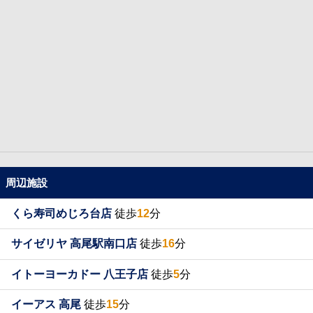
周辺施設
くら寿司めじろ台店
徒歩
12
分
サイゼリヤ 高尾駅南口店
徒歩
16
分
イトーヨーカドー 八王子店
徒歩
5
分
イーアス 高尾
徒歩
15
分