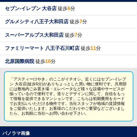
セブン-イレブン 大谷店
徒歩
6
分
グルメシティ八王子大和田店
徒歩
7
分
スーパーアルプス大和田店
徒歩
7
分
ファミリーマート 八王子石川町店
徒歩
11
分
北原国際病院
徒歩
16
分
「アスティーけやき」のここがイチオシ。近くにはセブン-イレブ
ン 大谷店(徒歩6分)がありちょっとした買い物に便利です。共用部
には敷地内ごみ置き場・エレベータなど様々な設備やサービスが
揃っているので便利です。造りとデザインに関して、自信をもっ
て情報を提供できるマンションです。こちらは初期費用をカード
でお支払いいただける物件です。当社スタッフが地域の賃貸情報
をご提供いたします。お客様のこだわりやご要望などございまし
たら、お気軽に当社へお問い合わせ下さい。
パノラマ画像