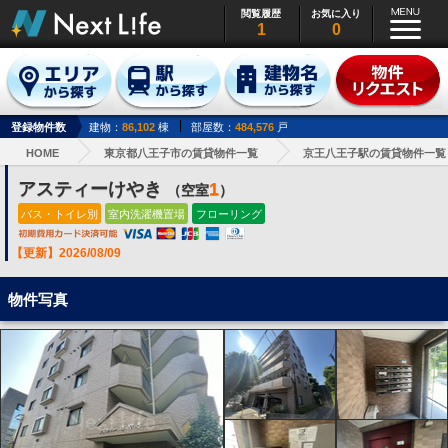
閲覧履歴
お気に入り
1
0
登録物件数
建物：
86,102
棟
部屋数：
484,576
戸
HOME
東京都八王子市の賃貸物件一覧
京王八王子駅の賃貸物件一覧
アスティーけやき
1
（空室
）
バス・トイレ別
室内洗濯機置場
フローリング
【更新】2026/08/09
物件写真