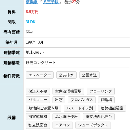
横浜線
『
八王子駅
』
徒歩
27
分
賃料
8.9万円
間取
3LDK
専有面積
66㎡
築年月
1997年3月
建物階建
地上6階 / -
建物構造
鉄筋コンクリート
エレベーター
公共排水
公営水道
物件特徴
保証人不要
室内洗濯機置場
フローリング
バルコニー
出窓
プロパンガス
駐輪場
敷地内ごみ置き場
バス・トイレ別
追焚機能浴室
浴室乾燥機
温水洗浄便座
洗髪洗面化粧台
設備
独立洗面台
エアコン
シューズボックス