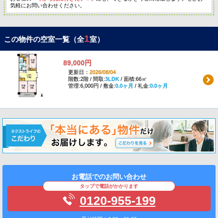
気軽にお問い合わせください。
1
この物件の空室一覧（全
室）
89,000円
更新日：
2026/08/04
階数:2階 / 間取:
3LDK
/ 面積:66㎡
管理:6,000円 / 敷金:
0.0ヶ月
/ 礼金:
0.0ヶ月
お電話でのお問い合わせ
タップで電話がかかります
0120-955-199