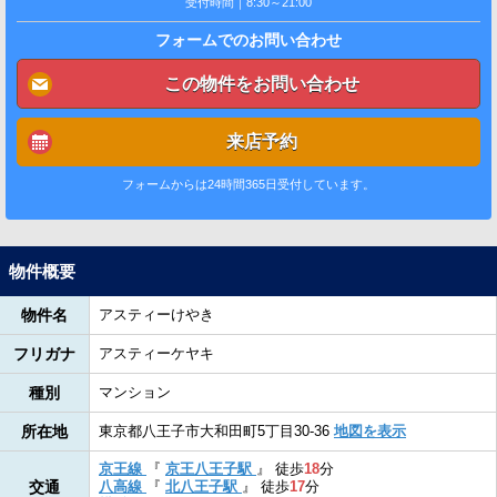
受付時間｜8:30～21:00
フォームでのお問い合わせ
この物件をお問い合わせ
来店予約
フォームからは24時間365日受付しています。
物件概要
物件名
アスティーけやき
フリガナ
アスティーケヤキ
種別
マンション
所在地
東京都八王子市大和田町5丁目30-36
地図を表示
京王線
『
京王八王子駅
』
徒歩
18
分
交通
八高線
『
北八王子駅
』
徒歩
17
分