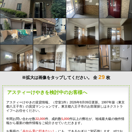
29
※拡大は画像をタップしてください。
全
枚
アスティーけやきを検討中のお客様へ
アスティーけやきの賃貸情報。（空室1件）2026年8月09日更新。1997年築（東京
都八王子市）の賃貸マンションです。東京都八王子市のお部屋探しはネクストラ
イフへお任せください。
年間お問い合わせ数
22,000
件、成約数
5,000
件以上の弊社が、地域最大級の物件情
報から最新の物件情報をご紹介させていただきます。
お客様の「
今から見に行きたい！
」にも、できるかぎりご対応致します。ぜひお