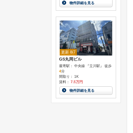
物件詳細を見る
更新 8/7
GS丸岡ビル
最寄駅： 中央線 『立川駅』 徒歩
4
分
間取り： 1K
賃料：
7.5万円
物件詳細を見る