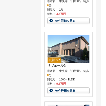
最寄駅： 中央線 『日野駅』 徒歩
6
分
間取り： 1R
賃料：
3.5万円
物件詳細を見る
更新 8/7
リヴェールβ
最寄駅： 中央線 『日野駅』 徒歩
8
分
間取り： 1DK～1LDK
賃料：
9.5万円
物件詳細を見る