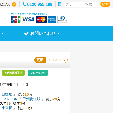
0120-955-199
気に入り
0
お問い合わせ
▼
▼
更新
2026/08/07
室内洗濯機置場
フローリング
野市栄町4丁目5-3
『
日野駅
』
徒歩
10
分
モノレール
『
甲州街道駅
』
徒歩
28
分
スで
6
分
徒歩
3
分
『
小宮駅
』
徒歩
30
分