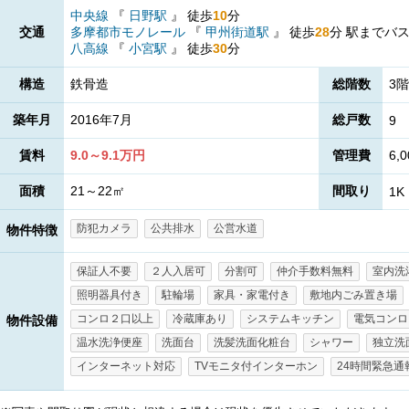
中央線
『
日野駅
』
徒歩
10
分
交通
多摩都市モノレール
『
甲州街道駅
』
徒歩
28
分
駅までバ
八高線
『
小宮駅
』
徒歩
30
分
構造
鉄骨造
総階数
3
築年月
2016年7月
総戸数
9
賃料
9.0～9.1万円
管理費
6,
面積
21～22㎡
間取り
1K
防犯カメラ
公共排水
公営水道
物件特徴
保証人不要
２人入居可
分割可
仲介手数料無料
室内洗
照明器具付き
駐輪場
家具・家電付き
敷地内ごみ置き場
コンロ２口以上
冷蔵庫あり
システムキッチン
電気コンロ
物件設備
温水洗浄便座
洗面台
洗髪洗面化粧台
シャワー
独立洗
インターネット対応
TVモニタ付インターホン
24時間緊急通