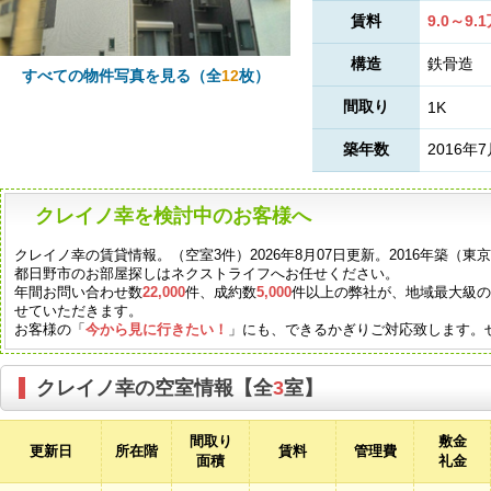
賃料
9.0～9.
構造
鉄骨造
すべての物件写真を見る（全
12
枚）
間取り
1K
築年数
2016年
クレイノ幸を検討中のお客様へ
クレイノ幸の賃貸情報。（空室3件）2026年8月07日更新。2016年築（
都日野市のお部屋探しはネクストライフへお任せください。
年間お問い合わせ数
22,000
件、成約数
5,000
件以上の弊社が、地域最大級
せていただきます。
お客様の「
今から見に行きたい！
」にも、できるかぎりご対応致します。
クレイノ幸の空室情報【全
3
室】
間取り
敷金
更新日
所在階
賃料
管理費
面積
礼金