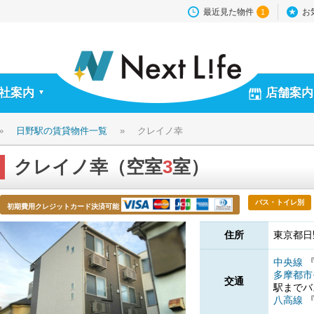
最近見た物件
お
1
社案内
店舗案内
▼
»
日野駅の賃貸物件一覧
»
クレイノ幸
クレイノ幸（空室
3
室）
バス・トイレ別
初期費用クレジットカード決済可能
住所
東京都日
中央線
多摩都市
交通
駅までバ
八高線