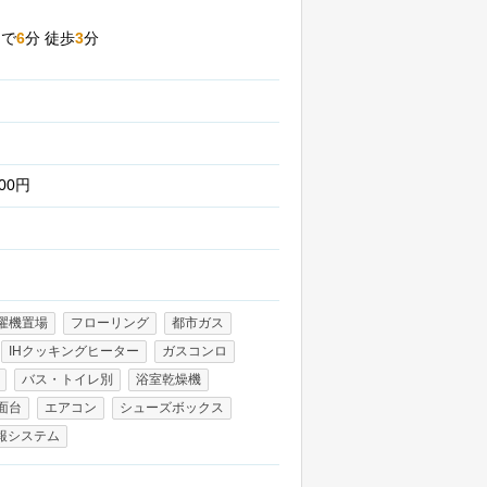
スで
6
分
徒歩
3
分
階
000円
濯機置場
フローリング
都市ガス
IHクッキングヒーター
ガスコンロ
バス・トイレ別
浴室乾燥機
面台
エアコン
シューズボックス
報システム