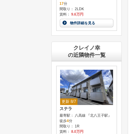
17
分
間取り： 2LDK
賃料：
9.6万円
物件詳細を見る
クレイノ幸
の近隣物件一覧
更新 8/7
ステラ
最寄駅： 八高線 『北八王子駅』
徒歩
4
分
間取り： 1R
賃料：
8.0万円