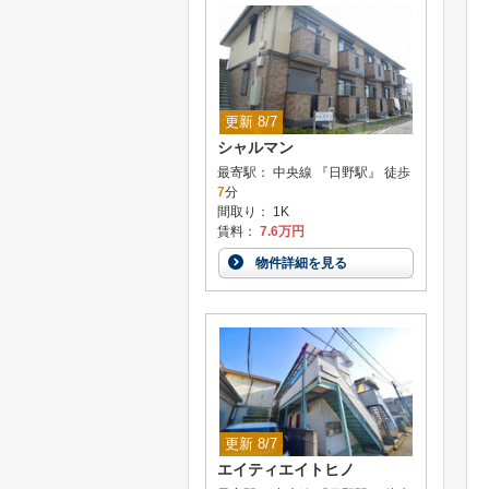
更新 8/7
シャルマン
最寄駅： 中央線 『日野駅』 徒歩
7
分
間取り： 1K
賃料：
7.6万円
物件詳細を見る
更新 8/7
エイティエイトヒノ