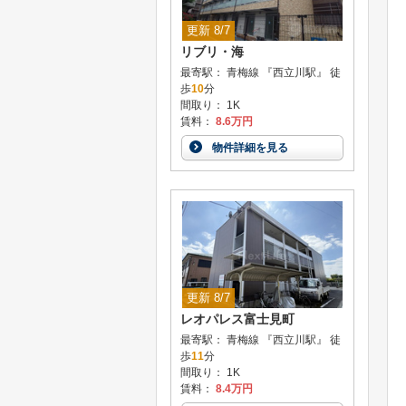
更新 8/7
リブリ・海
最寄駅： 青梅線 『西立川駅』 徒
歩
10
分
間取り： 1K
賃料：
8.6万円
物件詳細を見る
更新 8/7
レオパレス富士見町
最寄駅： 青梅線 『西立川駅』 徒
歩
11
分
間取り： 1K
賃料：
8.4万円