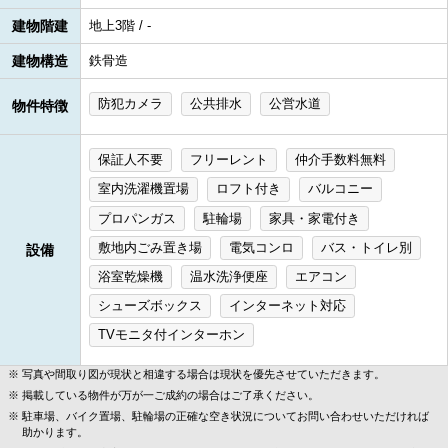
建物階建
地上3階 / -
建物構造
鉄骨造
防犯カメラ
公共排水
公営水道
物件特徴
保証人不要
フリーレント
仲介手数料無料
室内洗濯機置場
ロフト付き
バルコニー
プロパンガス
駐輪場
家具・家電付き
敷地内ごみ置き場
電気コンロ
バス・トイレ別
設備
浴室乾燥機
温水洗浄便座
エアコン
シューズボックス
インターネット対応
TVモニタ付インターホン
写真や間取り図が現状と相違する場合は現状を優先させていただきます。
掲載している物件が万が一ご成約の場合はご了承ください。
駐車場、バイク置場、駐輪場の正確な空き状況についてお問い合わせいただければ
助かります。