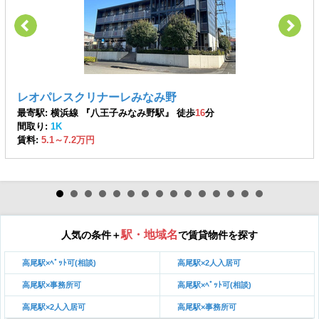
レオパレスクリナーレみなみ野
最寄駅: 横浜線 『八王子みなみ野駅』 徒歩
16
分
間取り:
1K
賃料:
5.1～7.2万円
駅・地域名
人気の条件＋
で賃貸物件を探す
高尾駅×ﾍﾟｯﾄ可(相談)
高尾駅×2人入居可
高尾駅×事務所可
高尾駅×ﾍﾟｯﾄ可(相談)
高尾駅×2人入居可
高尾駅×事務所可