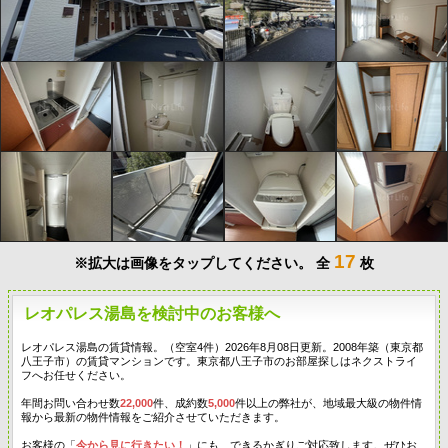
17
※拡大は画像をタップしてください。
全
枚
レオパレス湯島を検討中のお客様へ
レオパレス湯島の賃貸情報。（空室4件）2026年8月08日更新。2008年築（東京都
八王子市）の賃貸マンションです。東京都八王子市のお部屋探しはネクストライ
フへお任せください。
年間お問い合わせ数
22,000
件、成約数
5,000
件以上の弊社が、地域最大級の物件情
報から最新の物件情報をご紹介させていただきます。
お客様の「
今から見に行きたい！
」にも、できるかぎりご対応致します。ぜひお