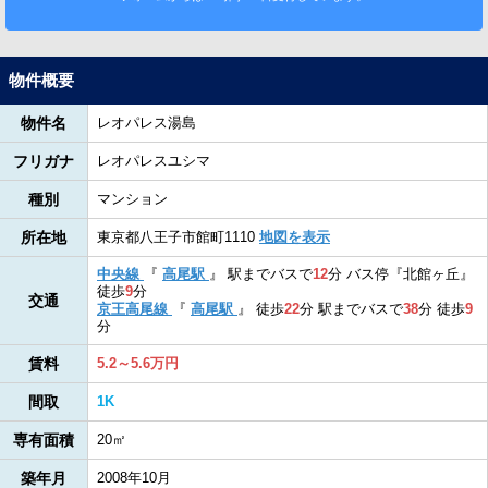
物件概要
物件名
レオパレス湯島
フリガナ
レオパレスユシマ
種別
マンション
所在地
東京都八王子市館町1110
地図を表示
中央線
『
高尾駅
』
駅までバスで
12
分
バス停『北館ヶ丘』
徒歩
9
分
交通
京王高尾線
『
高尾駅
』
徒歩
22
分
駅までバスで
38
分
徒歩
9
分
賃料
5.2～5.6万円
間取
1K
専有面積
20㎡
築年月
2008年10月