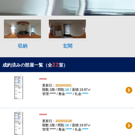
22
成約済みの部屋一覧（全
室）
*****
更新日：
2024/03/01
階数:1階 / 間取:
1K
/ 面積:19.87㎡
管理:***** / 敷金:
*****
/ 礼金:
*****
*****
更新日：
2025/02/28
階数:1階 / 間取:
1K
/ 面積:19.87㎡
管理:***** / 敷金:
*****
/ 礼金:
*****