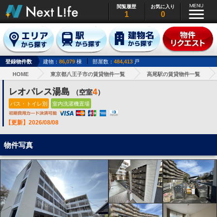
閲覧履歴
お気に入り
1
0
登録物件数
建物：
86,079
棟
部屋数：
484,413
戸
HOME
東京都八王子市の賃貸物件一覧
高尾駅の賃貸物件一覧
レオパレス湯島
4
（空室
）
バス・トイレ別
室内洗濯機置場
【更新】2026/08/08
物件写真