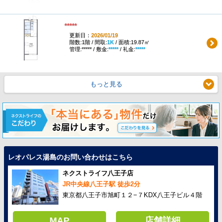
*****
更新日：
2026/01/19
階数:1階 / 間取:
1K
/ 面積:19.87㎡
管理:***** / 敷金:
*****
/ 礼金:
*****
もっと見る
レオパレス湯島のお問い合わせはこちら
ネクストライフ八王子店
JR中央線八王子駅 徒歩2分
東京都八王子市旭町１２−７KDX八王子ビル４階
MAP
店舗詳細