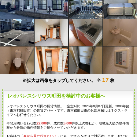
17
※拡大は画像をタップしてください。
全
枚
レオパレスシリウス町田を検討中のお客様へ
レオパレスシリウス町田の賃貸情報。（空室4件）2026年8月07日更新。2008年築
（東京都町田市）の賃貸アパートです。東京都町田市のお部屋探しはネクストラ
イフへお任せください。
年間お問い合わせ数
22,000
件、成約数
5,000
件以上の弊社が、地域最大級の物件情
報から最新の物件情報をご紹介させていただきます。
お客様の「
今から見に行きたい！
」にも、できるかぎりご対応致します。ぜひお