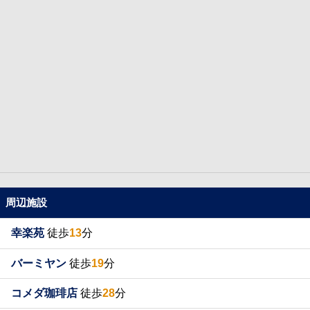
周辺施設
幸楽苑
徒歩
13
分
バーミヤン
徒歩
19
分
コメダ珈琲店
徒歩
28
分