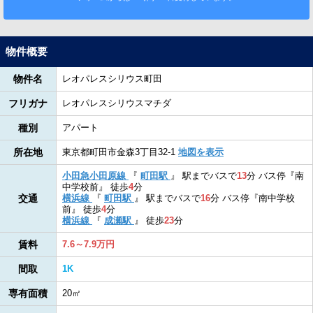
物件概要
物件名
レオパレスシリウス町田
フリガナ
レオパレスシリウスマチダ
種別
アパート
所在地
東京都町田市金森3丁目32-1
地図を表示
小田急小田原線
『
町田駅
』
駅までバスで
13
分
バス停『南
中学校前』
徒歩
4
分
交通
横浜線
『
町田駅
』
駅までバスで
16
分
バス停『南中学校
前』
徒歩
4
分
横浜線
『
成瀬駅
』
徒歩
23
分
賃料
7.6～7.9万円
間取
1K
専有面積
20㎡