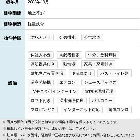
築年月
2008年10月
建物階建
地上2階 / -
建物構造
軽量鉄骨
防犯カメラ
公共排水
公営水道
物件特徴
保証人不要
高齢者相談
仲介手数料無料
照明器具付き
駐輪場
家具・家電付き
敷地内ごみ置き場
冷蔵庫あり
バス・トイレ別
浴室乾燥機
エアコン
シューズボックス
設備
TVモニタ付インターホン
室内洗濯機置場
ロフト付き
温水洗浄便座
バルコニー
プロパンガス
インターネット対応
電気コンロ
写真や間取り図が現状と相違する場合は現状を優先させていただきます。
掲載している物件が万が一ご成約の場合はご了承ください。
駐車場、バイク置場、駐輪場の正確な空き状況についてお問い合わせいただければ
助かります。