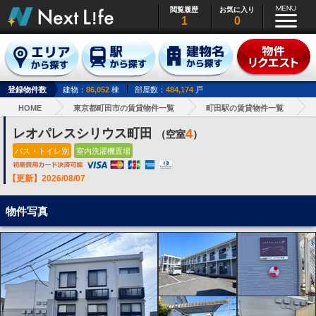
閲覧履歴
お気に入り
1
0
登録物件数
建物：
86,052
棟
部屋数：
484,174
戸
HOME
東京都町田市の賃貸物件一覧
町田駅の賃貸物件一覧
レオパレスシリウス町田
4
（空室
）
バス・トイレ別
室内洗濯機置場
【更新】2026/08/07
物件写真