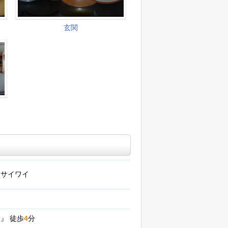
スサイワイ
野』
徒歩
4
分