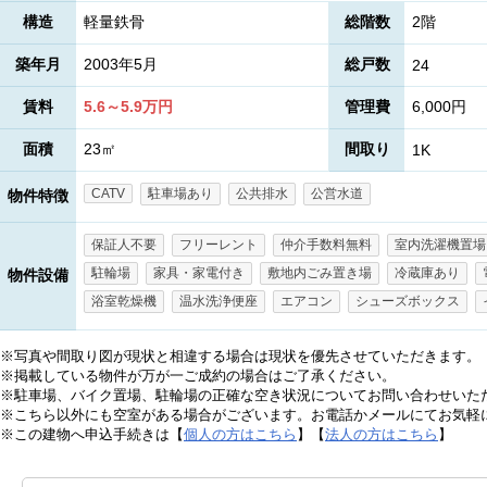
構造
軽量鉄骨
総階数
2階
築年月
2003年5月
総戸数
24
賃料
5.6～5.9万円
管理費
6,000円
面積
23㎡
間取り
1K
CATV
駐車場あり
公共排水
公営水道
物件特徴
保証人不要
フリーレント
仲介手数料無料
室内洗濯機置場
駐輪場
家具・家電付き
敷地内ごみ置き場
冷蔵庫あり
物件設備
浴室乾燥機
温水洗浄便座
エアコン
シューズボックス
※写真や間取り図が現状と相違する場合は現状を優先させていただきます。
※掲載している物件が万が一ご成約の場合はご了承ください。
※駐車場、バイク置場、駐輪場の正確な空き状況についてお問い合わせいた
※こちら以外にも空室がある場合がございます。お電話かメールにてお気軽
※この建物へ申込手続きは【
個人の方はこちら
】【
法人の方はこちら
】