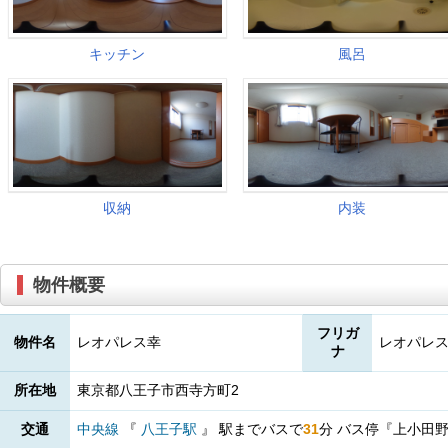
物件概要
フリガ
物件名
レオパレス幸
レオパレ
ナ
所在地
東京都八王子市西寺方町2
交通
中央線
『
八王子駅
』
駅までバスで
31
分
バス停『上小田