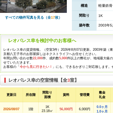
構造
軽量鉄骨
間取り
1K
すべての物件写真を見る（全
17
枚）
築年数
2003年
レオパレス幸を検討中のお客様へ
レオパレス幸の賃貸情報。（空室3件）2026年8月07日更新。2003年築
京都八王子市のお部屋探しはネクストライフへお任せください。
年間お問い合わせ数
22,000
件、成約数
5,000
件以上の弊社が、地域最大級
せていただきます。
お客様の「
今から見に行きたい！
」にも、できるかぎりご対応致します。
レオパレス幸の空室情報【全
3
室】
間取り
敷金
更新日
所在階
賃料
管理費
面積
礼金
1K
0.0ヶ月
2026/08/07
1階
56,000円
6,000円
23.18㎡
1.0ヶ月