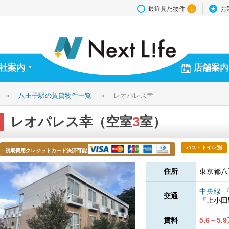
最近見た物件
お
1
社案内
店舗案内
▼
»
八王子駅の賃貸物件一覧
»
レオパレス幸
レオパレス幸（空室
3
室）
バス・トイレ別
初期費用クレジットカード決済可能
住所
東京都八
中央線
交通
『上小
賃料
5.6～5.