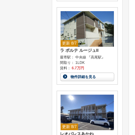
更新 8/7
ラ ポルテ ルージュII
最寄駅： 中央線 『高尾駅』
間取り： 1LDK
賃料：
6.7万円
物件詳細を見る
更新 8/7
レオパレスあかね