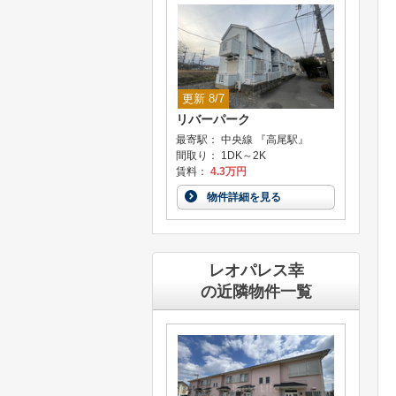
更新 8/7
リバーパーク
最寄駅： 中央線 『高尾駅』
間取り： 1DK～2K
賃料：
4.3万円
物件詳細を見る
レオパレス幸
の近隣物件一覧