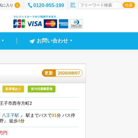
0120-955-199
気に入り
0
お問い合わせ
▼
▼
更新
2026/08/07
駐車場あり
室内洗濯機置場
王子市西寺方町2
『
八王子駅
』
駅までバスで
31
分
バス停
田野』
徒歩
4
分
9万円