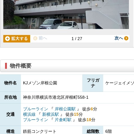
前へ
次へ
1 / 27
物件概要
フリガ
物件名
KJメゾン岸根公園
ケージェイメ
ナ
所在地
神奈川県横浜市港北区岸根町558-1
ブルーライン
『
岸根公園駅
』
徒歩
6
分
交通
横浜線
『
新横浜駅
』
徒歩
15
分
ブルーライン
『
片倉町駅
』
徒歩
18
分
構造
鉄筋コンクリート
総階数
6階