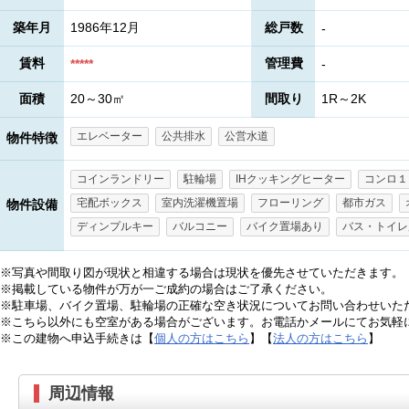
築年月
1986年12月
総戸数
-
賃料
管理費
*****
-
面積
20～30㎡
間取り
1R～2K
エレベーター
公共排水
公営水道
物件特徴
コインランドリー
駐輪場
IHクッキングヒーター
コンロ１
宅配ボックス
室内洗濯機置場
フローリング
都市ガス
物件設備
ディンプルキー
バルコニー
バイク置場あり
バス・トイレ
※写真や間取り図が現状と相違する場合は現状を優先させていただきます。
※掲載している物件が万が一ご成約の場合はご了承ください。
※駐車場、バイク置場、駐輪場の正確な空き状況についてお問い合わせいた
※こちら以外にも空室がある場合がございます。お電話かメールにてお気軽
※この建物へ申込手続きは【
個人の方はこちら
】【
法人の方はこちら
】
周辺情報