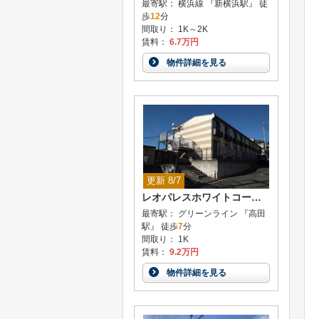
最寄駅： 横浜線 『新横浜駅』 徒
歩
12
分
間取り： 1K～2K
賃料：
6.7万円
物件詳細を見る
更新 8/7
レオパレスホワイトコート高田西
最寄駅： グリーンライン 『高田
駅』 徒歩
7
分
間取り： 1K
賃料：
9.2万円
物件詳細を見る