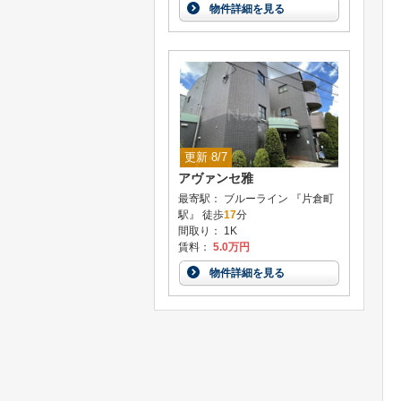
物件詳細を見る
更新 8/7
アヴァンセ雅
最寄駅： ブルーライン 『片倉町
駅』 徒歩
17
分
間取り： 1K
賃料：
5.0万円
物件詳細を見る