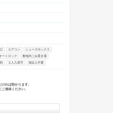
口
エアコン
シューズボックス
オートロック
敷地内ごみ置き場
別
２人入居可
保証人不要
だければ助かります。
にご連絡ください。