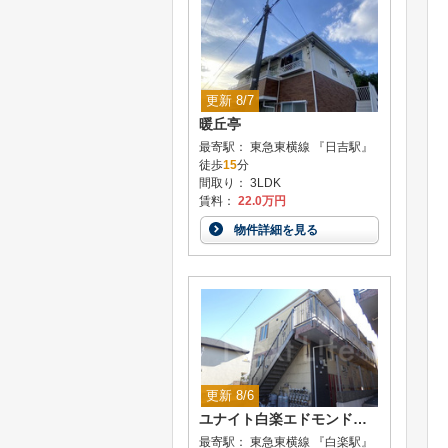
更新 8/7
暖丘亭
最寄駅： 東急東横線 『日吉駅』
徒歩
15
分
間取り： 3LDK
賃料：
22.0万円
物件詳細を見る
更新 8/6
ユナイト白楽エドモンドの杜
最寄駅： 東急東横線 『白楽駅』