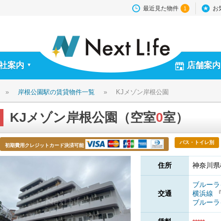
最近見た物件
お
1
社案内
店舗案内
▼
»
岸根公園駅の賃貸物件一覧
»
KJメゾン岸根公園
KJメゾン岸根公園（空室
0
室）
バス・トイレ別
初期費用クレジットカード決済可能
住所
神奈川県
ブルー
交通
横浜線
ブルー