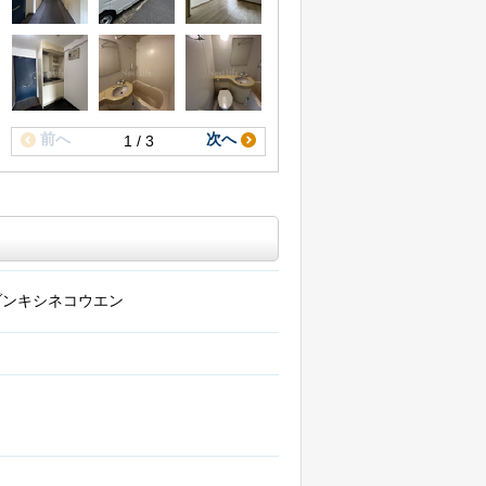
前へ
次へ
1 / 3
ゾンキシネコウエン