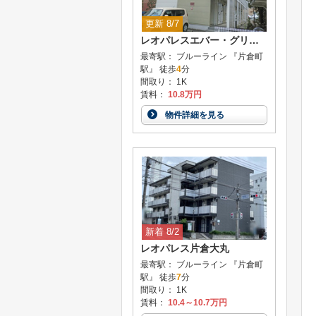
更新 8/7
レオパレスエバー・グリーン
最寄駅： ブルーライン 『片倉町
駅』 徒歩
4
分
間取り： 1K
賃料：
10.8万円
物件詳細を見る
新着 8/2
レオパレス片倉大丸
最寄駅： ブルーライン 『片倉町
駅』 徒歩
7
分
間取り： 1K
賃料：
10.4～10.7万円