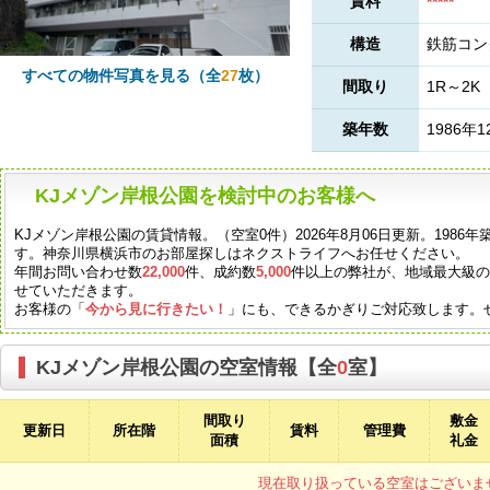
賃料
*****
構造
鉄筋コン
すべての物件写真を見る（全
27
枚）
間取り
1R～2K
築年数
1986年1
KJメゾン岸根公園を検討中のお客様へ
KJメゾン岸根公園の賃貸情報。（空室0件）2026年8月06日更新。198
す。神奈川県横浜市のお部屋探しはネクストライフへお任せください。
年間お問い合わせ数
22,000
件、成約数
5,000
件以上の弊社が、地域最大級
せていただきます。
お客様の「
今から見に行きたい！
」にも、できるかぎりご対応致します。
KJメゾン岸根公園の空室情報【全
0
室】
間取り
敷金
更新日
所在階
賃料
管理費
面積
礼金
現在取り扱っている空室はございま