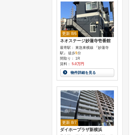
更新 8/6
ネオステージ妙蓮寺壱番館
最寄駅： 東急東横線 『妙蓮寺
駅』 徒歩
5
分
間取り： 1R
賃料：
5.0万円
物件詳細を見る
更新 8/7
ダイホープラザ新横浜