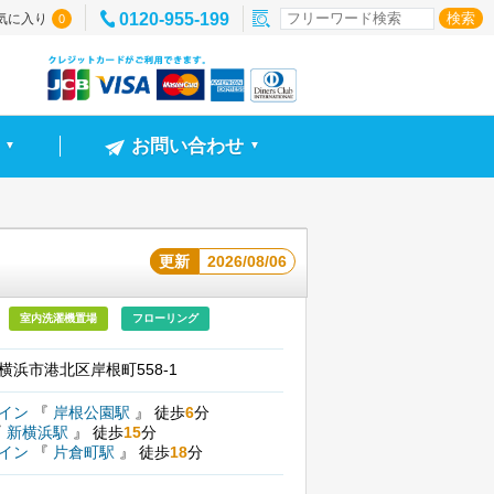
0120-955-199
気に入り
0
お問い合わせ
▼
▼
更新
2026/08/06
室内洗濯機置場
フローリング
横浜市港北区岸根町558-1
ライン
『
岸根公園駅
』
徒歩
6
分
『
新横浜駅
』
徒歩
15
分
ライン
『
片倉町駅
』
徒歩
18
分