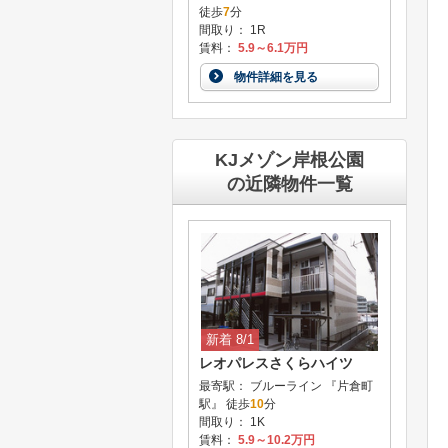
徒歩
7
分
間取り： 1R
賃料：
5.9～6.1万円
物件詳細を見る
KJメゾン岸根公園
の近隣物件一覧
新着 8/1
レオパレスさくらハイツ
最寄駅： ブルーライン 『片倉町
駅』 徒歩
10
分
間取り： 1K
賃料：
5.9～10.2万円