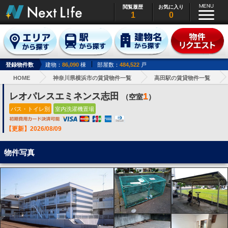
閲覧履歴
お気に入り
1
0
登録物件数
建物：
86,090
棟
部屋数：
484,522
戸
HOME
神奈川県横浜市の賃貸物件一覧
高田駅の賃貸物件一覧
レオパレスエミネンス志田
1
（空室
）
バス・トイレ別
室内洗濯機置場
【更新】2026/08/09
物件写真