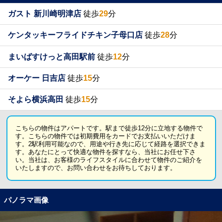
ガスト 新川崎明津店
徒歩
29
分
ケンタッキーフライドチキン子母口店
徒歩
28
分
まいばすけっと高田駅前
徒歩
12
分
オーケー 日吉店
徒歩
15
分
そよら横浜高田
徒歩
15
分
こちらの物件はアパートです。駅まで徒歩12分に立地する物件で
す。こちらの物件では初期費用をカードでお支払いいただけま
す。2駅利用可能なので、用途や行き先に応じて経路を選択できま
す。あなたにとって快適な物件を探すなら、当社にお任せ下さ
い。当社は、お客様のライフスタイルに合わせて物件のご紹介を
いたしますので、お問い合わせをお待ちしております。
パノラマ画像