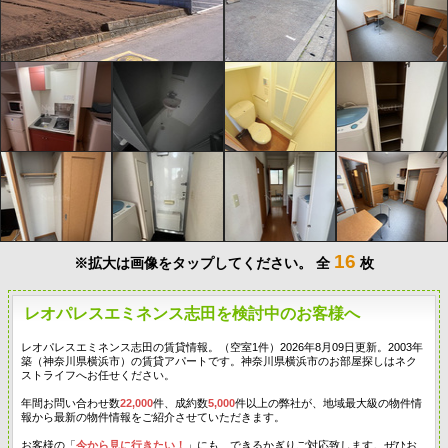
16
※拡大は画像をタップしてください。
全
枚
レオパレスエミネンス志田を検討中のお客様へ
レオパレスエミネンス志田の賃貸情報。（空室1件）2026年8月09日更新。2003年
築（神奈川県横浜市）の賃貸アパートです。神奈川県横浜市のお部屋探しはネク
ストライフへお任せください。
年間お問い合わせ数
22,000
件、成約数
5,000
件以上の弊社が、地域最大級の物件情
報から最新の物件情報をご紹介させていただきます。
お客様の「
今から見に行きたい！
」にも、できるかぎりご対応致します。ぜひお