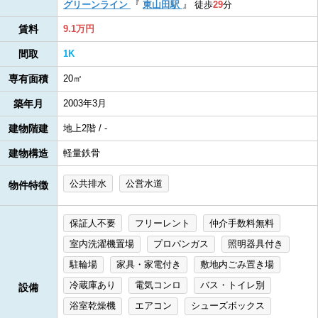
グリーンライン
『
東山田駅
』
徒歩
29
分
賃料
9.1万円
間取
1K
専有面積
20㎡
築年月
2003年3月
建物階建
地上2階 / -
建物構造
軽量鉄骨
公共排水
公営水道
物件特徴
保証人不要
フリーレント
仲介手数料無料
室内洗濯機置場
プロパンガス
照明器具付き
駐輪場
家具・家電付き
敷地内ごみ置き場
冷蔵庫あり
電気コンロ
バス・トイレ別
設備
浴室乾燥機
エアコン
シューズボックス