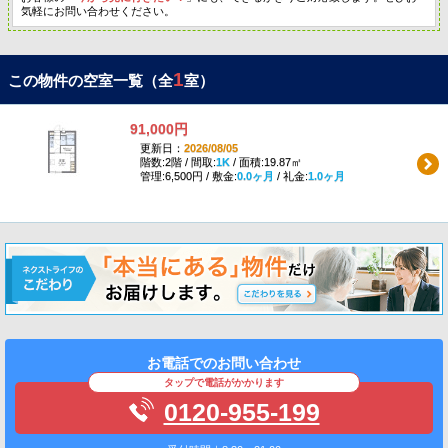
気軽にお問い合わせください。
1
この物件の空室一覧（全
室）
91,000円
更新日：
2026/08/05
階数:2階 / 間取:
1K
/ 面積:19.87㎡
管理:6,500円 / 敷金:
0.0ヶ月
/ 礼金:
1.0ヶ月
お電話でのお問い合わせ
タップで電話がかかります
0120-955-199