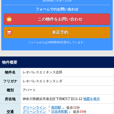
受付時間｜8:30～21:00
フォームでのお問い合わせ
この物件をお問い合わせ
来店予約
フォームからは24時間365日受付しています。
物件概要
物件名
レオパレスエミネンス志田
フリガナ
レオパレスエミネンスシダ
種別
アパート
所在地
神奈川県横浜市港北区下田町5丁目11-12
地図を表示
グリーンライン
『
高田駅
』
徒歩
12
分
交通
グリーンライン
『
日吉本町駅
』
徒歩
16
分