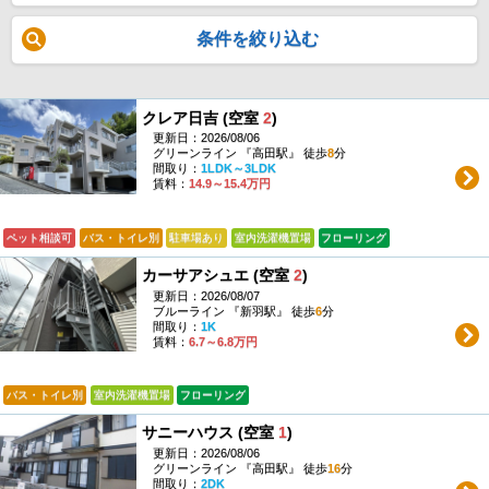
条件を絞り込む
クレア日吉 (空室
2
)
更新日：2026/08/06
グリーンライン 『高田駅』 徒歩
8
分
間取り：
1LDK～3LDK
賃料：
14.9～15.4万円
ペット相談可
バス・トイレ別
駐車場あり
室内洗濯機置場
フローリング
カーサアシュエ (空室
2
)
更新日：2026/08/07
ブルーライン 『新羽駅』 徒歩
6
分
間取り：
1K
賃料：
6.7～6.8万円
バス・トイレ別
室内洗濯機置場
フローリング
サニーハウス (空室
1
)
更新日：2026/08/06
グリーンライン 『高田駅』 徒歩
16
分
間取り：
2DK