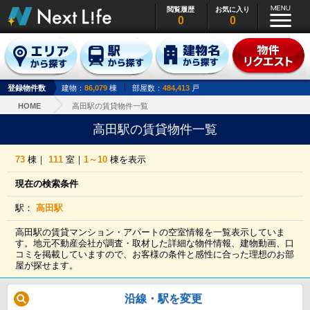
閲覧履歴
お気に入り
0
0
登録物件数
建物：
86,079
棟
部屋数：
484,413
戸
HOME
高田駅の賃貸物件一覧
高田駅の賃貸物件一覧
73
棟｜
111
室｜
1～10
棟を表示
現在の検索条件
駅：
高田駅
高田駅の賃貸マンション・アパートの空室情報を一覧表示していま
す。地元不動産会社が調査・取材した詳細な物件情報、建物動画、口
コミを掲載していますので、お客様の条件と感性に合った理想のお部
屋が探せます。
沿線・駅を変更