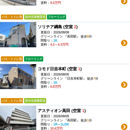
賃料：
9.0万円
バス・トイレ別
室内洗濯機置場
フローリング
ソリテア綱島 (空室
2
)
更新日：2026/08/08
グリーンライン 『高田駅』 徒歩
8
分
間取り：
1K
賃料：
4.2～4.3万円
バス・トイレ別
フローリング
コモド日吉本町 (空室
1
)
更新日：2026/08/05
グリーンライン 『日吉本町駅』 徒歩
7
分
間取り：
1K
賃料：
6.8万円
バス・トイレ別
室内洗濯機置場
アスティオン高田 (空室
1
)
更新日：2026/08/05
グリーンライン 『高田駅』 徒歩
1
分
間取り：
1R～1LDK
賃料：
10.4万円