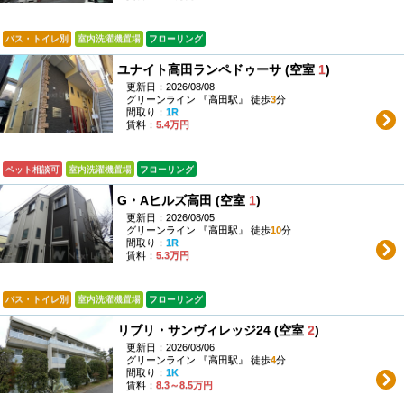
バス・トイレ別
室内洗濯機置場
フローリング
ユナイト高田ランペドゥーサ (空室
1
)
更新日：2026/08/08
グリーンライン 『高田駅』 徒歩
3
分
間取り：
1R
賃料：
5.4万円
ペット相談可
室内洗濯機置場
フローリング
G・Aヒルズ高田 (空室
1
)
更新日：2026/08/05
グリーンライン 『高田駅』 徒歩
10
分
間取り：
1R
賃料：
5.3万円
バス・トイレ別
室内洗濯機置場
フローリング
リブリ・サンヴィレッジ24 (空室
2
)
更新日：2026/08/06
グリーンライン 『高田駅』 徒歩
4
分
間取り：
1K
賃料：
8.3～8.5万円