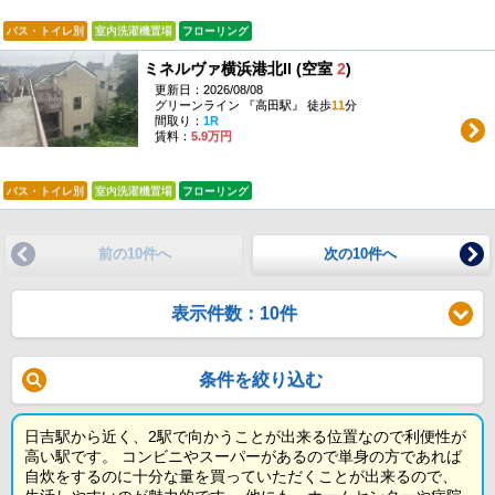
バス・トイレ別
室内洗濯機置場
フローリング
ミネルヴァ横浜港北II (空室
2
)
更新日：2026/08/08
グリーンライン 『高田駅』 徒歩
11
分
間取り：
1R
賃料：
5.9万円
バス・トイレ別
室内洗濯機置場
フローリング
前の10件へ
次の10件へ
表示件数：10件
条件を絞り込む
日吉駅から近く、2駅で向かうことが出来る位置なので利便性が
高い駅です。 コンビニやスーパーがあるので単身の方であれば
自炊をするのに十分な量を買っていただくことが出来るので、