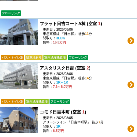
フローリング
フラット日吉コートA棟 (空室
1
)
更新日：2026/08/06
東急東横線 『日吉駅』 徒歩
11
分
間取り：
3LDK
賃料：
15.5万円
バス・トイレ別
駐車場あり
室内洗濯機置場
フローリング
アスタリスク日吉 (空室
2
)
更新日：2026/08/06
東急東横線 『日吉駅』 徒歩
14
分
間取り：
1R～1K
賃料：
7.6～8.0万円
バス・トイレ別
室内洗濯機置場
フローリング
コモド日吉本町 (空室
1
)
更新日：2026/08/05
グリーンライン 『日吉本町駅』 徒歩
7
分
間取り：
1K
賃料：
6.8万円