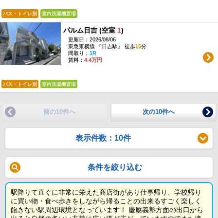
バス・トイレ別
室内洗濯機置場
パルム日吉 (空室
1
)
更新日：2026/08/06
東急東横線 『日吉駅』 徒歩
15
分
間取り：
1R
賃料：
4.4万円
バス・トイレ別
室内洗濯機置場
前の10件へ
次の10件へ
表示件数：10件
条件を絞り込む
駅降りて直ぐに非常に栄えた商店街があり仕事帰り、学校帰り
に買い物・食べ歩きをしながら帰ることの出来るすごく楽しく
飽きない駅周辺環境となっています！ 慶應義塾方面の出口から