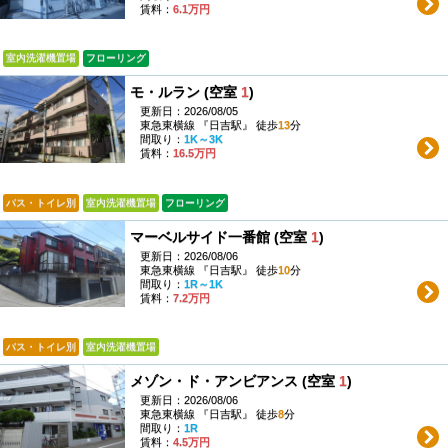
賃料：
6.1万円
室内洗濯機置場
フローリング
モ・ルラン (空室
1
)
更新日：2026/08/05
東急東横線 『日吉駅』 徒歩
13
分
間取り：
1K～3K
賃料：
16.5万円
バス・トイレ別
室内洗濯機置場
フローリング
マーベルサイド一番館 (空室
1
)
更新日：2026/08/06
東急東横線 『日吉駅』 徒歩
10
分
間取り：
1R～1K
賃料：
7.2万円
バス・トイレ別
室内洗濯機置場
メゾン・ド・アンビアンス (空室
1
)
更新日：2026/08/06
東急東横線 『日吉駅』 徒歩
8
分
間取り：
1R
賃料：
4.5万円