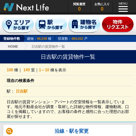
閲覧履歴
お気に入り
0
0
登録物件数
建物：
86,038
棟
部屋数：
484,022
戸
HOME
日吉駅の賃貸物件一覧
日吉駅の賃貸物件一覧
108
棟｜
149
室｜
1～10
棟を表示
現在の検索条件
駅：
日吉駅
日吉駅の賃貸マンション・アパートの空室情報を一覧表示していま
す。地元不動産会社が調査・取材した詳細な物件情報、建物動画、口
コミを掲載していますので、お客様の条件と感性に合った理想のお部
屋が探せます。
沿線・駅を変更