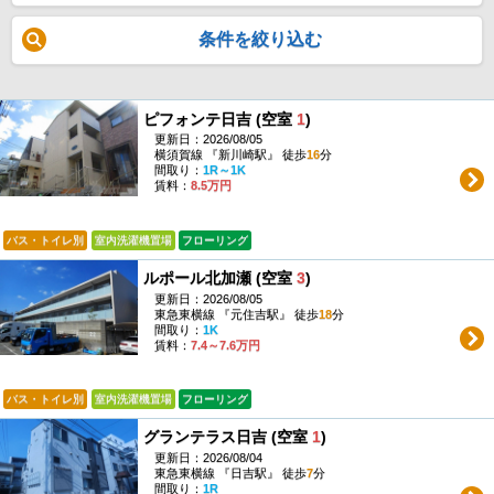
条件を絞り込む
ピフォンテ日吉 (空室
1
)
更新日：2026/08/05
横須賀線 『新川崎駅』 徒歩
16
分
間取り：
1R～1K
賃料：
8.5万円
バス・トイレ別
室内洗濯機置場
フローリング
ルポール北加瀬 (空室
3
)
更新日：2026/08/05
東急東横線 『元住吉駅』 徒歩
18
分
間取り：
1K
賃料：
7.4～7.6万円
バス・トイレ別
室内洗濯機置場
フローリング
グランテラス日吉 (空室
1
)
更新日：2026/08/04
東急東横線 『日吉駅』 徒歩
7
分
間取り：
1R