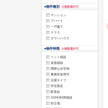
●
物件種別
※複数選択可
マンション
アパート
一戸建て
テラス
タウンハウス
●
物件特徴
※複数選択可
ペット相談
楽器相談
閑静な住宅地
事務所使用可
分譲タイプ
学生限定
駅直結
SOHO利用相談
好立地