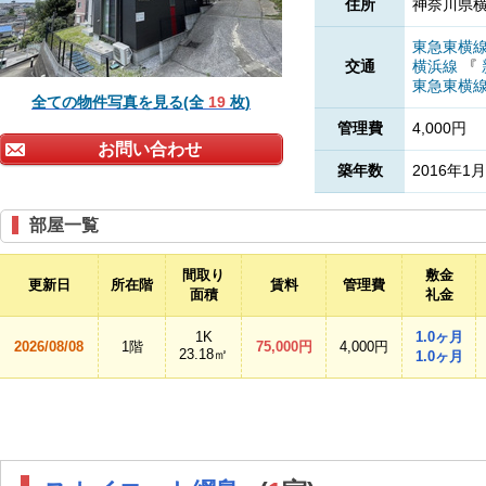
住所
神奈川県横
東急東横
交通
横浜線
『
東急東横
全ての物件写真を見る(全
19
枚)
管理費
4,000円
お問い合わせ
築年数
2016年1月
部屋一覧
間取り
敷金
更新日
所在階
賃料
管理費
面積
礼金
1K
1.0ヶ月
2026/08/08
1階
75,000円
4,000円
23.18㎡
1.0ヶ月