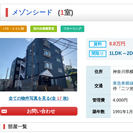
メゾンシード
(
1
室)
バス・トイレ別
室内洗濯機置場
フローリング
8.8万円
賃料
1LDK～2
間取り
住所
神奈川県横
東急東横
交通
停『二ツ
全ての物件写真を見る(全
17
枚)
管理費
4,000円
お問い合わせ
築年数
1991年1月
部屋一覧