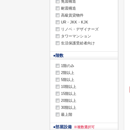
免震構造
耐震構造
高級賃貸物件
UR・JKK・KJK
リノベ・デザイナーズ
タワーマンション
生活保護受給者向け
●
階数
1階のみ
2階以上
5階以上
10階以上
15階以上
20階以上
30階以上
最上階
●
部屋設備
※複数選択可