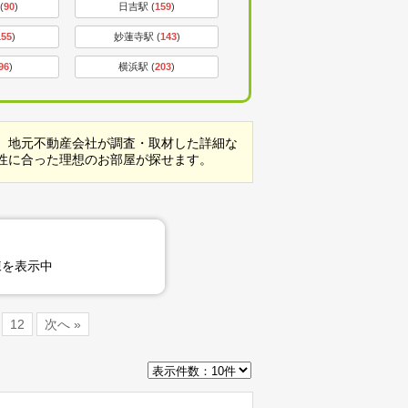
(
90
)
日吉駅 (
159
)
155
)
妙蓮寺駅 (
143
)
96
)
横浜駅 (
203
)
。地元不動産会社が調査・取材した詳細な
性に合った理想のお部屋が探せます。
を表示中
12
次へ »