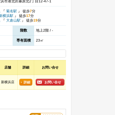
浜市港北区篠原北2丁目12-47-1
線
『
菊名駅
』
徒歩
7
分
新横浜駅
』
徒歩
17
分
線
『
大倉山駅
』
徒歩
19
分
階数
地上2階 / -
専有面積
23㎡
店舗
詳細
お問い合せ
新横浜店
詳細
お問い合せ