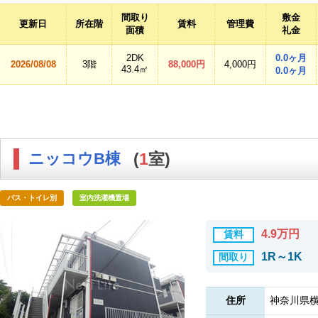
間取り
敷金
更新日
所在階
賃料
管理費
面積
礼金
2DK
0.0ヶ月
2026/08/08
3階
88,000円
4,000円
43.4㎡
0.0ヶ月
ニッコウB棟
(
1
室)
バス・トイレ別
室内洗濯機置場
4.9万円
賃料
1R～1K
間取り
住所
神奈川県横