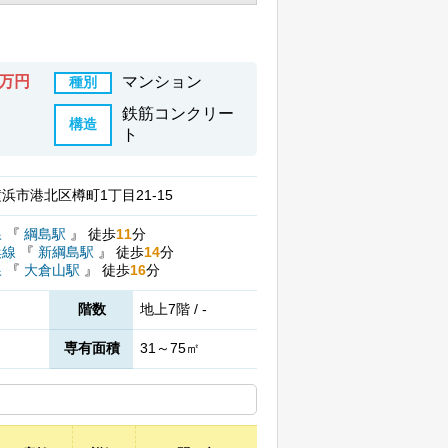
5万円
マンション
種別
鉄筋コンクリー
構造
ト
浜市港北区樽町1丁目21-15
線
『
綱島駅
』
徒歩
11
分
浜線
『
新綱島駅
』
徒歩
14
分
線
『
大倉山駅
』
徒歩
16
分
階数
地上7階 / -
専有面積
31～75㎡