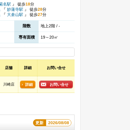
菊名駅
』
徒歩
18
分
線
『
妙蓮寺駅
』
徒歩
28
分
線
『
大倉山駅
』
徒歩
27
分
階数
地上2階 / -
専有面積
19～20㎡
店舗
詳細
お問い合せ
川崎店
詳細
お問い合せ
更新
2026/08/08