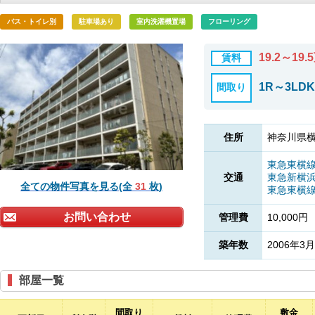
バス・トイレ別
駐車場あり
室内洗濯機置場
フローリング
19.2～19.
賃料
1R～3LDK
間取り
住所
神奈川県横
東急東横
交通
東急新横
全ての物件写真を見る(全
31
枚)
東急東横
お問い合わせ
管理費
10,000円
築年数
2006年3月
部屋一覧
間取り
敷金