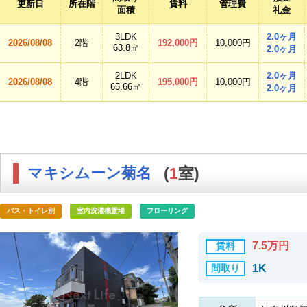
更新日
所在階
賃料
管理費
面積
礼金
3LDK
2.0ヶ月
2026/08/08
2階
192,000円
10,000円
63.8㎡
2.0ヶ月
2LDK
2.0ヶ月
2026/08/08
4階
195,000円
10,000円
65.66㎡
2.0ヶ月
マキシムーン菊名
(
1
室)
バス・トイレ別
室内洗濯機置場
フローリング
7.5万円
賃料
間取り
1K