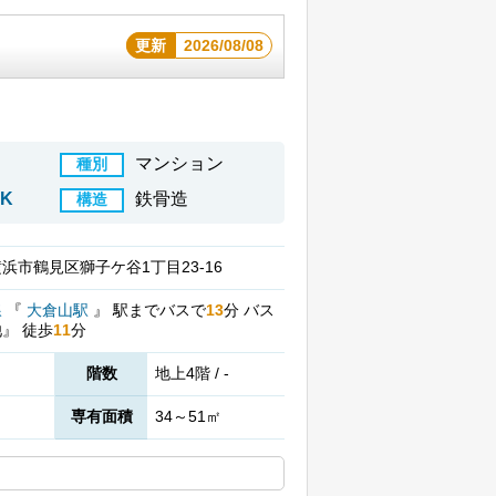
更新
2026/08/08
マンション
種別
DK
鉄骨造
構造
浜市鶴見区獅子ケ谷1丁目23-16
線
『
大倉山駅
』
駅までバスで
13
分
バス
池』
徒歩
11
分
階数
地上4階 / -
専有面積
34～51㎡