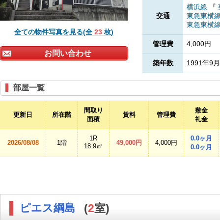
横浜線
『
交通
東急東横
東急東横
全ての物件写真を見る(全
23
枚)
管理費
4,000円
お問い合わせ
築年数
1991年9月
部屋一覧
間取り
敷金
更新日
所在階
賃料
管理費
面積
礼金
1R
0.0ヶ月
2026/08/08
1階
49,000円
4,000円
18.9㎡
0.0ヶ月
ピエス綱島
(
2
室)