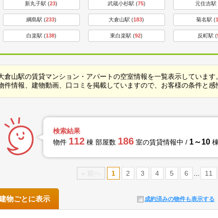
新丸子駅 (
23
)
武蔵小杉駅 (
75
)
元住吉駅 
綱島駅 (
233
)
大倉山駅 (
183
)
菊名駅 (
白楽駅 (
138
)
東白楽駅 (
92
)
反町駅 (
大倉山駅の賃貸マンション・アパートの空室情報を一覧表示しています
物件情報、建物動画、口コミを掲載していますので、お客様の条件と感
検索結果
112
186
1～10
物件
棟 部屋数
室の賃貸情報中 /
棟
« 前へ
1
2
3
4
5
6
...
11
建物ごとに表示
成約済みの物件も表示する