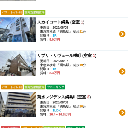
バス・トイレ別
室内洗濯機置場
スカイコート綱島 (空室
1
)
更新日：2026/08/08
東急東横線 『綱島駅』 徒歩
11
分
間取り：
1R
賃料：
5.0万円
リブリ・リヴェール樽町 (空室
1
)
更新日：2026/08/07
東急東横線 『綱島駅』 徒歩
19
分
間取り：
1K
賃料：
8.3万円
バス・トイレ別
室内洗濯機置場
フローリング
菊水レジデンス綱島II (空室
3
)
更新日：2026/08/08
東急東横線 『綱島駅』 徒歩
10
分
間取り：
1LDK
賃料：
16.4～16.8万円