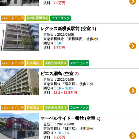
賃料：
7.0万円
バス・トイレ別
室内洗濯機置場
フローリング
レグラス新横浜駅前 (空室
1
)
更新日：2026/08/06
東急新横浜線 『新横浜駅』 徒歩
3
分
間取り：
1K
賃料：
8.7万円
バス・トイレ別
駐車場あり
室内洗濯機置場
フローリング
ピエス綱島 (空室
2
)
更新日：2026/08/08
東急東横線 『綱島駅』 徒歩
11
分
間取り：
1R～3LDK
賃料：
19.2～19.5万円
バス・トイレ別
駐車場あり
室内洗濯機置場
フローリング
マーベルサイド一番館 (空室
1
)
更新日：2026/08/08
東急東横線 『日吉駅』 徒歩
10
分
間取り：
1R～1K
賃料：
7.2万円