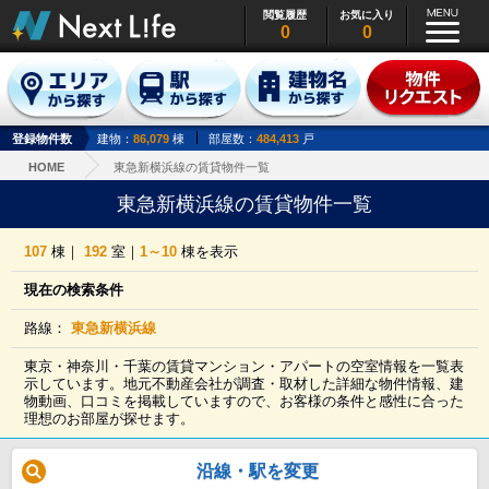
閲覧履歴
お気に入り
0
0
登録物件数
建物：
86,079
棟
部屋数：
484,413
戸
HOME
東急新横浜線の賃貸物件一覧
東急新横浜線の賃貸物件一覧
107
棟｜
192
室｜
1～10
棟を表示
現在の検索条件
路線：
東急新横浜線
東京・神奈川・千葉の賃貸マンション・アパートの空室情報を一覧表
示しています。地元不動産会社が調査・取材した詳細な物件情報、建
物動画、口コミを掲載していますので、お客様の条件と感性に合った
理想のお部屋が探せます。
沿線・駅を変更