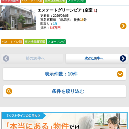
ペット相談可
バス・トイレ別
室内洗濯機置場
フローリング
エステートグリーンピア (空室
1
)
更新日：2026/08/05
東急東横線 『綱島駅』 徒歩
18
分
間取り：
1R
賃料：
5.5万円
バス・トイレ別
室内洗濯機置場
フローリング
前の10件へ
次の10件へ
表示件数：10件
条件を絞り込む