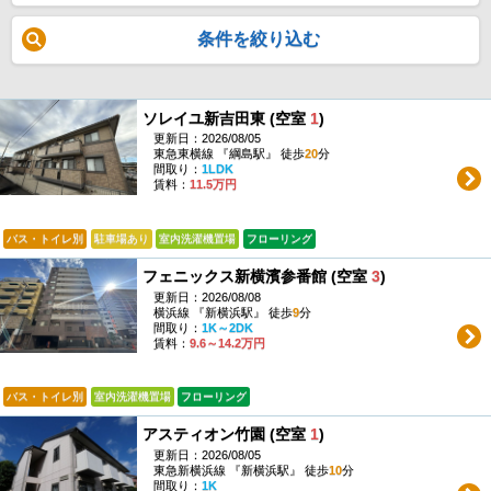
条件を絞り込む
ソレイユ新吉田東 (空室
1
)
更新日：2026/08/05
東急東横線 『綱島駅』 徒歩
20
分
間取り：
1LDK
賃料：
11.5万円
バス・トイレ別
駐車場あり
室内洗濯機置場
フローリング
フェニックス新横濱参番館 (空室
3
)
更新日：2026/08/08
横浜線 『新横浜駅』 徒歩
9
分
間取り：
1K～2DK
賃料：
9.6～14.2万円
バス・トイレ別
室内洗濯機置場
フローリング
アスティオン竹園 (空室
1
)
更新日：2026/08/05
東急新横浜線 『新横浜駅』 徒歩
10
分
間取り：
1K