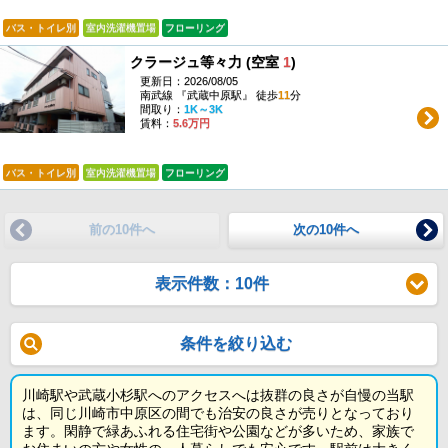
バス・トイレ別
室内洗濯機置場
フローリング
クラージュ等々力 (空室
1
)
更新日：2026/08/05
南武線 『武蔵中原駅』 徒歩
11
分
間取り：
1K～3K
賃料：
5.6万円
バス・トイレ別
室内洗濯機置場
フローリング
前の10件へ
次の10件へ
表示件数：10件
条件を絞り込む
川崎駅や武蔵小杉駅へのアクセスへは抜群の良さが自慢の当駅
は、同じ川崎市中原区の間でも治安の良さが売りとなっており
ます。閑静で緑あふれる住宅街や公園などが多いため、家族で