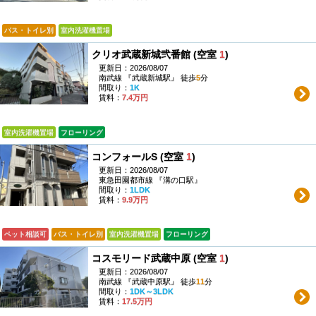
バス・トイレ別
室内洗濯機置場
クリオ武蔵新城弐番館 (空室
1
)
更新日：2026/08/07
南武線 『武蔵新城駅』 徒歩
5
分
間取り：
1K
賃料：
7.4万円
室内洗濯機置場
フローリング
コンフォールS (空室
1
)
更新日：2026/08/07
東急田園都市線 『溝の口駅』
間取り：
1LDK
賃料：
9.9万円
ペット相談可
バス・トイレ別
室内洗濯機置場
フローリング
コスモリード武蔵中原 (空室
1
)
更新日：2026/08/07
南武線 『武蔵中原駅』 徒歩
11
分
間取り：
1DK～3LDK
賃料：
17.5万円