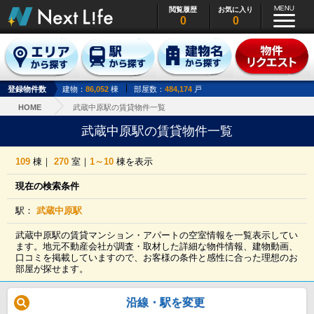
閲覧履歴
お気に入り
0
0
登録物件数
建物：
86,052
棟
部屋数：
484,174
戸
HOME
武蔵中原駅の賃貸物件一覧
武蔵中原駅の賃貸物件一覧
109
棟｜
270
室｜
1～10
棟を表示
現在の検索条件
駅：
武蔵中原駅
武蔵中原駅の賃貸マンション・アパートの空室情報を一覧表示してい
ます。地元不動産会社が調査・取材した詳細な物件情報、建物動画、
口コミを掲載していますので、お客様の条件と感性に合った理想のお
部屋が探せます。
沿線・駅を変更