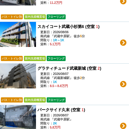
賃料：
11.2万円
バス・トイレ別
室内洗濯機置場
フローリング
スカイコート武蔵小杉第6 (空室
1
)
更新日：2026/08/06
南武線 『武蔵中原駅』 徒歩
5
分
間取り：
1R～1K
賃料：
5.1万円
バス・トイレ別
室内洗濯機置場
フローリング
グラティチュード武蔵新城 (空室
2
)
更新日：2026/08/07
南武線 『武蔵新城駅』 徒歩
2
分
間取り：
1K
賃料：
8.5～8.8万円
バス・トイレ別
室内洗濯機置場
フローリング
パークサイド久末 (空室
1
)
更新日：2026/08/07
南武線 『武蔵中原駅』
間取り：
2K
賃料：
5.8万円