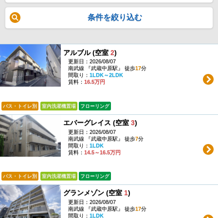
条件を絞り込む
アルブル (空室
2
)
更新日：2026/08/07
南武線 『武蔵中原駅』 徒歩
17
分
間取り：
1LDK～2LDK
賃料：
16.5万円
バス・トイレ別
室内洗濯機置場
フローリング
エバーグレイス (空室
3
)
更新日：2026/08/07
南武線 『武蔵中原駅』 徒歩
7
分
間取り：
1LDK
賃料：
14.5～16.5万円
バス・トイレ別
室内洗濯機置場
フローリング
グランメゾン (空室
1
)
更新日：2026/08/07
南武線 『武蔵中原駅』 徒歩
17
分
間取り：
1LDK