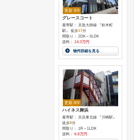
更新 8/9
グレースコート
最寄駅： 京急大師線 『鈴木町
駅』 徒歩
17
分
間取り： 2DK～3LDK
賃料：
14.3万円
物件詳細を見る
更新 8/9
ハイネス舞浜
最寄駅： 京浜東北線 『川崎駅』
徒歩
8
分
間取り： 1R～1LDK
賃料：
6.9万円