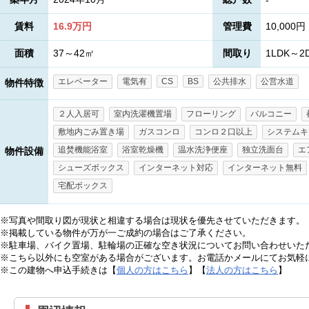
-
賃料
16.9万円
管理費
10,000円
面積
37～42㎡
間取り
1LDK～2
エレベーター
電気有
CS
BS
公共排水
公営水道
物件特徴
２人入居可
室内洗濯機置場
フローリング
バルコニー
敷地内ごみ置き場
ガスコンロ
コンロ２口以上
システムキ
追焚機能浴室
浴室乾燥機
温水洗浄便座
独立洗面台
エ
物件設備
シューズボックス
インターネット対応
インターネット無料
宅配ボックス
※写真や間取り図が現状と相違する場合は現状を優先させていただきます。
※掲載している物件が万が一ご成約の場合はご了承ください。
※駐車場、バイク置場、駐輪場の正確な空き状況についてお問い合わせいた
※こちら以外にも空室がある場合がございます。お電話かメールにてお気軽
※この建物へ申込手続きは【
個人の方はこちら
】【
法人の方はこちら
】