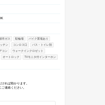
DK
都市ガス
駐輪場
バイク置場あり
ッチン
コンロ３口
バス・トイレ別
アコン
ウォークインクロゼット
オートロック
TVモニタ付インターホン
だければ助かります。
にご連絡ください。