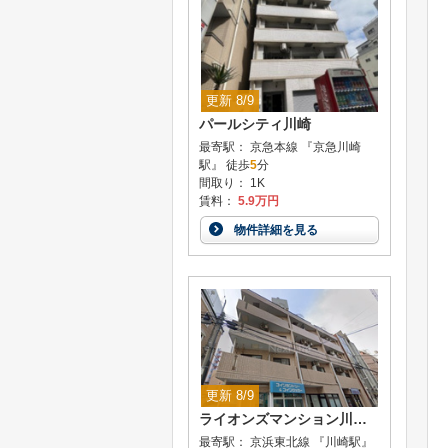
更新 8/9
パールシティ川崎
最寄駅： 京急本線 『京急川崎
駅』 徒歩
5
分
間取り： 1K
賃料：
5.9万円
物件詳細を見る
更新 8/9
ライオンズマンション川崎駅南
最寄駅： 京浜東北線 『川崎駅』