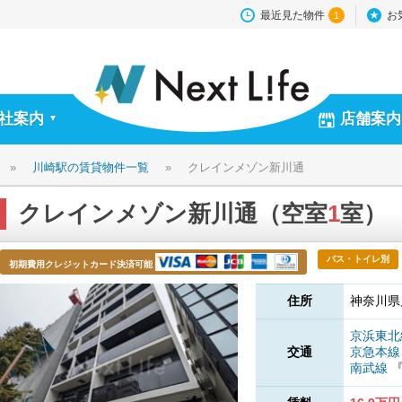
最近見た物件
お
1
社案内
店舗案内
▼
»
川崎駅の賃貸物件一覧
»
クレインメゾン新川通
クレインメゾン新川通（空室
1
室）
バス・トイレ別
初期費用クレジットカード決済可能
住所
神奈川県
京浜東
交通
京急本
南武線