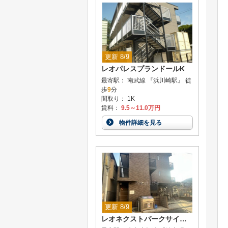
更新 8/9
レオパレスプランドールK
最寄駅： 南武線 『浜川崎駅』 徒
歩
9
分
間取り： 1K
賃料：
9.5～11.0万円
物件詳細を見る
更新 8/9
レオネクストパークサイド伊勢町