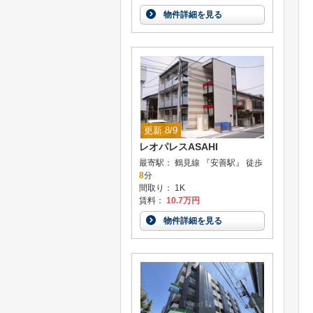
物件詳細を見る
更新 8/9
レオパレスASAHI
最寄駅： 鶴見線 『安善駅』 徒歩
8
分
間取り： 1K
賃料：
10.7万円
物件詳細を見る