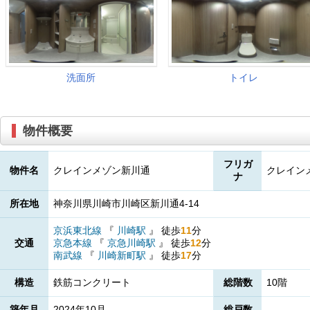
物件概要
フリガ
物件名
クレインメゾン新川通
クレイン
ナ
所在地
神奈川県川崎市川崎区新川通4-14
京浜東北線
『
川崎駅
』
徒歩
11
分
交通
京急本線
『
京急川崎駅
』
徒歩
12
分
南武線
『
川崎新町駅
』
徒歩
17
分
構造
鉄筋コンクリート
総階数
10階
築年月
2024年10月
総戸数