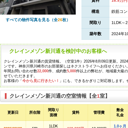
賃料
16.9万円
構造
鉄筋コン
すべての物件写真を見る（全
26
枚）
間取り
1LDK～2
築年数
2024年1
クレインメゾン新川通を検討中のお客様へ
クレインメゾン新川通の賃貸情報。（空室1件）2026年8月09日更新。20
ンです。神奈川県川崎市のお部屋探しはネクストライフへお任せください
年間お問い合わせ数
22,000
件、成約数
5,000
件以上の弊社が、地域最大級
せていただきます。
お客様の「
今から見に行きたい！
」にも、できるかぎりご対応致します。
クレインメゾン新川通の空室情報【全
1
室】
間取り
敷金
更新日
所在階
賃料
管理費
面積
礼金
1LDK
1.0ヶ月