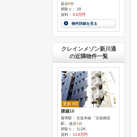
徒歩
8
分
間取り： 1R
賃料：
5.5万円
物件詳細を見る
クレインメゾン新川通
の近隣物件一覧
更新 8/9
腰越10
最寄駅： 京急本線 『京急鶴見
駅』 徒歩
1
分
間取り： 1LDK
賃料：
11.6万円