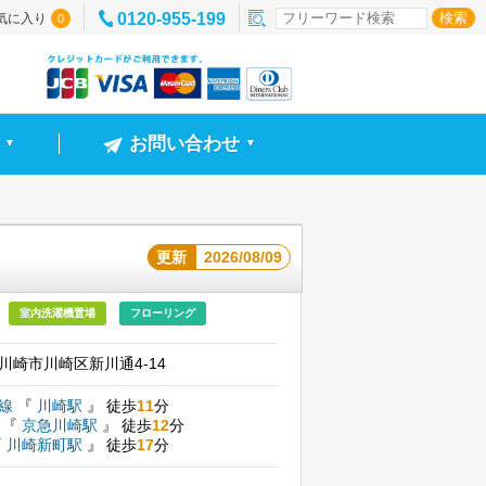
0120-955-199
気に入り
0
お問い合わせ
▼
▼
更新
2026/08/09
室内洗濯機置場
フローリング
川崎市川崎区新川通4-14
北線
『
川崎駅
』
徒歩
11
分
線
『
京急川崎駅
』
徒歩
12
分
『
川崎新町駅
』
徒歩
17
分