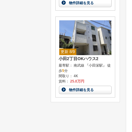
物件詳細を見る
更新 8/9
小田2丁目OKハウス2
最寄駅： 南武線 『小田栄駅』 徒
歩
5
分
間取り： 4K
賃料：
25.0万円
物件詳細を見る