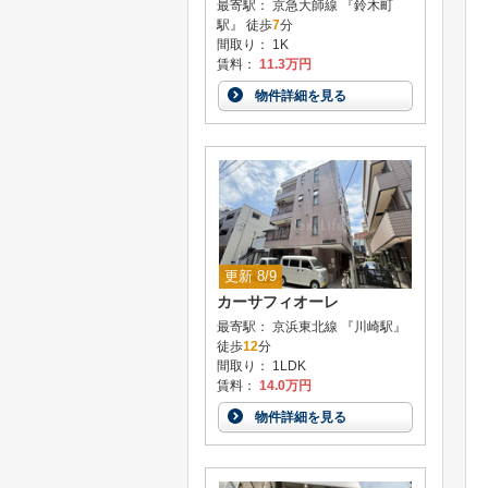
最寄駅： 京急大師線 『鈴木町
駅』 徒歩
7
分
間取り： 1K
賃料：
11.3万円
物件詳細を見る
更新 8/9
カーサフィオーレ
最寄駅： 京浜東北線 『川崎駅』
徒歩
12
分
間取り： 1LDK
賃料：
14.0万円
物件詳細を見る