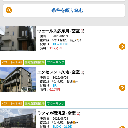
条件を絞り込む
ウェールス多摩川 (空室
1
)
更新日：2026/08/09
南武線 『宿河原駅』 徒歩
2
分
間取り：
1K～1LDK
賃料：
11.7万円
バス・トイレ別
室内洗濯機置場
フローリング
エクセレント久地 (空室
1
)
更新日：2026/08/08
南武線 『久地駅』 徒歩
6
分
間取り：
1R
賃料：
6.1万円
バス・トイレ別
室内洗濯機置場
フローリング
ラフィネ宿河原 (空室
1
)
更新日：2026/08/08
南武線 『久地駅』 徒歩
5
分
間取り：
1LDK～2LDK