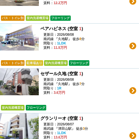
賃料：
12.2万円
バス・トイレ別
室内洗濯機置場
フローリング
ペアハピネス (空室
1
)
更新日：2026/08/08
南武線 『久地駅』 徒歩
8
分
間取り：
1LDK
賃料：
11.5万円
バス・トイレ別
駐車場あり
室内洗濯機置場
フローリング
セザール久地 (空室
1
)
更新日：2026/08/08
南武線 『久地駅』 徒歩
7
分
間取り：
1R
賃料：
3.6万円
室内洗濯機置場
フローリング
グランリーオ (空室
1
)
更新日：2026/08/07
南武線 『津田山駅』 徒歩
3
分
間取り：
1LDK
賃料：
13.6万円