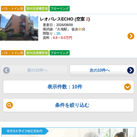
バス・トイレ別
室内洗濯機置場
フローリング
レオパレスECHO (空室
2
)
更新日：2026/08/09
南武線 『久地駅』 徒歩
21
分
間取り：
1K
賃料：
8.8～9.0万円
バス・トイレ別
室内洗濯機置場
フローリング
前の10件へ
次の10件へ
表示件数：10件
条件を絞り込む