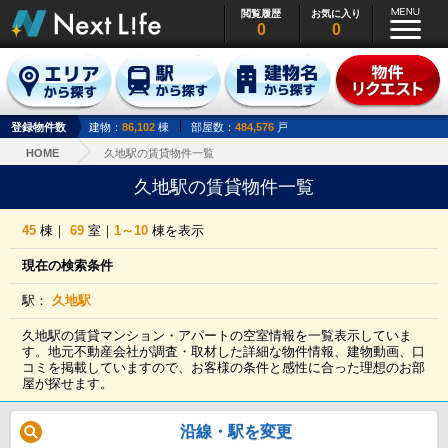
閲覧履歴
お気に入り
0
0
登録物件数
建物：
86,102
棟
部屋数：
484,576
戸
HOME
久地駅の賃貸物件一覧
久地駅の賃貸物件一覧
45
棟｜
69
室｜
1～10
棟を表示
現在の検索条件
駅：
久地駅
久地駅の賃貸マンション・アパートの空室情報を一覧表示していま
す。地元不動産会社が調査・取材した詳細な物件情報、建物動画、口
コミを掲載していますので、お客様の条件と感性に合った理想のお部
屋が探せます。
沿線・駅を変更