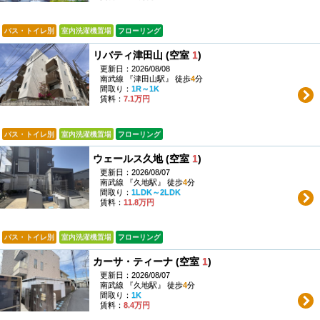
バス・トイレ別
室内洗濯機置場
フローリング
リバティ津田山 (空室
1
)
更新日：2026/08/08
南武線 『津田山駅』 徒歩
4
分
間取り：
1R～1K
賃料：
7.1万円
バス・トイレ別
室内洗濯機置場
フローリング
ウェールス久地 (空室
1
)
更新日：2026/08/07
南武線 『久地駅』 徒歩
4
分
間取り：
1LDK～2LDK
賃料：
11.8万円
バス・トイレ別
室内洗濯機置場
フローリング
カーサ・ティーナ (空室
1
)
更新日：2026/08/07
南武線 『久地駅』 徒歩
4
分
間取り：
1K
賃料：
8.4万円