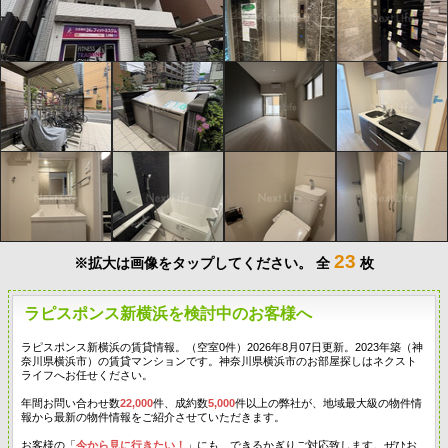
23
※拡大は画像をタップしてください。
全
枚
ラピスポンス新横浜を検討中のお客様へ
ラピスポンス新横浜の賃貸情報。（空室0件）2026年8月07日更新。2023年築（神
奈川県横浜市）の賃貸マンションです。神奈川県横浜市のお部屋探しはネクスト
ライフへお任せください。
年間お問い合わせ数
22,000
件、成約数
5,000
件以上の弊社が、地域最大級の物件情
報から最新の物件情報をご紹介させていただきます。
お客様の「
今から見に行きたい！
」にも、できるかぎりご対応致します。ぜひお