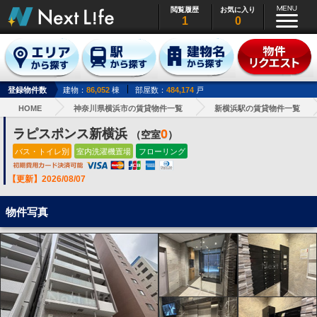
閲覧履歴
お気に入り
1
0
登録物件数
建物：
86,052
棟
部屋数：
484,174
戸
HOME
神奈川県横浜市の賃貸物件一覧
新横浜駅の賃貸物件一覧
ラピスポンス新横浜
0
（空室
）
バス・トイレ別
室内洗濯機置場
フローリング
【更新】2026/08/07
物件写真