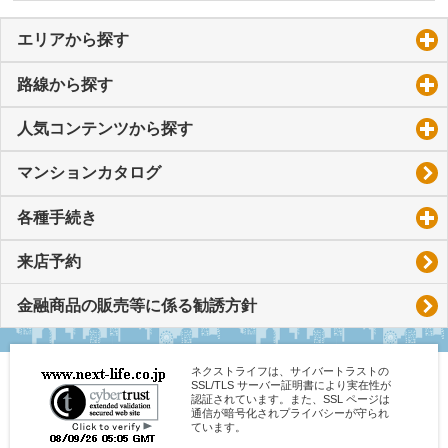
エリアから探す
click to expand contents
路線から探す
click to expand contents
人気コンテンツから探す
click to expand contents
マンションカタログ
各種手続き
click to expand contents
来店予約
金融商品の販売等に係る勧誘方針
ネクストライフは、サイバートラストの
SSL/TLS サーバー証明書により実在性が
認証されています。また、SSL ページは
通信が暗号化されプライバシーが守られ
ています。