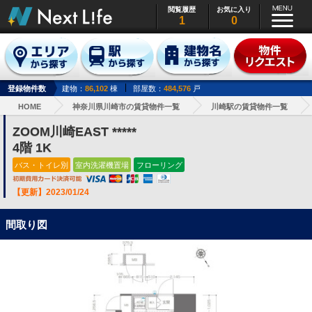
閲覧履歴
お気に入り
1
0
登録物件数
建物：
86,102
棟
部屋数：
484,576
戸
HOME
神奈川県川崎市の賃貸物件一覧
川崎駅の賃貸物件一覧
ZOOM川崎EAST *****
4階 1K
バス・トイレ別
室内洗濯機置場
フローリング
【更新】2023/01/24
間取り図