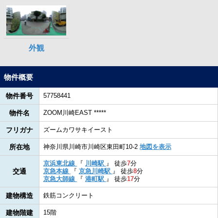
物件概要
物件番号
57758441
物件名
ZOOM川崎EAST *****
フリガナ
ズームカワサキイースト
所在地
神奈川県川崎市川崎区東田町10-2
地図を表示
京浜東北線
『
川崎駅
』
徒歩
7
分
交通
京急本線
『
京急川崎駅
』
徒歩
8
分
京急大師線
『
港町駅
』
徒歩
17
分
建物構造
鉄筋コンクリート
建物階建
15階