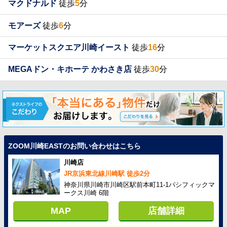
マクドナルド
徒歩
5
分
モアーズ
徒歩
6
分
マーケットスクエア川崎イースト
徒歩
16
分
MEGAドン・キホーテ かわさき店
徒歩
30
分
ZOOM川崎EASTのお問い合わせはこちら
川崎店
JR京浜東北線川崎駅 徒歩2分
神奈川県川崎市川崎区駅前本町11-1パシフィックマ
ークス川崎 6階
MAP
店舗詳細