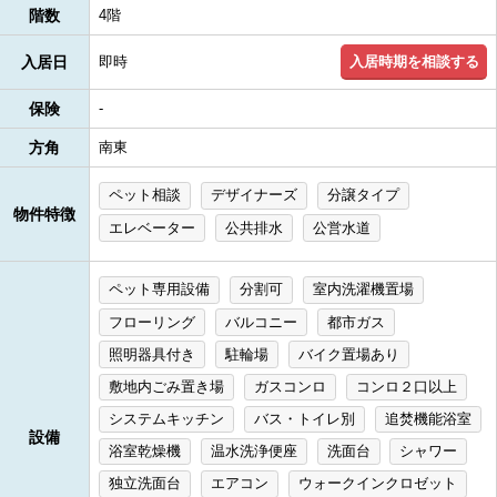
階数
4階
入居時期を相談する
入居日
即時
保険
-
方角
南東
ペット相談
デザイナーズ
分譲タイプ
物件特徴
エレベーター
公共排水
公営水道
ペット専用設備
分割可
室内洗濯機置場
フローリング
バルコニー
都市ガス
照明器具付き
駐輪場
バイク置場あり
敷地内ごみ置き場
ガスコンロ
コンロ２口以上
システムキッチン
バス・トイレ別
追焚機能浴室
設備
浴室乾燥機
温水洗浄便座
洗面台
シャワー
独立洗面台
エアコン
ウォークインクロゼット