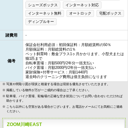
シューズボックス
インターネット対応
インターネット無料
オートロック
宅配ボックス
ディンプルキー
諸費用
-
保証会社利用必須：初回保証料：月額総賃料の50％
月額保証料：月額総賃料の1％
ペット飼育時：敷金プラス1ヶ月かかります、小型犬または
猫1匹まで
備考
自転車置場：月額500円/2年分一括支払い
バイク置場：月額2000円/2年分一括支払い
家財保険+付帯サービス：月額1440円
退去時のクリーニング費用は借主負担になります
写真や間取り図が現状と相違する場合は現状を優先させていただきます。
掲載している物件が万が一ご成約の場合はご了承ください。
駐車場、バイク置場、駐輪場の正確な空き状況についてお問い合わせいただければ
助かります。
こちら以外にも空室がある場合がございます。お電話かメールにてお気軽にご連絡
ください。
ZOOM川崎EAST