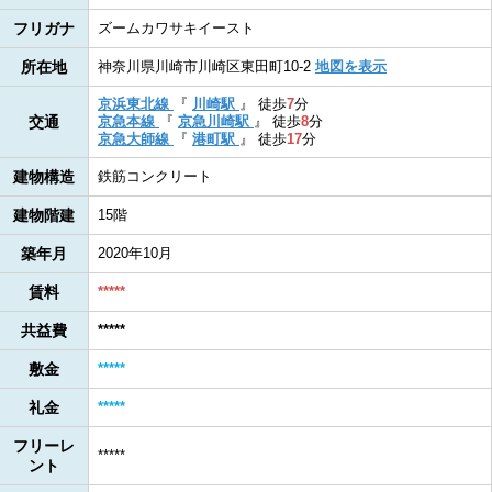
フリガナ
ズームカワサキイースト
所在地
神奈川県川崎市川崎区東田町10-2
地図を表示
京浜東北線
『
川崎駅
』
徒歩
7
分
交通
京急本線
『
京急川崎駅
』
徒歩
8
分
京急大師線
『
港町駅
』
徒歩
17
分
建物構造
鉄筋コンクリート
建物階建
15階
築年月
2020年10月
賃料
*****
共益費
*****
敷金
*****
礼金
*****
フリーレ
*****
ント