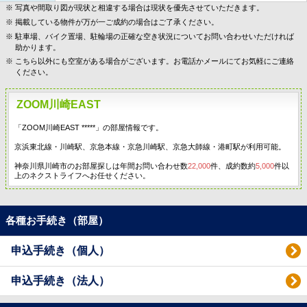
写真や間取り図が現状と相違する場合は現状を優先させていただきます。
掲載している物件が万が一ご成約の場合はご了承ください。
駐車場、バイク置場、駐輪場の正確な空き状況についてお問い合わせいただければ
助かります。
こちら以外にも空室がある場合がございます。お電話かメールにてお気軽にご連絡
ください。
ZOOM川崎EAST
「ZOOM川崎EAST *****」の部屋情報です。
京浜東北線・川崎駅、京急本線・京急川崎駅、京急大師線・港町駅が利用可能。
神奈川県川崎市のお部屋探しは年間お問い合わせ数
22,000
件、成約数約
5,000
件以
上のネクストライフへお任せください。
各種お手続き（部屋）
申込手続き（個人）
申込手続き（法人）