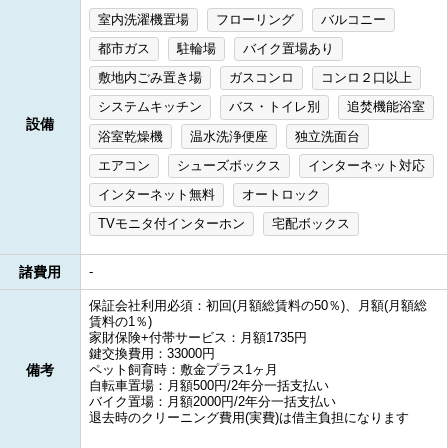
室内洗濯機置場
フローリング
バルコニー
都市ガス
駐輪場
バイク置場あり
敷地内ごみ置き場
ガスコンロ
コンロ２口以上
システムキッチン
バス・トイレ別
追焚機能浴室
設備
浴室乾燥機
温水洗浄便座
独立洗面台
エアコン
シューズボックス
インターネット対応
インターネット無料
オートロック
TVモニタ付インターホン
宅配ボックス
諸費用
-
保証会社利用必須：初回(月額総賃料の50％)、月額(月額総
賃料の1％)
家財保険+付帯サービス：月額1735円
鍵交換費用：33000円
備考
ペット飼育時：敷金プラス1ヶ月
自転車置場：月額500円/2年分一括支払い
バイク置場：月額2000円/2年分一括支払い
退去時のクリーニング費用(実費)は借主負担になります