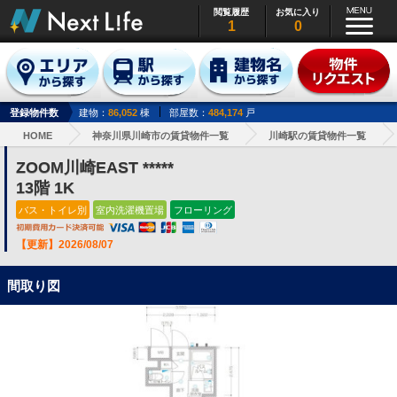
閲覧履歴
お気に入り
1
0
登録物件数
建物：
86,052
棟
部屋数：
484,174
戸
HOME
神奈川県川崎市の賃貸物件一覧
川崎駅の賃貸物件一覧
ZOOM川崎EAST *****
13階 1K
バス・トイレ別
室内洗濯機置場
フローリング
【更新】2026/08/07
間取り図