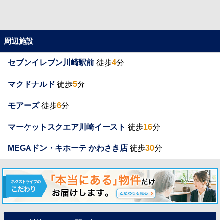
周辺施設
セブンイレブン川崎駅前
徒歩
4
分
マクドナルド
徒歩
5
分
モアーズ
徒歩
6
分
マーケットスクエア川崎イースト
徒歩
16
分
MEGAドン・キホーテ かわさき店
徒歩
30
分