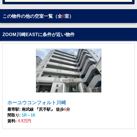
この物件の他の空室一覧（全
0
室）
ZOOM川崎EASTに条件が近い物件
ホーユウコンフォルト川崎
最寄駅: 南武線 『尻手駅』 徒歩
6
分
間取り:
1R～1K
賃料:
4.9万円