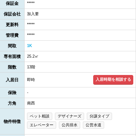
保証金
*****
保証会社
加入要
更新料
*****
管理費
*****
間取
1K
専有面積
25.2㎡
階数
13階
入居時期を相談する
入居日
即時
保険
-
方角
南西
ペット相談
デザイナーズ
分譲タイプ
物件特徴
エレベーター
公共排水
公営水道