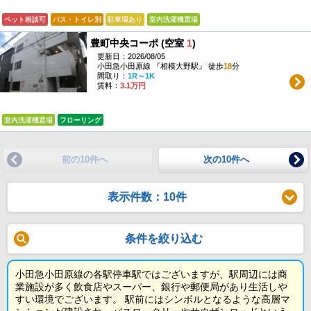
ペット相談可
バス・トイレ別
駐車場あり
室内洗濯機置場
豊町中央コーポ (空室
1
)
更新日：2026/08/05
小田急小田原線 『相模大野駅』 徒歩
18
分
間取り：
1R～1K
賃料：
3.1万円
室内洗濯機置場
フローリング
前の10件へ
次の10件へ
表示件数：10件
条件を絞り込む
小田急小田原線の各駅停車駅ではございますが、駅周辺には商
業施設が多く飲食店やスーパー、銀行や郵便局があり生活しや
すい環境でございます。 駅前にはシンボルとなるような高層マ