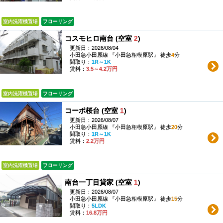
室内洗濯機置場
フローリング
コスモヒロ南台 (空室
2
)
更新日：2026/08/04
小田急小田原線 『小田急相模原駅』 徒歩
4
分
間取り：
1R～1K
賃料：
3.5～4.2万円
室内洗濯機置場
フローリング
コーポ桜台 (空室
1
)
更新日：2026/08/07
小田急小田原線 『小田急相模原駅』 徒歩
20
分
間取り：
1R～1K
賃料：
2.2万円
室内洗濯機置場
フローリング
南台一丁目貸家 (空室
1
)
更新日：2026/08/07
小田急小田原線 『小田急相模原駅』 徒歩
15
分
間取り：
5LDK
賃料：
16.8万円