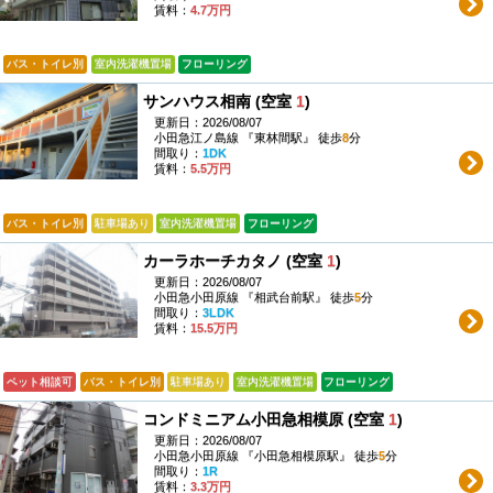
賃料：
4.7万円
バス・トイレ別
室内洗濯機置場
フローリング
サンハウス相南 (空室
1
)
更新日：2026/08/07
小田急江ノ島線 『東林間駅』 徒歩
8
分
間取り：
1DK
賃料：
5.5万円
バス・トイレ別
駐車場あり
室内洗濯機置場
フローリング
カーラホーチカタノ (空室
1
)
更新日：2026/08/07
小田急小田原線 『相武台前駅』 徒歩
5
分
間取り：
3LDK
賃料：
15.5万円
ペット相談可
バス・トイレ別
駐車場あり
室内洗濯機置場
フローリング
コンドミニアム小田急相模原 (空室
1
)
更新日：2026/08/07
小田急小田原線 『小田急相模原駅』 徒歩
5
分
間取り：
1R
賃料：
3.3万円