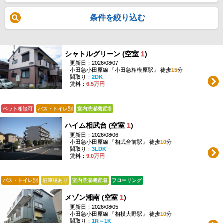
条件を絞り込む
シャトルグリーン (空室
1
)
更新日：2026/08/07
小田急小田原線 『小田急相模原駅』 徒歩
15
分
間取り：
2DK
賃料：
6.5万円
ペット相談可
バス・トイレ別
室内洗濯機置場
ハイム相武台 (空室
1
)
更新日：2026/08/06
小田急小田原線 『相武台前駅』 徒歩
10
分
間取り：
3LDK
賃料：
9.0万円
バス・トイレ別
駐車場あり
室内洗濯機置場
フローリング
メゾン湘南 (空室
1
)
更新日：2026/08/05
小田急小田原線 『相模大野駅』 徒歩
10
分
間取り：
1R～1K