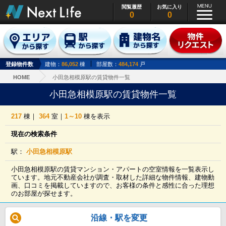
閲覧履歴
お気に入り
0
0
登録物件数
建物：
86,052
棟
部屋数：
484,174
戸
HOME
小田急相模原駅の賃貸物件一覧
小田急相模原駅の賃貸物件一覧
217
棟｜
364
室｜
1～10
棟を表示
現在の検索条件
駅：
小田急相模原駅
小田急相模原駅の賃貸マンション・アパートの空室情報を一覧表示し
ています。地元不動産会社が調査・取材した詳細な物件情報、建物動
画、口コミを掲載していますので、お客様の条件と感性に合った理想
のお部屋が探せます。
沿線・駅を変更