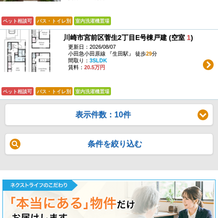
ペット相談可
バス・トイレ別
室内洗濯機置場
川崎市宮前区菅生2丁目E号棟戸建 (空室
1
)
更新日：2026/08/07
小田急小田原線 『生田駅』 徒歩
29
分
間取り：
3SLDK
賃料：
20.5万円
ペット相談可
バス・トイレ別
室内洗濯機置場
表示件数：10件
条件を絞り込む