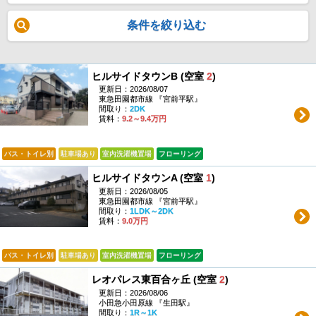
条件を絞り込む
ヒルサイドタウンB (空室
2
)
更新日：2026/08/07
東急田園都市線 『宮前平駅』
間取り：
2DK
賃料：
9.2～9.4万円
バス・トイレ別
駐車場あり
室内洗濯機置場
フローリング
ヒルサイドタウンA (空室
1
)
更新日：2026/08/05
東急田園都市線 『宮前平駅』
間取り：
1LDK～2DK
賃料：
9.0万円
バス・トイレ別
駐車場あり
室内洗濯機置場
フローリング
レオパレス東百合ヶ丘 (空室
2
)
更新日：2026/08/06
小田急小田原線 『生田駅』
間取り：
1R～1K