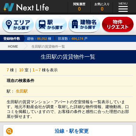
閲覧履歴
お気に入り
0
0
登録物件数
建物：
86,052
棟
部屋数：
484,174
戸
HOME
生田駅の賃貸物件一覧
生田駅の賃貸物件一覧
7
棟｜
10
室｜
1～7
棟を表示
現在の検索条件
駅：
生田駅
生田駅の賃貸マンション・アパートの空室情報を一覧表示していま
す。地元不動産会社が調査・取材した詳細な物件情報、建物動画、口
コミを掲載していますので、お客様の条件と感性に合った理想のお部
屋が探せます。
沿線・駅を変更