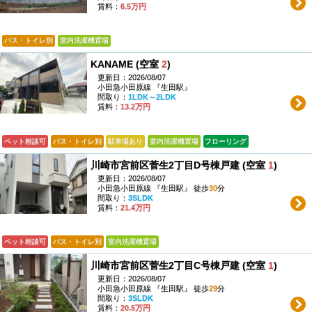
賃料：
6.5万円
バス・トイレ別
室内洗濯機置場
KANAME (空室
2
)
更新日：2026/08/07
小田急小田原線 『生田駅』
間取り：
1LDK～2LDK
賃料：
13.2万円
ペット相談可
バス・トイレ別
駐車場あり
室内洗濯機置場
フローリング
川崎市宮前区菅生2丁目D号棟戸建 (空室
1
)
更新日：2026/08/07
小田急小田原線 『生田駅』 徒歩
30
分
間取り：
3SLDK
賃料：
21.4万円
ペット相談可
バス・トイレ別
室内洗濯機置場
川崎市宮前区菅生2丁目C号棟戸建 (空室
1
)
更新日：2026/08/07
小田急小田原線 『生田駅』 徒歩
29
分
間取り：
3SLDK
賃料：
20.5万円