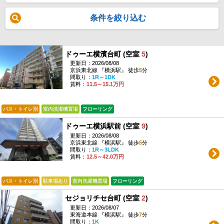
条件を絞り込む
ドゥーエ横濱台町 (空室
5
)
更新日：2026/08/08
京浜東北線 『横浜駅』 徒歩
5
分
間取り：
1R～1DK
賃料：
11.5～15.1万円
バス・トイレ別
室内洗濯機置場
フローリング
ドゥーエ横浜駅前 (空室
9
)
更新日：2026/08/08
京浜東北線 『横浜駅』 徒歩
5
分
間取り：
1R～3LDK
賃料：
12.5～42.0万円
バス・トイレ別
駐車場あり
室内洗濯機置場
フローリング
セジョリチセ台町 (空室
2
)
更新日：2026/08/07
東海道本線 『横浜駅』 徒歩
7
分
間取り：
1K