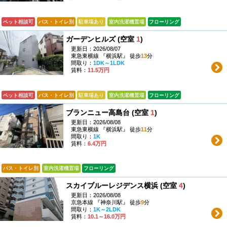
ペット相談可
バス・トイレ別
駐車場あり
室内洗濯機置場
フローリング
ガーデンヒルズ (空室
1
)
更新日：2026/08/07
東急東横線 『横浜駅』 徒歩
13
分
間取り：
1DK～1LDK
賃料：
11.5万円
ペット相談可
バス・トイレ別
駐車場あり
室内洗濯機置場
フローリング
ブランニュー高島台 (空室
1
)
更新日：2026/08/08
東急東横線 『横浜駅』 徒歩
11
分
間取り：
1K
賃料：
6.4万円
バス・トイレ別
室内洗濯機置場
フローリング
スカイブルーレジデンス横浜 (空室
4
)
更新日：2026/08/08
京急本線 『神奈川駅』 徒歩
9
分
間取り：
1K～2LDK
賃料：
10.1～16.0万円