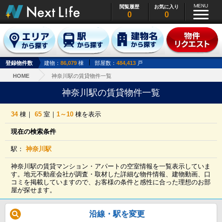
閲覧履歴
お気に入り
0
0
登録物件数
建物：
86,079
棟
部屋数：
484,413
戸
HOME
神奈川駅の賃貸物件一覧
神奈川駅の賃貸物件一覧
34
棟｜
65
室｜
1～10
棟を表示
現在の検索条件
駅：
神奈川駅
神奈川駅の賃貸マンション・アパートの空室情報を一覧表示していま
す。地元不動産会社が調査・取材した詳細な物件情報、建物動画、口
コミを掲載していますので、お客様の条件と感性に合った理想のお部
屋が探せます。
沿線・駅を変更