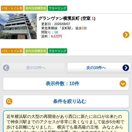
バス・トイレ別
室内洗濯機置場
フローリング
グランヴァン横濱反町 (空室
1
)
更新日：2026/08/07
東急東横線 『反町駅』 徒歩
2
分
間取り：
1K
賃料：
9.5万円
バス・トイレ別
室内洗濯機置場
フローリング
前の10件へ
次の10件へ
表示件数：10件
条件を絞り込む
近年横浜駅の大型の再開発があり西口に新たに出口が出来たの
で神奈川駅までのアクセスが非常に良くなりまして徒歩5分程で
歩ける距離になりました。 横浜でも最高級の立地 みなとみら